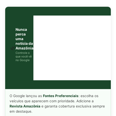
O Google lançou as
Fontes Preferenciais
: escolha os
veículos que aparecem com prioridade. Adicione a
Revista Amazônia
e garanta cobertura exclusiva sempre
em destaque.
Adicionar Revista Amazônia como Fonte
Preferencial
Como funciona em 3 passos:
1. Pesquise qualquer assunto no Google
2. Toque no ⭐ ao lado de
"Principais Notícias"
3. Busque
Revista Amazônia
e marque a caixa — pronto!
MAIS LIDAS DA SEMANA