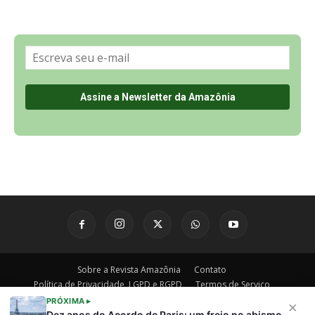
Sobre a Revista Amazônia
Contato
Política de Privacidade, LGPD e RGPD
Termos de Serviço
Últimas Notícias
🌎 Español
©
PRÓXIMA ▸
×
Dez anos do Acordo de Paris: um freio no abismo,