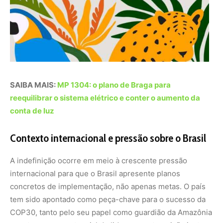
internacional para que o Brasil apresente planos
concretos de implementação, não apenas metas. O país
tem sido apontado como peça-chave para o sucesso da
COP30, tanto pelo seu papel como guardião da Amazônia
quanto por seu potencial de liderar uma transição justa e
sustentável.
Na conferência, líderes de diferentes países
acompanham atentamente as negociações. O Painel
Intergovernamental sobre Mudanças Climáticas (IPCC) e
o Programa das Nações Unidas para o Meio Ambiente
(PNUMA) destacam o Brasil como um dos poucos países
capazes de promover redução estrutural de emissões via
controle do desmatamento.