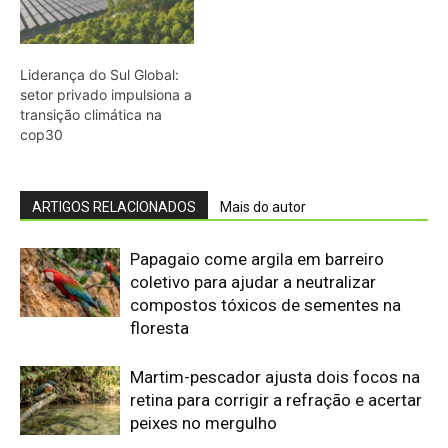
floresta
Martim-pescador ajusta dois focos na
retina para corrigir a refração e acertar
peixes no mergulho
Bico do tucano-toco atua como
radiador e dissipa calor pela circulação
sanguínea sem gastar água
Casal de joão-de-barro constrói ninho
novo a cada estação e deixa a antiga
estrutura para outras aves
Uirapuru concentra canto complexo no
período reprodutivo e silencia depois
de poucas semanas na floresta
amazônica