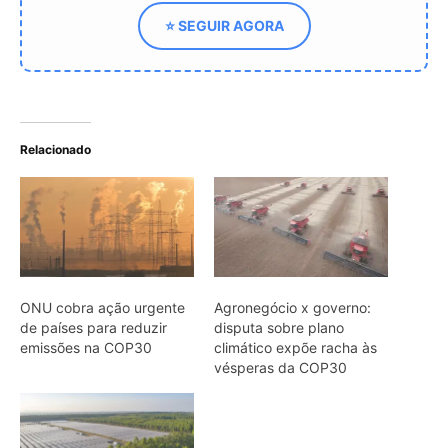
emissões na COP30
climático expõe racha às
vésperas da COP30
Liderança do Sul Global:
setor privado impulsiona a
transição climática na
cop30
ARTIGOS RELACIONADOS
Mais do autor
Papagaio come argila em barreiro
coletivo para ajudar a neutralizar
compostos tóxicos de sementes na