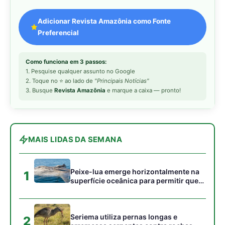
Peixe-lua emerge horizontalmente na
1
superfície oceânica para permitir que
aves marinhas removam ectoparasitas
acumulados em sua pele
Seriema utiliza pernas longas e
2
arremessa serpentes contra rochas
para subjugar presas peçonhentas nos
campos
Poraquê sincroniza descargas
3
elétricas em grupo para amplificar
campo elétrico e atordoar cardumes de
peixes maiores na Amazônia
Ariranha sincroniza caça coletiva com
4
vocalização subaquática e cerca
cardumes em rios rasos da Amazônia
Seriema combina corridas em alta
5
velocidade e arremessos contra rochas
para imobilizar serpentes peçonhentas
no cerrado