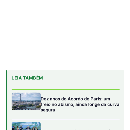
Dez anos do Acordo de Paris: um
freio no abismo, ainda longe da curva
segura
Lula avança sozinho e lança equipe
para detalhar transição energética
Lindsay Levin diz que Brasil conduziu
COP30 com habilidade em cenário
tenso
O desafio é que esse recorte do desmatamento
corresponde a 813 milhões de toneladas de carbono das
2,039 gigatoneladas de CO₂ equivalente (GtCO₂e)
emitidas pelo país em 2022, segundo o Inventário
Nacional de Emissões de GEE. A proposta original do