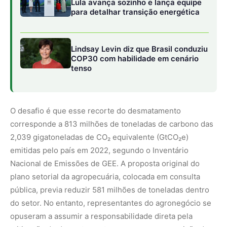
plano setorial da agropecuária, colocada em consulta
pública, previa reduzir 581 milhões de toneladas dentro
do setor. No entanto, representantes do agronegócio se
opuseram a assumir a responsabilidade direta pela
mitigação do desmatamento, mesmo com a previsão de
incentivos financeiros e tecnológicos.
Setor agropecuário resiste à vinculação com
metas de desmatamento
Fontes do Ministério do Meio Ambiente e Mudança do
Clima (MMA) afirmam que a resistência partiu de
entidades ligadas à produção agrícola, que alegam que a
meta impõe ao setor uma carga desproporcional de
responsabilidade. Já integrantes da equipe técnica do
governo sustentam que sem a inclusão do desmatamento