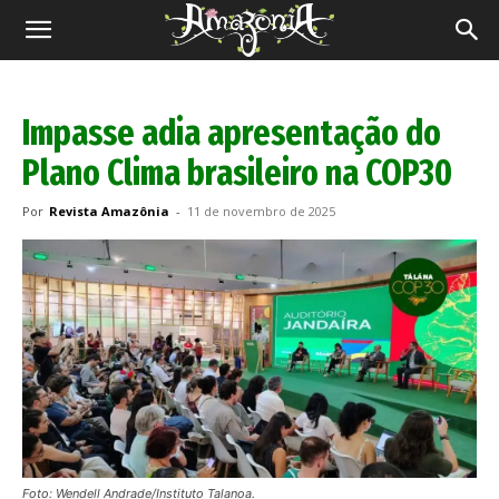
Revista
Amazônia
Impasse adia apresentação do
Plano Clima brasileiro na COP30
Por
Revista Amazônia
-
11 de novembro de 2025
Foto: Wendell Andrade/Instituto Talanoa.