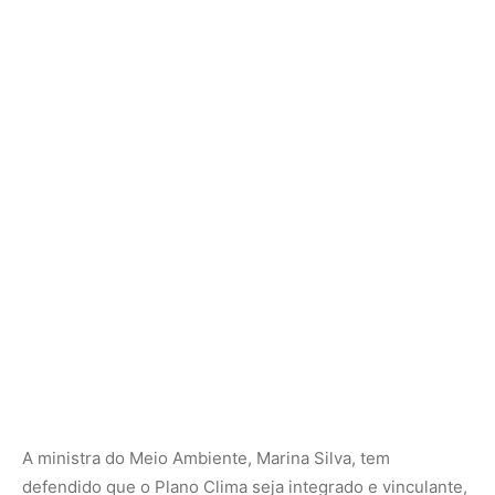
A ministra do Meio Ambiente, Marina Silva, tem
defendido que o Plano Clima seja integrado e vinculante,
articulando mitigação e adaptação em 16 planos setoriais
— incluindo agropecuária, energia, transportes e
indústria. Contudo, até a tarde de segunda-feira (10), não
havia consenso político suficiente para submeter o
documento à Convenção-Quadro da ONU sobre Mudança
do Clima (UNFCCC).
Adaptação também em compasso de espera
Além da parte de mitigação, o Plano Nacional de
Adaptação (PNA), que define 12 metas e estratégias para
preparar o país frente a eventos extremos, também não
foi formalmente entregue à ONU. Apesar de