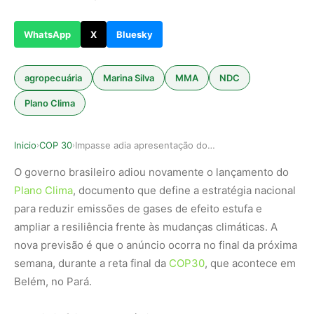
WhatsApp
X
Bluesky
agropecuária
Marina Silva
MMA
NDC
Plano Clima
Inicio
COP 30
Impasse adia apresentação do Plano Clima brasil…
›
›
O governo brasileiro adiou novamente o lançamento do
Plano Clima
, documento que define a estratégia nacional
para reduzir emissões de gases de efeito estufa e
ampliar a resiliência frente às mudanças climáticas. A
nova previsão é que o anúncio ocorra no final da próxima
semana, durante a reta final da
COP30
, que acontece em
Belém, no Pará.