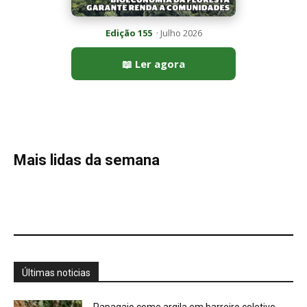
Últimas noticias
Papagaio come argila em barreiro coletivo
para ajudar a neutralizar compostos...
7 de agosto de 2026
Como atrair beija-flor para casa e proteger a
ave com cuidado
7 de agosto de 2026
Ossos de mamute-lanoso surgem às
margens do Danúbio na seca
7 de agosto de 2026
Martim-pescador ajusta dois focos na retina
para corrigir a refração e...