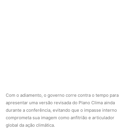
Com o adiamento, o governo corre contra o tempo para
apresentar uma versão revisada do Plano Clima ainda
durante a conferência, evitando que o impasse interno
comprometa sua imagem como anfitrião e articulador
global da ação climática.
Um teste político e simbólico
Mais do que uma disputa técnica, o adiamento expõe o
teste político da transição climática no Brasil. O plano,
quando finalmente anunciado, será o principal
instrumento para orientar políticas públicas,
investimentos e compromissos internacionais até 2035.
Sua ausência momentânea revela que o desafio da
descarbonização não é apenas tecnológico, mas também
de coordenação institucional e pacto federativo.
Em Belém, onde a COP30 ocorre com forte apelo à