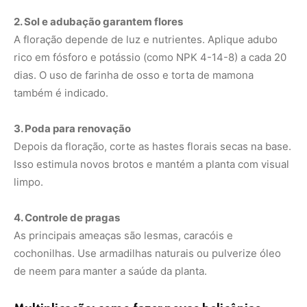
As principais ameaças são lesmas, caracóis e
cochonilhas. Use armadilhas naturais ou pulverize óleo
de neem para manter a saúde da planta.
Multiplicação: como fazer novas helicônias
A multiplicação da helicônia é simples e feita por divisão
dos rizomas:
Espere o final da floração.
Retire a planta da terra e separe os rizomas com pelo
menos um broto e raízes visíveis.
Plante imediatamente em solo úmido e mantenha em
meia-sombra até a adaptação.