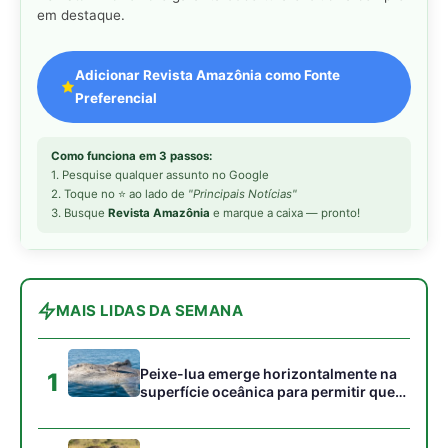
Peixe-lua emerge horizontalmente na
1
superfície oceânica para permitir que
aves marinhas removam ectoparasitas
acumulados em sua pele
Seriema utiliza pernas longas e
2
arremessa serpentes contra rochas
para subjugar presas peçonhentas nos
campos
Poraquê sincroniza descargas
3
elétricas em grupo para amplificar
campo elétrico e atordoar cardumes de
peixes maiores na Amazônia
Ariranha sincroniza caça coletiva com
4
vocalização subaquática e cerca
cardumes em rios rasos da Amazônia
Seriema combina corridas em alta
5
velocidade e arremessos contra rochas
para imobilizar serpentes peçonhentas