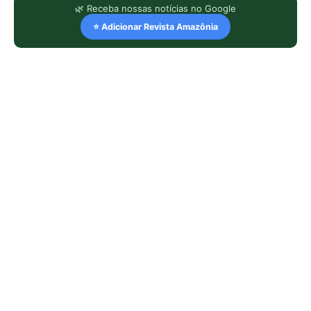
🌿 Receba nossas notícias no Google
⭐ Adicionar Revista Amazônia
LEIA TAMBÉM
“A floresta não é o pulmão do
mundo”: a verdadeira função das
árvores amazônicas pode ser ainda
mais importante
‘Ouro verde’: o adubo caseiro que