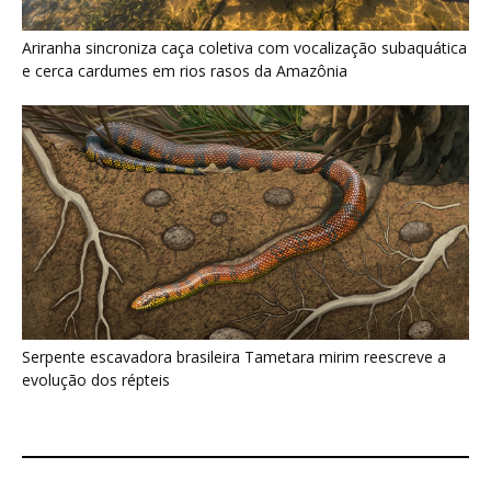
evolução dos répteis
Últimas noticias
Nova espécie de rã é descoberta em florestas
do Acre
5 de agosto de 2026
Fertilizante inteligente da USP pode regenerar
solos degradados
5 de agosto de 2026
O que acontece com uma carcaça na
floresta? Um besouro pode...
5 de agosto de 2026