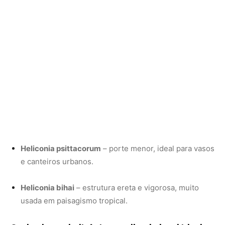
Heliconia bihai
– estrutura ereta e vigorosa, muito
usada em paisagismo tropical.
Onde plantar helicônia: escolha do local ideal
O primeiro passo para garantir o sucesso da helicônia é
escolher bem o lugar: