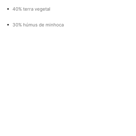
20% areia grossa
10% esterco bem curtido
3. Plantio:
Plante o rizoma a cerca de 5 cm de profundidade, com