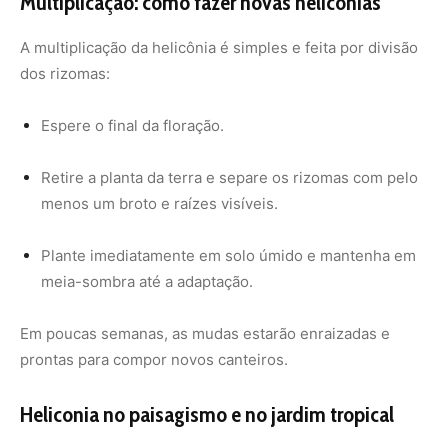
Em poucas semanas, as mudas estarão enraizadas e
prontas para compor novos canteiros.
Heliconia no paisagismo e no jardim tropical
Com sua aparência exótica, a helicônia é muito usada
como planta de destaque em canteiros centrais,
bordaduras altas ou atrás de espécies menores. Ela
combina bem com:
alpínias
bastão-do-imperador
bananeiras ornamentais
costelas-de-adão