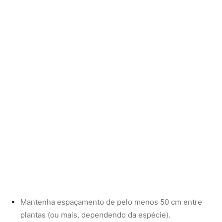
Mantenha espaçamento de pelo menos 50 cm entre
plantas (ou mais, dependendo da espécie).
Regue bem após o plantio.
4. Cultivo em vaso:
Use vasos de no mínimo
30 litros
, com furos de
drenagem e substrato bem enriquecido. Essa técnica
funciona bem para a Heliconia psittacorum, que é de
menor porte.
Cuidados essenciais para uma helicônia
saudável