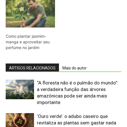
amazônicas pode ser ainda mais
importante
‘Ouro verde’: o adubo caseiro que
revitaliza as plantas sem gastar nada
A incrível samambaia gigante
amazônica que cresce nas margens
dos igarapés e limpa metais pesados
da água
O segredo do óleo de coco para pele
saudável comprovado pela ciência
Como multiplicar suculentas
facilmente em casa