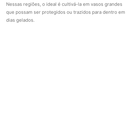
Passo a passo para plantar helicônia
1. Escolha do rizoma ou muda:
Você pode plantar a partir de mudas prontas ou de
rizomas (caules subterrâneos). Os rizomas são vendidos
em lojas de jardinagem ou podem ser retirados de uma
planta já adulta.