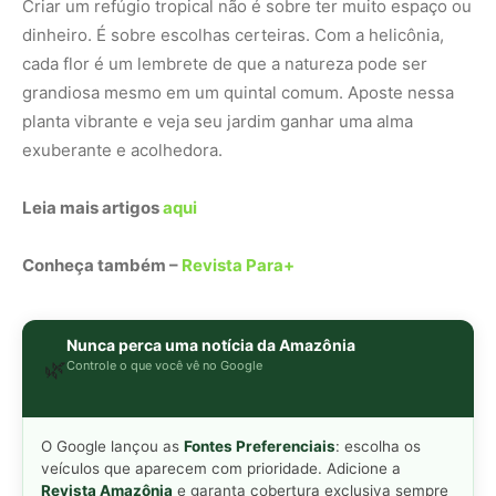
🌿
Controle o que você vê no Google
O Google lançou as
Fontes Preferenciais
: escolha os
veículos que aparecem com prioridade. Adicione a
Revista Amazônia
e garanta cobertura exclusiva sempre
em destaque.
Adicionar Revista Amazônia como Fonte
Preferencial
Como funciona em 3 passos:
1. Pesquise qualquer assunto no Google
2. Toque no ⭐ ao lado de
"Principais Notícias"
3. Busque
Revista Amazônia
e marque a caixa — pronto!
MAIS LIDAS DA SEMANA