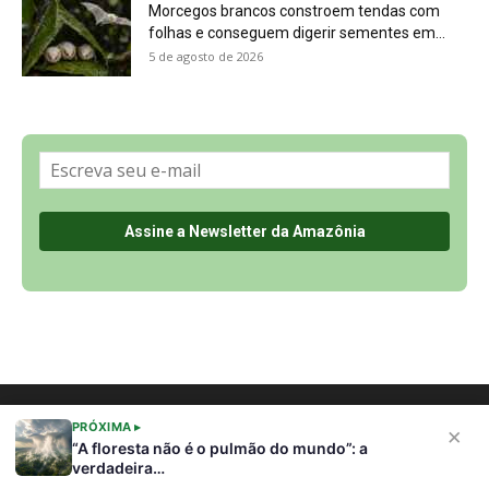
Sobre a Revista Amazônia
Contato
Política de Privacidade, LGPD e RGPD
Termos de Serviço
Últimas Notícias
🌎 Español
©
PRÓXIMA ▸
×
“A floresta não é o pulmão do mundo”: a
verdadeira…