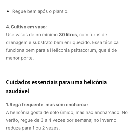
1. Rega frequente, mas sem encharcar
A helicônia gosta de solo úmido, mas não encharcado. No
verão, regue de 3 a 4 vezes por semana; no inverno,
reduza para 1 ou 2 vezes.
2. Sol e adubação garantem flores
A floração depende de luz e nutrientes. Aplique adubo
rico em fósforo e potássio (como NPK 4-14-8) a cada 20
dias. O uso de farinha de osso e torta de mamona
também é indicado.
3. Poda para renovação
Depois da floração, corte as hastes florais secas na base.
Isso estimula novos brotos e mantém a planta com visual
limpo.
4. Controle de pragas