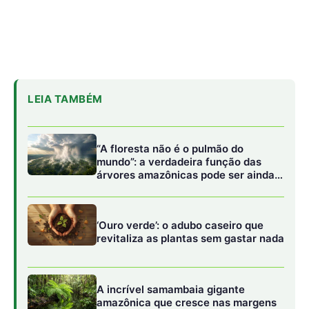
revitaliza as plantas sem gastar nada
A incrível samambaia gigante
amazônica que cresce nas margens
dos igarapés e limpa metais pesados
da água
As cores vão do vermelho vibrante ao amarelo-ouro,
passando por tons de laranja, verde e até combinações
bicolores. As espécies mais populares incluem:
Heliconia rostrata
– a clássica “bananeira-do-brejo”
com brácteas pendentes vermelhas e amarelas.