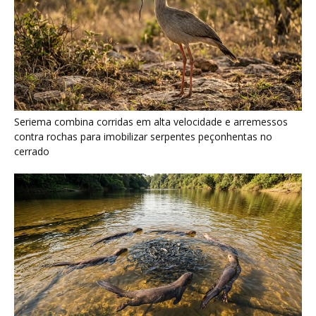
Ariranha sincroniza caça coletiva com vocalização subaquática
e cerca cardumes em rios rasos da Amazônia
Serpente escavadora brasileira Tametara mirim reescreve a