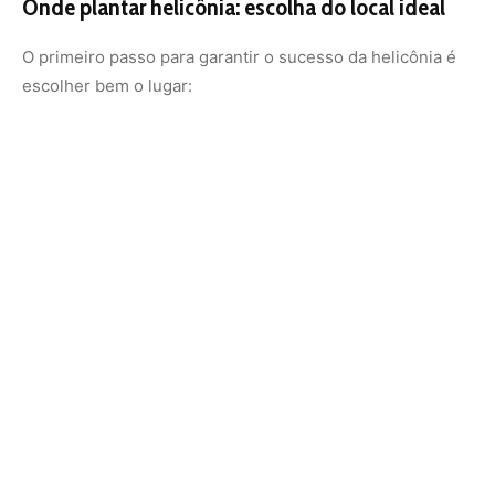
Sol pleno ou meia-sombra
: ela precisa de bastante luz
para florir, mas tolera sombra parcial.
Espaço para crescer
: algumas variedades ultrapassam
2 metros de altura, então é importante que o local
permita crescimento vertical.