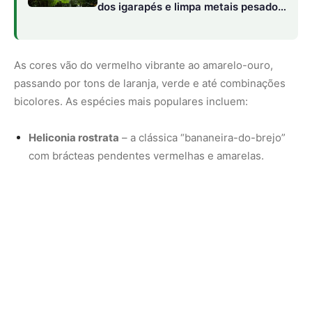
Heliconia psittacorum
– porte menor, ideal para vasos
e canteiros urbanos.