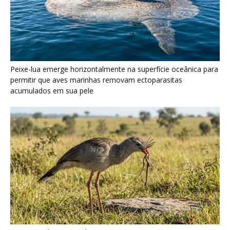
Seriema utiliza pernas longas e arremessa serpentes contra
rochas para subjugar presas peçonhentas nos campos
Poraquê sincroniza descargas elétricas em grupo para
amplificar campo elétrico e atordoar cardumes de peixes