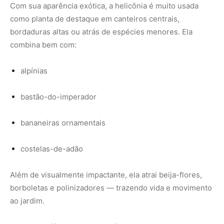
Além de visualmente impactante, ela atrai beija-flores,
borboletas e polinizadores — trazendo vida e movimento
ao jardim.
Criar um refúgio tropical não é sobre ter muito espaço ou
dinheiro. É sobre escolhas certeiras. Com a helicônia,
cada flor é um lembrete de que a natureza pode ser
grandiosa mesmo em um quintal comum. Aposte nessa
planta vibrante e veja seu jardim ganhar uma alma
exuberante e acolhedora.
Leia mais artigos
aqui
Conheça também –
Revista Para+
Nunca perca uma notícia da Amazônia