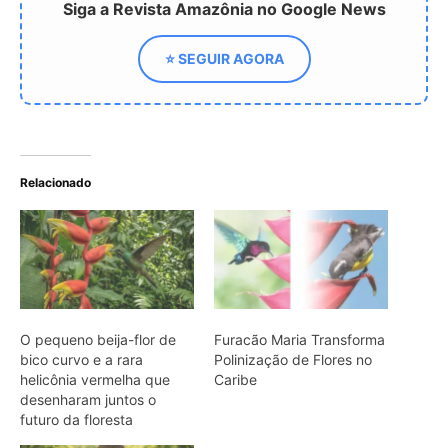
O pequeno beija-flor de
Furacão Maria Transforma
bico curvo e a rara
Polinização de Flores no
helicônia vermelha que
Caribe
desenharam juntos o
futuro da floresta
Como plantar jasmim-
manga e aproveitar seu
perfume no jardim
ARTIGOS RELACIONADOS
Mais do autor
“A floresta não é o pulmão do mundo”:
a verdadeira função das árvores