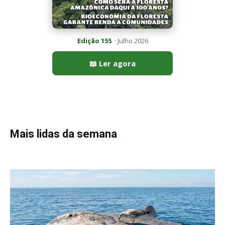
Peixe-lua emerge horizontalmente na superfície oceânica para
permitir que aves marinhas removam ectoparasitas
acumulados em sua pele