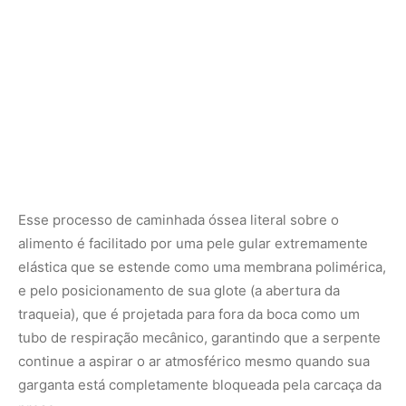
traqueia), que é projetada para fora da boca como um
tubo de respiração mecânico, garantindo que a serpente
continue a aspirar o ar atmosférico mesmo quando sua
garganta está completamente bloqueada pela carcaça da
presa.
Uma vez que o alimento atinge o estômago hipertrofiado,
inicia-se um processo de digestão lenta e complexa que
exige uma reorganização metabólica total no organismo
do réptil. Para decompor ossos, pelos, cascos e tecidos
densos, as células estomacais da sucuri passam a
secretar uma quantidade massiva de ácido clorídrico e
enzimas digestivas potentes, derrubando o estomacal
para níveis altamente ácidos. Esse esforço bioquímico
eleva a taxa metabólica basal da serpente em até
quarenta vezes após a refeição. Órgãos vitais como o
coração, o fígado e os rins aumentam temporariamente