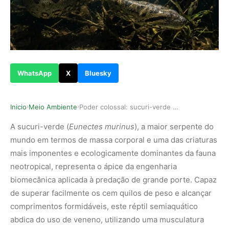
WhatsApp
X
Bluesky
Inicio
Meio Ambiente
Poder colossal: sucuri-verde supera os cem quil…
›
›
A sucuri-verde (
Eunectes murinus
), a maior serpente do
mundo em termos de massa corporal e uma das criaturas
mais imponentes e ecologicamente dominantes da fauna
neotropical, representa o ápice da engenharia
biomecânica aplicada à predação de grande porte. Capaz
de superar facilmente os cem quilos de peso e alcançar
comprimentos formidáveis, este réptil semiaquático
abdica do uso de veneno, utilizando uma musculatura