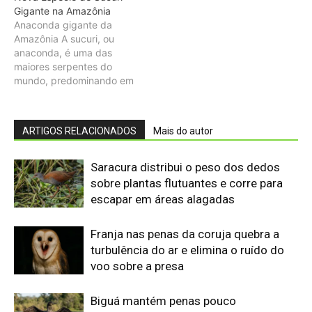
Franja nas penas da coruja quebra a
uma descoberta notável:
…
turbulência do ar e elimina o ruído do
voo sobre a presa
Biguá mantém penas pouco
impermeáveis para mergulhar e seca
as asas ao sol após a pesca
Osso hioide do pica-pau contorna o
crânio e amortece impactos repetidos
durante a batida no tronco
Papagaio come argila em barreiro
coletivo para ajudar a neutralizar
compostos tóxicos de sementes na
floresta
Martim-pescador ajusta dois focos na
retina para corrigir a refração e acertar