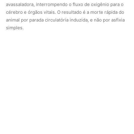
Consumada a vitória física, a sucuri enfrenta o maior
desafio geométrico: introduzir uma presa que muitas
vezes possui o triplo do diâmetro de sua própria cabeça
para dentro do trato digestivo. Esse bloqueio mecânico é
superado graças a uma fantástica engenharia de cinesia
craniana. A mandíbula da sucuri-verde não se desarticula
ou quebra no sentido literal da palavra, o que desmistifica