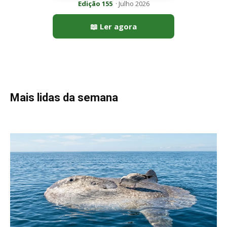
Peixe-lua emerge horizontalmente na superfície oceânica para
permitir que aves marinhas removam ectoparasitas
acumulados em sua pele