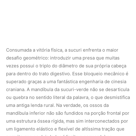
uma antiga lenda rural. Na verdade, os ossos da
mandíbula inferior não são fundidos na porção frontal por
uma estrutura óssea rígida, mas sim interconectados por
um ligamento elástico e flexível de altíssima tração que
permite que os dois lados (direito e esquerdo) se
afastem lateralmente de forma independente.
Adicionalmente, os ossos que ligam a mandíbula ao
crânio (os ossos quadrados) funcionam como braços
mecânicos de uma suspensão dupla articulada, girando
para fora e para baixo para expandir a abertura bucal
vertical e horizontalmente de forma exponencial.
O CAMINHO DA PRESA:
DURANTE A
DEGLUTIÇÃO, A SUCURI REALIZA O
CHAMADO “PASSO MANDIBULAR”.