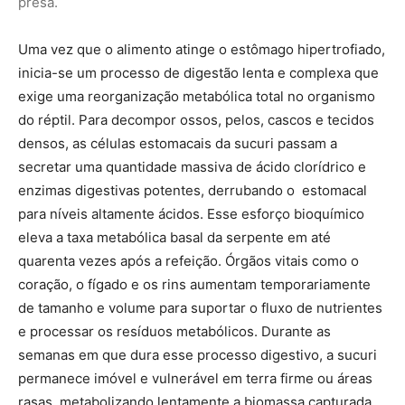
de tamanho e volume para suportar o fluxo de nutrientes
e processar os resíduos metabólicos. Durante as
semanas em que dura esse processo digestivo, a sucuri
permanece imóvel e vulnerável em terra firme ou áreas
rasas, metabolizando lentamente a biomassa capturada
até que reste apenas o conteúdo mineral indigestível
para ser expelido.
Atualmente, as populações silvestres da recordista de
peso das nossas águas enfrentam sérias ameaças
decorrentes da fragmentação de seus habitats naturais
induzida pelas atividades humanas no território nacional.
O avanço acelerado do desmatamento ilegal das matas
ciliares, o aterramento de áreas úmidas e lagoas
temporárias para a expansão da pecuária extensiva limpa
destroem os refúgios aquáticos vitais indispensáveis
para a camuflagem e reprodução da espécie. Além disso,
o preconceito cultural histórico e o medo irracional