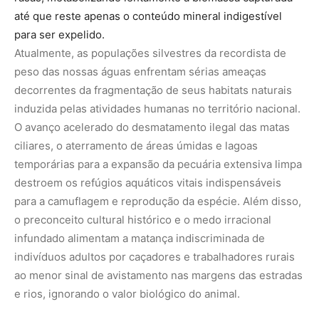
infundado alimentam a matança indiscriminada de
indivíduos adultos por caçadores e trabalhadores rurais
ao menor sinal de avistamento nas margens das estradas
e rios, ignorando o valor biológico do animal.
Garantir o futuro da sucuri-verde exige o fortalecimento
rigoroso de políticas públicas de conservação e
preservação de bacias hidrográficas, com foco no
cumprimento do Código Florestal no que tange às Áreas
de Preservação Permanente (APPs) ao longo dos rios. É
fundamental apoiar campanhas de educação ambiental
que destaquem o papel da espécie como reguladora de
topo do ecossistema, controlando as populações de
roedores de reprodução rápida e jacarés envelhecidos. A
sucuri-verde e sua mandíbula elástica tridimensional são
a prova factual de que a seleção natural projeta soluções
de engenharia anatômica perfeitas para contornar as