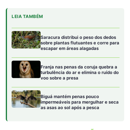
Biguá mantém penas pouco
impermeáveis para mergulhar e seca
as asas ao sol após a pesca
A FORÇA DE CONSTRIÇÃO:
AO
CONTRÁRIO DO IMAGINÁRIO
POPULAR, A SUCURI NÃO QUEBRA OS
OSSOS DA PRESA POR
ESMAGAMENTO BRUTO ALEATÓRIO. A
FORÇA DE CONSTRIÇÃO EXERCIDA
POR SEUS ANÉIS É PRECISAMENTE
MEDIDA E SINCRONIZADA COM A
ATIVIDADE DO ALVO. CADA VEZ QUE A
PRESA EXPIRA O AR DOS PULMÕES, A
SERPENTE APERTA O APERTO