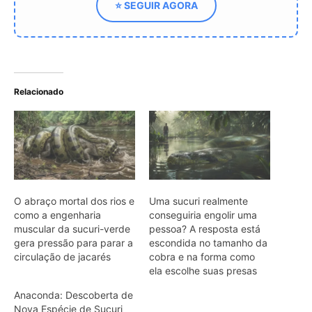
muscular da sucuri-verde
pessoa? A resposta está
gera pressão para parar a
escondida no tamanho da
circulação de jacarés
cobra e na forma como
ela escolhe suas presas
Anaconda: Descoberta de
Nova Espécie de Sucuri
Gigante na Amazônia
Anaconda gigante da
Amazônia A sucuri, ou
anaconda, é uma das
maiores serpentes do
mundo, predominando em
regiões como a Bacia
Amazônica na América do
Sul. Conhecida por seus
ARTIGOS RELACIONADOS
Mais do autor
impressionantes
comprimentos, esta cobra
constritora mata suas
Saracura distribui o peso dos dedos
presas por apertamento,
sobre plantas flutuantes e corre para
ao invés de usar veneno.
escapar em áreas alagadas
Recentemente,
pesquisadores fizeram