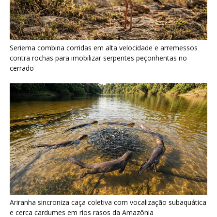
Ariranha sincroniza caça coletiva com vocalização subaquática
e cerca cardumes em rios rasos da Amazônia
Surucucu detecta calor pela fosseta loreal e prepara ataque de
emboscada no escuro da floresta