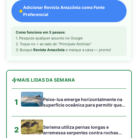
1
superfície oceânica para permitir que
aves marinhas removam ectoparasitas
acumulados em sua pele
Seriema utiliza pernas longas e
2
arremessa serpentes contra rochas
para subjugar presas peçonhentas nos
campos
Poraquê sincroniza descargas
3
elétricas em grupo para amplificar
campo elétrico e atordoar cardumes de
peixes maiores na Amazônia
Ariranha sincroniza caça coletiva com
4
vocalização subaquática e cerca
cardumes em rios rasos da Amazônia
Seriema combina corridas em alta
5
velocidade e arremessos contra rochas
para imobilizar serpentes peçonhentas
no cerrado