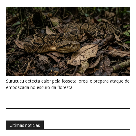
Últimas noticias
Cientistas descobriram que a Amazônia "fala"
durante a seca por meio...
7 de agosto de 2026
O que os pequenos mamíferos revelam
quando a floresta vira uma...
7 de agosto de 2026
Eu acompanhei o relógio de um pequeno
primata amazônico e descobri...
7 de agosto de 2026
Saracura distribui o peso dos dedos sobre
plantas flutuantes e corre...