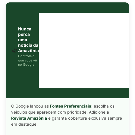
O Google lançou as
Fontes Preferenciais
: escolha os
veículos que aparecem com prioridade. Adicione a
Revista Amazônia
e garanta cobertura exclusiva sempre
em destaque.
Adicionar Revista Amazônia como Fonte
Preferencial
Como funciona em 3 passos:
1. Pesquise qualquer assunto no Google
2. Toque no ⭐ ao lado de
"Principais Notícias"
3. Busque
Revista Amazônia
e marque a caixa — pronto!
MAIS LIDAS DA SEMANA
Peixe-lua emerge horizontalmente na