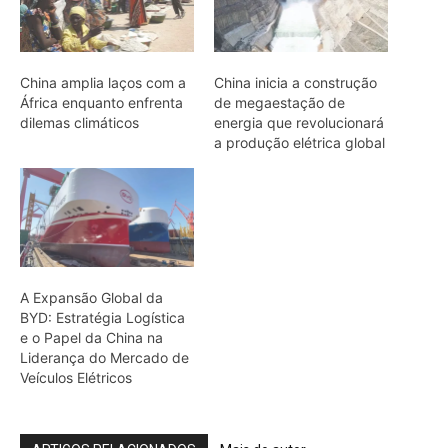
e o Papel da China na
Liderança do Mercado de
Veículos Elétricos
ARTIGOS RELACIONADOS
Mais do autor
Economia verde no Pará: 15 negócios
avançam para investir
Brasil Soberano III prevê crédito para
minerais críticos
Fórum debate integração e
desenvolvimento da Amazônia Legal