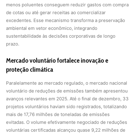
projetos voluntários haviam sido registrados, totalizando
mais de 17,76 milhões de toneladas de emissões
evitadas. O volume efetivamente negociado de reduções
voluntárias certificadas alcançou quase 9,22 milhões de
toneladas.
Esse segmento tem papel estratégico na preservação
ambiental porque estimula iniciativas que vão além das
obrigações legais. Projetos de reflorestamento,
recuperação de áreas degradadas, eficiência energética
descentralizada e inovação tecnológica encontram nesse
mercado uma via de financiamento e reconhecimento
ambiental.
Além disso, o sistema voluntário funciona como
laboratório de políticas públicas, testando metodologias e
soluções que podem futuramente ser incorporadas ao