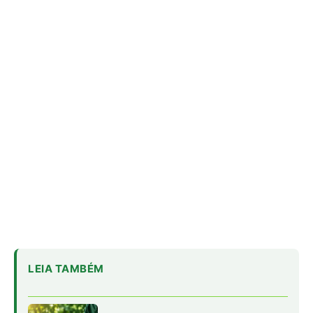
LEIA TAMBÉM
Economia verde no Pará: 15 negócios
avançam para investir
Brasil Soberano III prevê crédito para
minerais críticos
Fórum debate integração e
desenvolvimento da Amazônia Legal