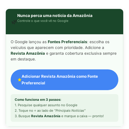
Como funciona em 3 passos:
1. Pesquise qualquer assunto no Google
2. Toque no ⭐ ao lado de
"Principais Notícias"
3. Busque
Revista Amazônia
e marque a caixa — pronto!
MAIS LIDAS DA SEMANA
Peixe-lua emerge horizontalmente na
1
superfície oceânica para permitir que
aves marinhas removam ectoparasitas
acumulados em sua pele
Seriema utiliza pernas longas e
2
arremessa serpentes contra rochas
para subjugar presas peçonhentas nos
campos
Poraquê sincroniza descargas
3
elétricas em grupo para amplificar