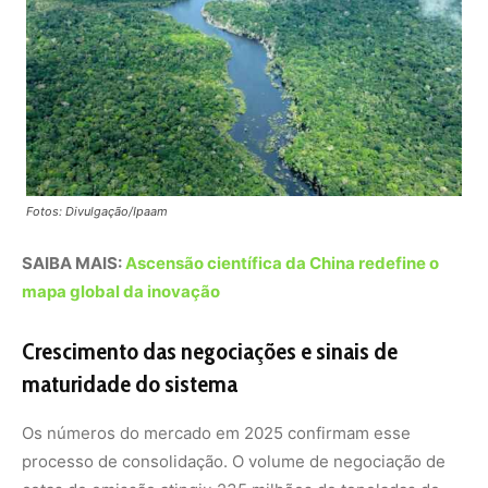
maturidade do sistema
Os números do mercado em 2025 confirmam esse
processo de consolidação. O volume de negociação de
cotas de emissão atingiu 235 milhões de toneladas de
dióxido de carbono equivalente, um crescimento de 24%
em relação ao ano anterior. Em termos financeiros, as
transações movimentaram 14,63 bilhões de yuans, o
equivalente a cerca de US$ 2,08 bilhões.
Esse aumento não foi acompanhado por volatilidade
excessiva ou instabilidade, o que indica maior
previsibilidade e confiança dos agentes econômicos.
Segundo avaliação do
Ministério da Ecologia e Meio
Ambiente da China
, disponível em seu site oficial, o
mercado tem cumprido sua função primordial: promover
reduções de emissões ao menor custo possível para a