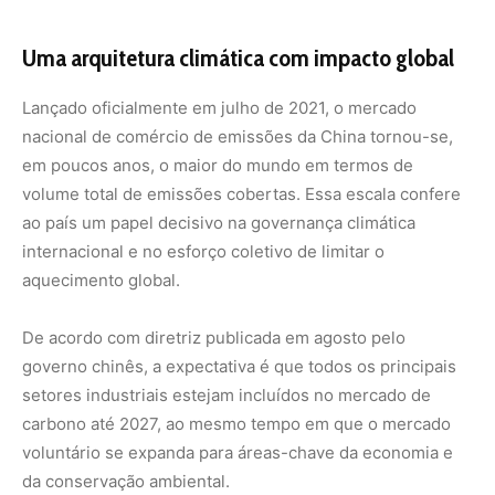
governo chinês, a expectativa é que todos os principais
setores industriais estejam incluídos no mercado de
carbono até 2027, ao mesmo tempo em que o mercado
voluntário se expanda para áreas-chave da economia e
da conservação ambiental.
A cobertura contínua do tema pela agência estatal
Xinhua
reforça o caráter estratégico da iniciativa, que
combina política ambiental, planejamento econômico e
compromissos internacionais assumidos pela China no
âmbito da transição ecológica.
Mais do que números, o desempenho de 2025 indica
uma mudança estrutural: a preservação ambiental deixa
de ser tratada como obstáculo ao desenvolvimento e
passa a ocupar o centro das decisões econômicas. Em
um contexto global marcado por eventos climáticos
extremos e perda acelerada de biodiversidade, o