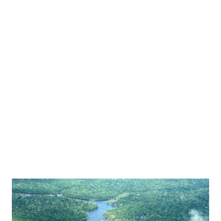
Fotos: Divulgação/Ipaam
SAIBA MAIS:
Ascensão científica da China redefine o
mapa global da inovação
Crescimento das negociações e sinais de