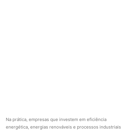
Na prática, empresas que investem em eficiência
energética, energias renováveis e processos industriais
menos poluentes conseguem reduzir gastos com compra
de cotas ou até gerar receitas ao comercializar
excedentes. Esse mecanismo transforma a preservação
ambiental em vetor econômico, integrando
sustentabilidade às decisões corporativas de longo
prazo.
Mercado voluntário fortalece inovação e
proteção climática
Paralelamente ao mercado regulado, o mercado nacional
voluntário de reduções de emissões também apresentou
avanços relevantes em 2025. Até o final de dezembro, 33