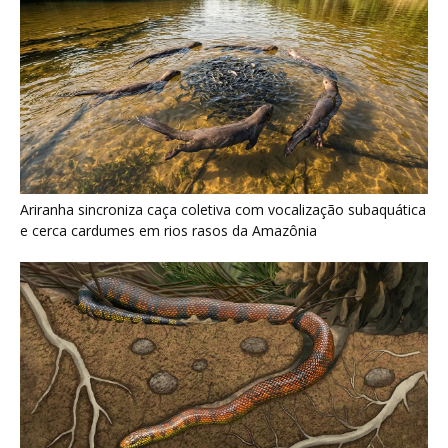
Serpente escavadora brasileira Tametara mirim reescreve a
evolução dos répteis
Últimas noticias
Mucurana resiste ao veneno da jararaca, usa
dente posterior sulcado e...
6 de agosto de 2026