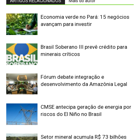
CMSE antecipa geração de energia por
riscos do El Niño no Brasil
Setor mineral acumula R$ 73 bilhões
em dívidas com a União no Brasil
Vale pagará R$ 190,8 milhões em
royalties de Carajás após decisão da
ANM
Edição atual da Revista
Amazônia