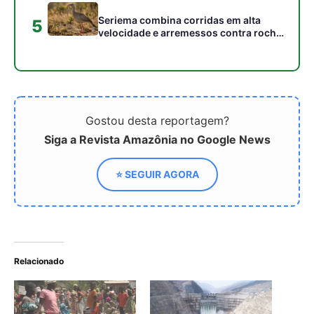
Relacionado
China amplia laços com a
China inicia a construção
África enquanto enfrenta
de megaestação de
dilemas climáticos
energia que revolucionará
a produção elétrica global
A Expansão Global da
BYD: Estratégia Logística