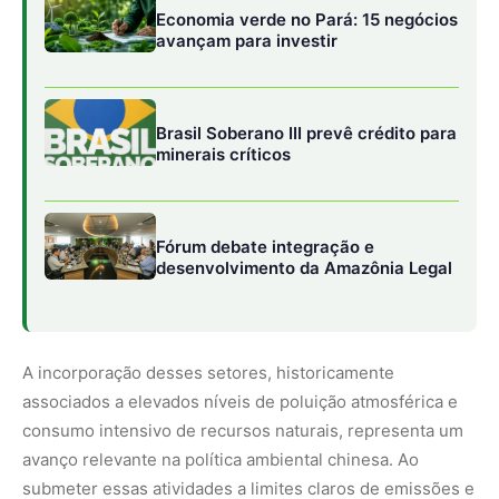
A incorporação desses setores, historicamente
associados a elevados níveis de poluição atmosférica e
consumo intensivo de recursos naturais, representa um
avanço relevante na política ambiental chinesa. Ao
submeter essas atividades a limites claros de emissões e
a um sistema de precificação do carbono, o Estado cria
incentivos diretos para a modernização industrial, a
eficiência energética e a adoção de tecnologias mais
limpas.
Esse modelo desloca o eixo da preservação ambiental do
campo exclusivamente regulatório para um sistema
híbrido, no qual regras, monitoramento e mercado
operam de forma integrada. A mensagem é clara: poluir
passa a ter um custo econômico crescente, enquanto
reduzir emissões se transforma em vantagem
competitiva.