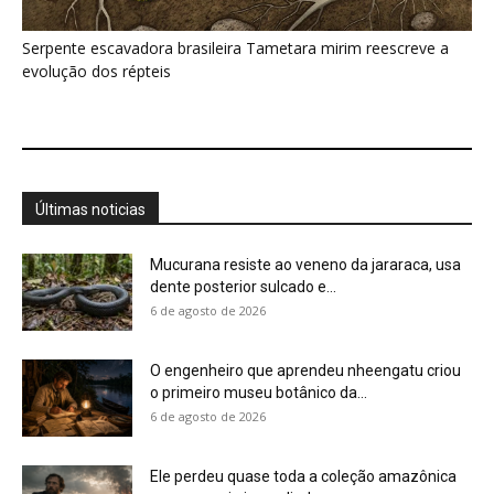
O engenheiro que aprendeu nheengatu criou
o primeiro museu botânico da...
6 de agosto de 2026
Ele perdeu quase toda a coleção amazônica
em um navio incendiado,...
6 de agosto de 2026
Soldadinho-do-araripe pode virar símbolo
oficial da Chapada
6 de agosto de 2026
MPF debate contaminação do garimpo ilegal
na Amazônia
6 de agosto de 2026