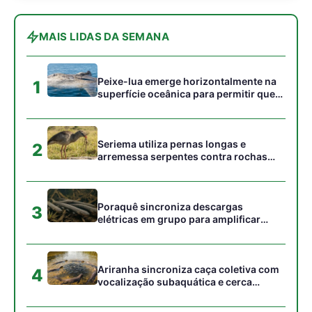
campo elétrico e atordoar cardumes de
peixes maiores na Amazônia
Ariranha sincroniza caça coletiva com
4
vocalização subaquática e cerca
cardumes em rios rasos da Amazônia
Seriema combina corridas em alta
5
velocidade e arremessos contra rochas
para imobilizar serpentes peçonhentas
no cerrado
Gostou desta reportagem?
Siga a Revista Amazônia no Google News
⭐ SEGUIR AGORA