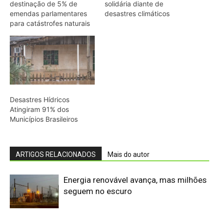
Energia renovável avança, mas milhões
seguem no escuro
Sem formação especializada em
cartografia, ele navegou o Amazonas
no século XVII e desenhou um mapa
que também servia para disputar o
controle da...
Biodiversidade brasileira ganha rede
para inovar em alimentos
O conde italiano que viveu 43 anos na
Amazônia criou um dicionário capaz de
guardar peixes, estrelas, rituais e uma
maneira inteira de compreender...