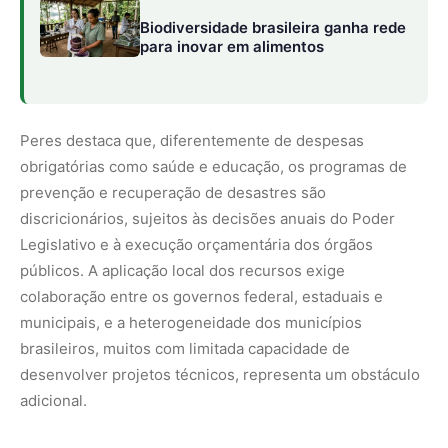
brasileiros, muitos com limitada capacidade de
desenvolver projetos técnicos, representa um obstáculo
adicional.
Emenda Constitucional nº 95/2016
A Emenda Constitucional nº 95/2016, que estabeleceu
um teto para os gastos públicos, tem pressionado as
despesas não obrigatórias, e a autorização orçamentária
não garante a execução das ações. O pico de
investimentos na área ocorreu em 2013, sob o governo
de Dilma Rousseff, com R$ 6,8 bilhões destinados. Em
contraste, o menor investimento foi registrado em 2021,
durante o governo Bolsonaro, com apenas R$ 1,3 bilhão
transferido. No terceiro mandato de Lula, em 2024, a
dotação inicial é de R$ 2,6 bilhões, o maior valor desde