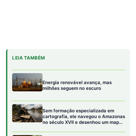
Sem formação especializada em
cartografia, ele navegou o Amazonas
no século XVII e desenhou um mapa
que também servia para disputar o
controle da floresta
Biodiversidade brasileira ganha rede
para inovar em alimentos
Peres destaca que, diferentemente de despesas
obrigatórias como saúde e educação, os programas de
prevenção e recuperação de desastres são
discricionários, sujeitos às decisões anuais do Poder
Legislativo e à execução orçamentária dos órgãos
públicos. A aplicação local dos recursos exige
colaboração entre os governos federal, estaduais e
municipais, e a heterogeneidade dos municípios