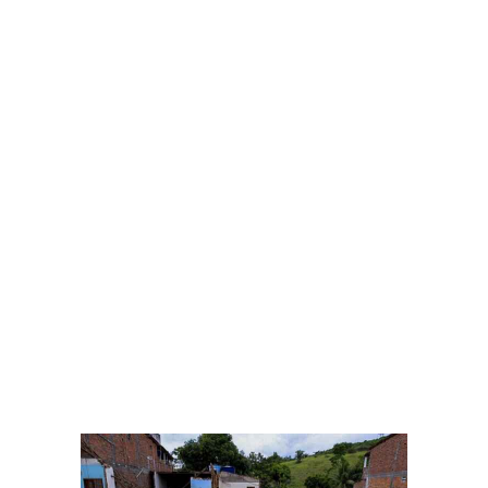
Calamidade no Rio Grande do Sul
A calamidade no Rio Grande do Sul pode levar a
mudanças na agenda orçamentária e na percepção de
riscos por parte de gestores e eleitores. Peres
argumenta que o equilíbrio fiscal deve considerar as
consequências para as populações vulneráveis nas