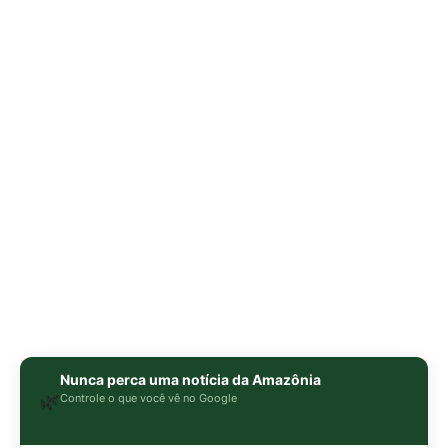
Nunca perca uma notícia da Amazônia
🌿
Controle o que você vê no Google
O Google lançou as
Fontes Preferenciais
: escolha os
veículos que aparecem com prioridade. Adicione a
Revista Amazônia
e garanta cobertura exclusiva sempre
em destaque.
Adicionar Revista Amazônia como Fonte
Preferencial
Como funciona em 3 passos:
1. Pesquise qualquer assunto no Google
2. Toque no ⭐ ao lado de
"Principais Notícias"
3. Busque
Revista Amazônia
e marque a caixa — pronto!