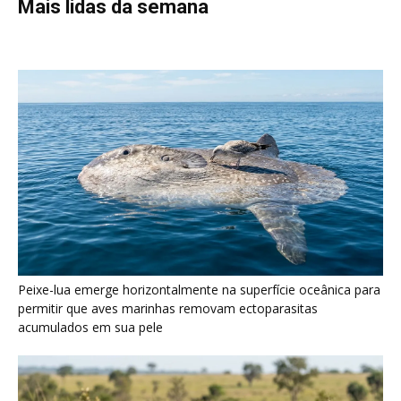
permitir que aves marinhas removam ectoparasitas
acumulados em sua pele
Seriema utiliza pernas longas e arremessa serpentes contra
rochas para subjugar presas peçonhentas nos campos