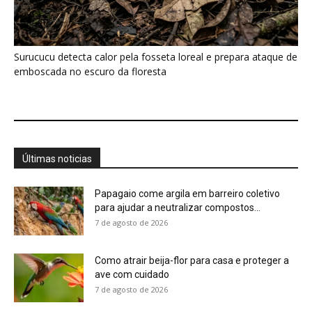
Como atrair beija-flor para casa e proteger a
ave com cuidado
7 de agosto de 2026
Ossos de mamute-lanoso surgem às
margens do Danúbio na seca
7 de agosto de 2026
Martim-pescador ajusta dois focos na retina
para corrigir a refração e...
7 de agosto de 2026
Energia renovável avança, mas milhões
seguem no escuro
7 de agosto de 2026