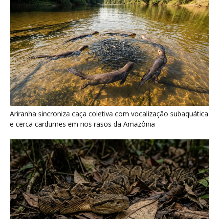
Surucucu detecta calor pela fosseta loreal e prepara ataque de
emboscada no escuro da floresta
Últimas noticias
Papagaio come argila em barreiro coletivo
para ajudar a neutralizar compostos...
7 de agosto de 2026