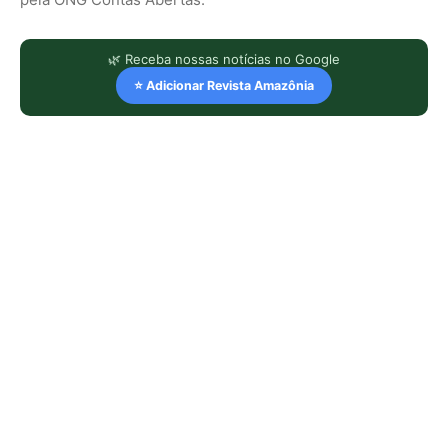
🌿 Receba nossas notícias no Google
⭐ Adicionar Revista Amazônia
LEIA TAMBÉM
Energia renovável avança, mas
milhões seguem no escuro