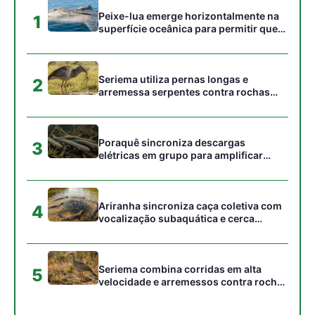
cardumes em rios rasos da Amazônia
Seriema combina corridas em alta
5
velocidade e arremessos contra rochas
para imobilizar serpentes peçonhentas
no cerrado
Gostou desta reportagem?
Siga a Revista Amazônia no Google News
⭐ SEGUIR AGORA
Relacionado