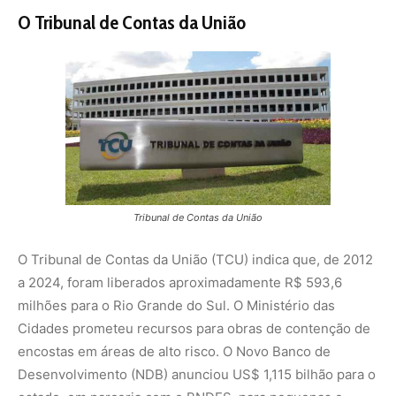
milhões para o Rio Grande do Sul. O Ministério das
Cidades prometeu recursos para obras de contenção de
encostas em áreas de alto risco. O Novo Banco de
Desenvolvimento (NDB) anunciou US$ 1,115 bilhão para o
estado, em parceria com o BNDES, para pequenas e
médias empresas e para projetos ambientais e de
infraestrutura.
Medidas provisórias recentes incluem a criação do
Auxílio Reconstrução, com pagamento único de R$ 5.100
para famílias afetadas, e a Secretaria Extraordinária da
Presidência da República para Apoio à Reconstrução do
Rio Grande do Sul, coordenando esforços de
recuperação e planejamento técnico em parceria com
diversos órgãos e entidades.