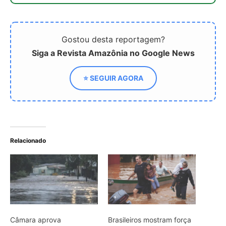
Câmara aprova
Brasileiros mostram força
destinação de 5% de
solidária diante de
emendas parlamentares
desastres climáticos
para catástrofes naturais
Desastres Hídricos
Atingiram 91% dos
Municípios Brasileiros
ARTIGOS RELACIONADOS
Mais do autor