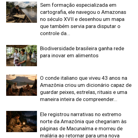
Ele registrou narrativas no extremo
norte da Amazônia que chegariam às
páginas de Macunaíma e morreu de
malária ao retornar para uma nova
expedição
O alemão que recebeu um novo nome
entre os Guarani passou décadas
registrando povos indígenas e
desenhou um mapa que tentou reunir
séculos de...
Edição atual da Revista