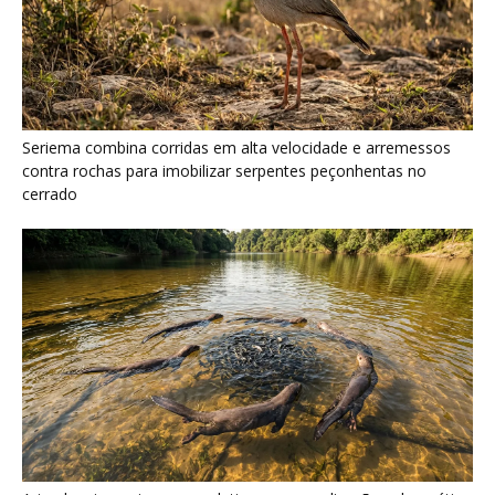
Ariranha sincroniza caça coletiva com vocalização subaquática
e cerca cardumes em rios rasos da Amazônia
Surucucu detecta calor pela fosseta loreal e prepara ataque de
emboscada no escuro da floresta