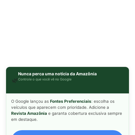
O Google lançou as
Fontes Preferenciais
: escolha os
veículos que aparecem com prioridade. Adicione a
Revista Amazônia
e garanta cobertura exclusiva sempre
em destaque.
Adicionar Revista Amazônia como Fonte
Preferencial
Como funciona em 3 passos:
1. Pesquise qualquer assunto no Google
2. Toque no ⭐ ao lado de
"Principais Notícias"
3. Busque
Revista Amazônia
e marque a caixa — pronto!