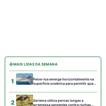
Peixe-lua emerge horizontalmente na
1
superfície oceânica para permitir que
aves marinhas removam ectoparasitas
acumulados em sua pele
Seriema utiliza pernas longas e
2
arremessa serpentes contra rochas
para subjugar presas peçonhentas nos
campos
Poraquê sincroniza descargas
3
elétricas em grupo para amplificar
campo elétrico e atordoar cardumes de
peixes maiores na Amazônia
Ariranha sincroniza caça coletiva com
4
vocalização subaquática e cerca
cardumes em rios rasos da Amazônia
Surucucu detecta calor pela fosseta
5
loreal e prepara ataque de emboscada
no escuro da floresta