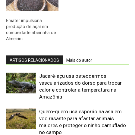
Quero-quero usa esporão na asa em
voo rasante para afastar animais
maiores e proteger o ninho camuflado
no campo
Minerais críticos ganham Investor Day
na EXPOSIBRAM 2026
Filhotes de tartaruga-da-amazônia
vocalizam dentro do ovo e sincronizam
a saída coletiva do ninho até a água
Saracura distribui o peso dos dedos
sobre plantas flutuantes e corre para
escapar em áreas alagadas