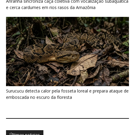
Últimas noticias
Jacaré-açu usa osteodermos vascularizados
do dorso para trocar calor e controlar...
7 de agosto de 2026
“A mandioca ensinava antes da escola”: como
mulheres indígenas transformaram a...
7 de agosto de 2026
A cheia levou roças inteiras, mas não apagou
a agrobiodiversidade das...
7 de agosto de 2026