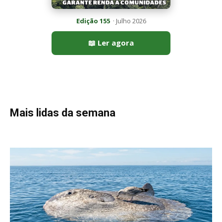
Peixe-lua emerge horizontalmente na superfície oceânica para
permitir que aves marinhas removam ectoparasitas
acumulados em sua pele