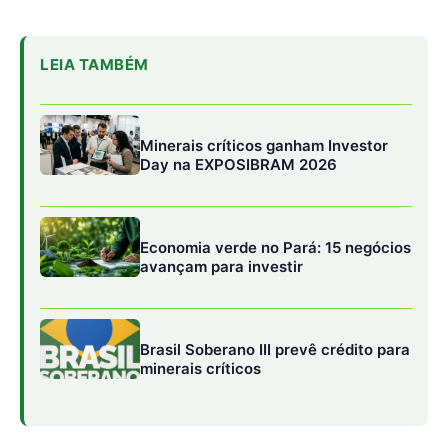
Brasil Soberano III prevê crédito para
minerais críticos
Jiovana Lunelli, proprietária da Cacau Xingu, expressou
sua gratidão e emoção ao receber o selo, que representa
reconhecimento e representatividade. O chocolate
produzido pela Cacau Xingu é feito a partir das
amêndoas do Sítio Paraíso Orgânico, que já é certificado
como orgânico e faz parte da Cooperativa Central de
Produção Orgânica da Transamazônica e Xingu
(CEPOTX).
No início do ano, a equipe técnica do Escritório Local de
Brasil Novo visitou a Cacau Xingu e foi recebida pela
família de Jiovana Lunelli. A Supervisão Regional
orientou a família sobre a documentação necessária para