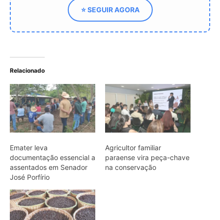
assentados em Senador
na conservação
José Porfírio
Emater impulsiona
produção de açaí em
comunidade ribeirinha de
Almeirim
ARTIGOS RELACIONADOS
Mais do autor
Jacaré-açu usa osteodermos
vascularizados do dorso para trocar
calor e controlar a temperatura na
Amazônia