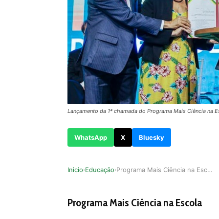
Lançamento da 1ª chamada do Programa Mais Ciência na E
WhatsApp
X
Bluesky
Inicio
Educação
Programa Mais Ciência na Escola Investe R$ 100 …
›
›
Programa Mais Ciência na Escola