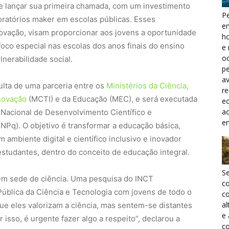
e lançar sua primeira chamada, com um investimento
Pe
boratórios maker em escolas públicas. Esses
e
novação, visam proporcionar aos jovens a oportunidade
h
 foco especial nas escolas dos anos finais do ensino
e 
oc
lnerabilidade social.
pe
a
sulta de uma parceria entre os
Ministérios da Ciência,
r
novação
(MCTI) e da Educação (MEC), e será executada
ec
a
Nacional de Desenvolvimento Científico e
e
NPq). O objetivo é transformar a educação básica,
ambiente digital e científico inclusivo e inovador
estudantes, dentro do conceito de educação integral.
S
em sede de ciência. Uma pesquisa do INCT
c
blica da Ciência e Tecnologia com jovens de todo o
co
al
ue eles valorizam a ciência, mas sentem-se distantes
e
 isso, é urgente fazer algo a respeito”, declarou a
co