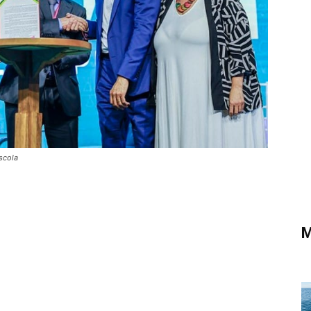
scola
M