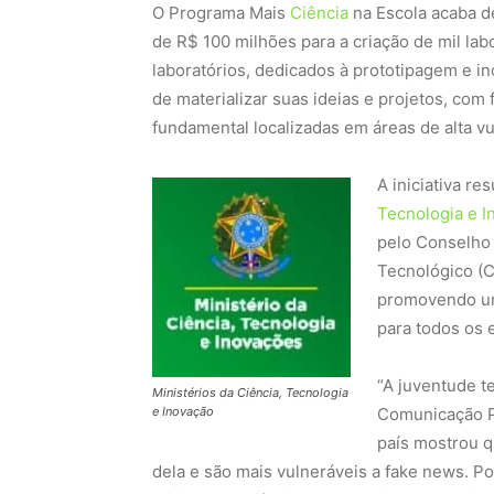
O Programa Mais
Ciência
na Escola acaba d
de R$ 100 milhões para a criação de mil la
laboratórios, dedicados à prototipagem e i
de materializar suas ideias e projetos, com
fundamental localizadas em áreas de alta vu
A iniciativa re
Tecnologia e I
pelo Conselho 
Tecnológico (C
promovendo um 
para todos os 
“A juventude t
Ministérios da Ciência, Tecnologia
e Inovação
Comunicação Pú
país mostrou q
dela e são mais vulneráveis a fake news. Por