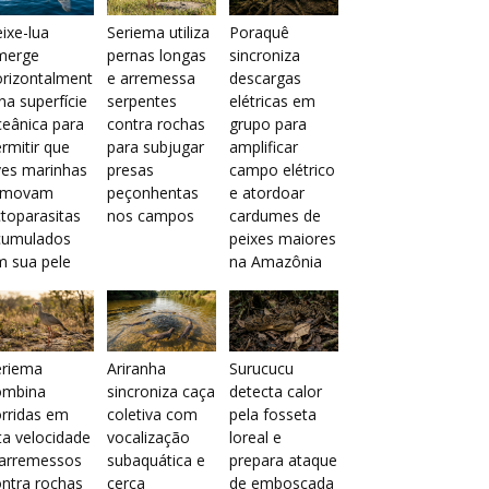
ixe-lua
Seriema utiliza
Poraquê
merge
pernas longas
sincroniza
orizontalment
e arremessa
descargas
na superfície
serpentes
elétricas em
eânica para
contra rochas
grupo para
rmitir que
para subjugar
amplificar
ves marinhas
presas
campo elétrico
emovam
peçonhentas
e atordoar
toparasitas
nos campos
cardumes de
cumulados
peixes maiores
m sua pele
na Amazônia
eriema
Ariranha
Surucucu
ombina
sincroniza caça
detecta calor
rridas em
coletiva com
pela fosseta
ta velocidade
vocalização
loreal e
 arremessos
subaquática e
prepara ataque
ntra rochas
cerca
de emboscada