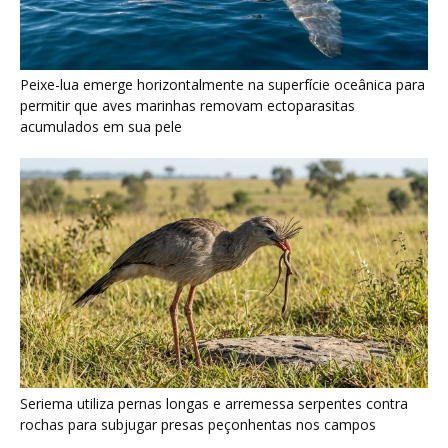
Peixe-lua emerge horizontalmente na superfície oceânica para
permitir que aves marinhas removam ectoparasitas
acumulados em sua pele
Seriema utiliza pernas longas e arremessa serpentes contra
rochas para subjugar presas peçonhentas nos campos