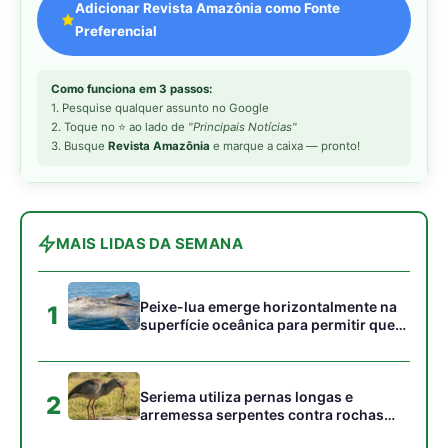
Adicionar Revista Amazônia como Fonte
Preferencial
Como funciona em 3 passos:
1. Pesquise qualquer assunto no Google
2. Toque no ⭐ ao lado de
"Principais Notícias"
3. Busque
Revista Amazônia
e marque a caixa — pronto!
MAIS LIDAS DA SEMANA
Peixe-lua emerge horizontalmente na
1
superfície oceânica para permitir que
aves marinhas removam ectoparasitas
acumulados em sua pele
Seriema utiliza pernas longas e
2
arremessa serpentes contra rochas
para subjugar presas peçonhentas nos