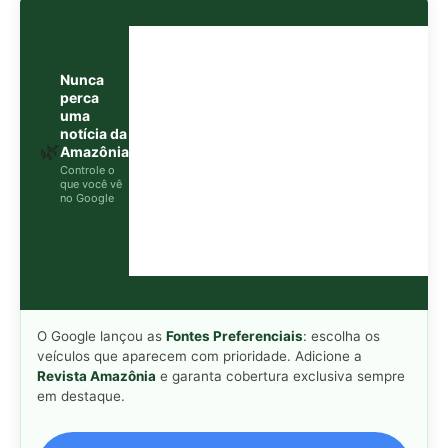
Nunca
perca
uma
notícia da
🌿
Amazônia
Controle o
que você vê
no Google
O Google lançou as
Fontes Preferenciais
: escolha os
veículos que aparecem com prioridade. Adicione a
Revista Amazônia
e garanta cobertura exclusiva sempre
em destaque.