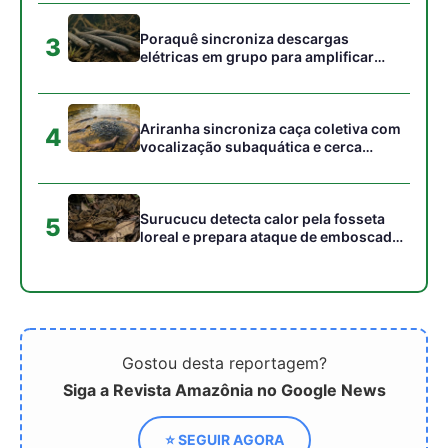
campos
Poraquê sincroniza descargas
3
elétricas em grupo para amplificar
campo elétrico e atordoar cardumes de
peixes maiores na Amazônia
Ariranha sincroniza caça coletiva com
4
vocalização subaquática e cerca
cardumes em rios rasos da Amazônia
Surucucu detecta calor pela fosseta
5
loreal e prepara ataque de emboscada
no escuro da floresta
Gostou desta reportagem?
Siga a Revista Amazônia no Google News
⭐ SEGUIR AGORA