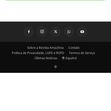
Sobre a Revista Amazônia
Contato
Política de Privacidade, LGPD e RGPD
Termos de Serviço
Últimas Notícias
🌎 Español
©