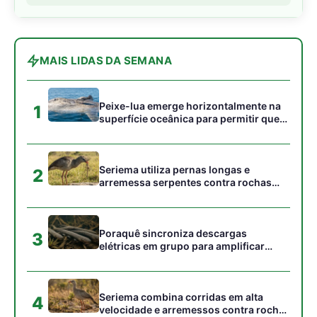
MAIS LIDAS DA SEMANA
Peixe-lua emerge horizontalmente na
1
superfície oceânica para permitir que
aves marinhas removam ectoparasitas
acumulados em sua pele
Seriema utiliza pernas longas e
2
arremessa serpentes contra rochas
para subjugar presas peçonhentas nos
campos
Poraquê sincroniza descargas
3
elétricas em grupo para amplificar
campo elétrico e atordoar cardumes de
peixes maiores na Amazônia
Seriema combina corridas em alta
4
velocidade e arremessos contra rochas