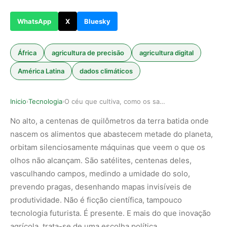
WhatsApp
X
Bluesky
África
agricultura de precisão
agricultura digital
América Latina
dados climáticos
Inicio
Tecnologia
O céu que cultiva, como os satélites estão rede…
›
›
No alto, a centenas de quilômetros da terra batida onde
nascem os alimentos que abastecem metade do planeta,
orbitam silenciosamente máquinas que veem o que os
olhos não alcançam. São satélites, centenas deles,
vasculhando campos, medindo a umidade do solo,
prevendo pragas, desenhando mapas invisíveis de
produtividade. Não é ficção científica, tampouco
tecnologia futurista. É presente. E mais do que inovação
agrícola, trata-se de uma escolha política.