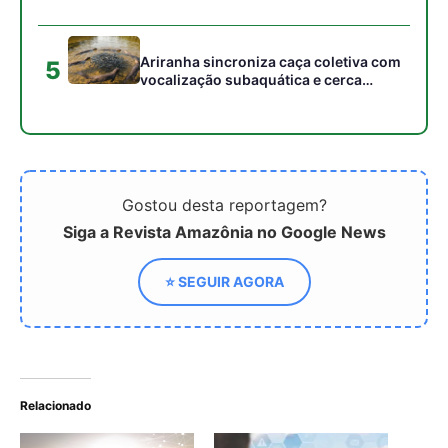
para imobilizar serpentes peçonhentas
no cerrado
Ariranha sincroniza caça coletiva com
5
vocalização subaquática e cerca
cardumes em rios rasos da Amazônia
Gostou desta reportagem?
Siga a Revista Amazônia no Google News
⭐ SEGUIR AGORA
Relacionado