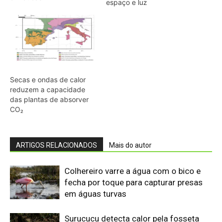
Colhereiro varre a água com o bico e
fecha por toque para capturar presas
em águas turvas
Surucucu detecta calor pela fosseta
loreal e prepara ataque de emboscada
no escuro da floresta
Cascavel muda o ritmo do guizo
conforme a distância da ameaça e
avisa predadores nos campos do
Cerrado
Jabuti-tinga usa o olfato para localizar
frutos caídos e espalha sementes
longe da árvore-mãe
Rato-de-espinho solta a pele ao ser
agarrado e regenera o tecido para