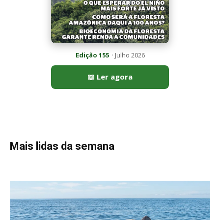
Peixe-lua emerge horizontalmente na superfície oceânica para
permitir que aves marinhas removam ectoparasitas
acumulados em sua pele