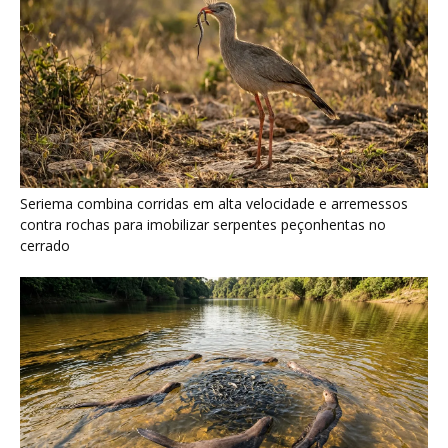
Ariranha sincroniza caça coletiva com vocalização subaquática
e cerca cardumes em rios rasos da Amazônia