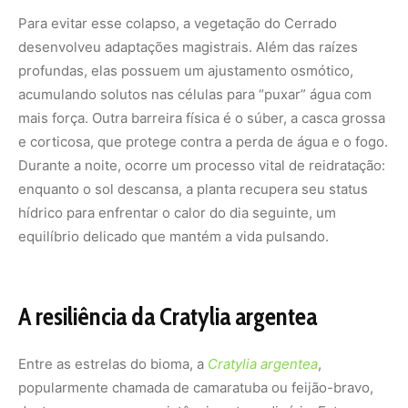
A resiliência da Cratylia argentea
Entre as estrelas do bioma, a
Cratylia argentea
,
popularmente chamada de camaratuba ou feijão-bravo,
destaca-se por sua resistência extraordinária. Esta
leguminosa nativa é um exemplo vivo de eficiência:
mantém-se verde e viçosa mesmo no pico da seca. Por
ser capaz de fixar nitrogênio no solo e não possuir
substâncias tóxicas, ela se tornou uma aliada dos
produtores rurais, servindo como “banco de proteína”
para o gado quando as pastagens comuns desaparecem.
Sua presença é um lembrete de que o Cerrado guarda
tecnologias biológicas valiosas para a agricultura
sustentável e a segurança alimentar.