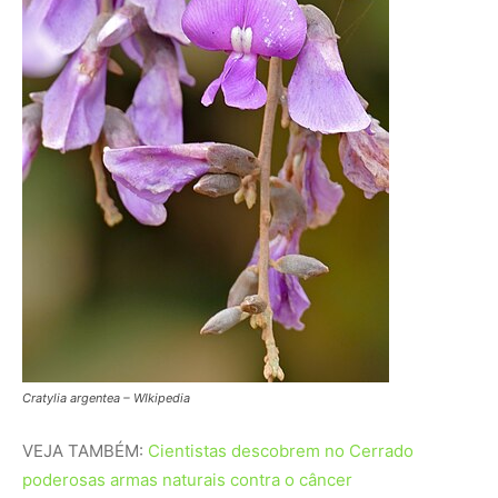
Cratylia argentea – WIkipedia
VEJA TAMBÉM:
Cientistas descobrem no Cerrado
poderosas armas naturais contra o câncer
O relógio biológico sob pressão
climática
Apesar de milênios de evolução, a resiliência do Cerrado
tem um limite. Pesquisas de longo prazo indicam que o
aumento das temperaturas globais e a mudança no
regime de chuvas estão “desregulando” o bioma. O
período de floração e frutificação está encurtando, o que
cria um efeito dominó: se as flores duram menos tempo,
as abelhas têm menos comida; se há menos frutos, os
animais dispersores sofrem. Esse desencontro temporal