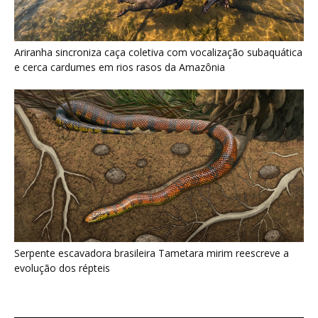
Serpente escavadora brasileira Tametara mirim reescreve a
evolução dos répteis
Últimas noticias
Eu pensava que beija-flores viviam apenas de
néctar, mas descobri o...
6 de agosto de 2026
Colhereiro varre a água com o bico e fecha
por toque...
6 de agosto de 2026
Casa de Cultura É Círio Outra Vez destaca arte
do Pará