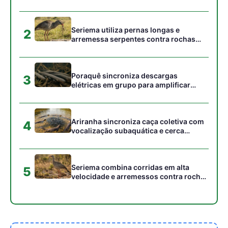
Seriema combina corridas em alta
5
velocidade e arremessos contra rochas
para imobilizar serpentes peçonhentas
no cerrado
Gostou desta reportagem?
Siga a Revista Amazônia no Google News
⭐ SEGUIR AGORA
Relacionado