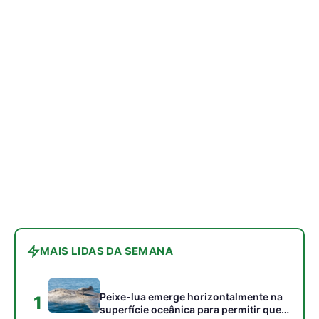
MAIS LIDAS DA SEMANA
Peixe-lua emerge horizontalmente na
1
superfície oceânica para permitir que
aves marinhas removam ectoparasitas
acumulados em sua pele
Seriema utiliza pernas longas e
2
arremessa serpentes contra rochas
para subjugar presas peçonhentas nos
campos
Poraquê sincroniza descargas
3
elétricas em grupo para amplificar
campo elétrico e atordoar cardumes de
peixes maiores na Amazônia
Ariranha sincroniza caça coletiva com
4
vocalização subaquática e cerca
cardumes em rios rasos da Amazônia