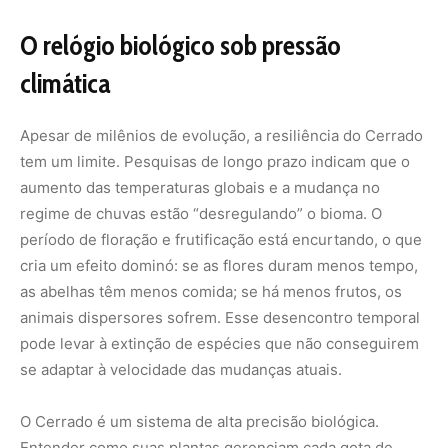
pode levar à extinção de espécies que não conseguirem
se adaptar à velocidade das mudanças atuais.
O Cerrado é um sistema de alta precisão biológica.
Entender como suas plantas gerenciam cada gota de
água e cada grama de carbono é fundamental não apenas
para a botânica, mas para a manutenção dos rios que
nascem aqui e abastecem o Brasil. Proteger esta
“floresta invertida” é garantir que o ciclo da água
continue alimentando tanto a natureza quanto as cidades.
A ciência mostra que o bioma é forte, mas o alerta é
claro: precisamos respeitar seus tempos e seus limites
antes que a resiliência se transforme em colapso.