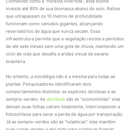
Conhecido como a “floresta invertida”, este bioma
investe até 80% de sua biomassa abaixo do solo. Raízes
que ultrapassam os 10 metros de profundidade
funcionam como canudos gigantes, alcançando
reservatórios de água que nunca secam. Essa
infraestrutura permite que a vegetação resista a períodos
de até sete meses sem uma gota de chuva, mantendo um
ciclo de vida que desafia a aridez visual da savana
brasileira.
No entanto, a estratégia não é a mesma para todas as
plantas. Pesquisadores identificaram dois
comportamentos distintos: as espécies decíduas e as
sempre-verdes. As
decíduas
são as “economistas”: elas
deixam suas folhas caírem totalmente, interrompendo a
fotossíntese para zerar a perda de água por transpiração.
Já as sempre-verdes são as “lutadoras”: elas mantêm
suas copas verdes o ano todo para continuar fixando