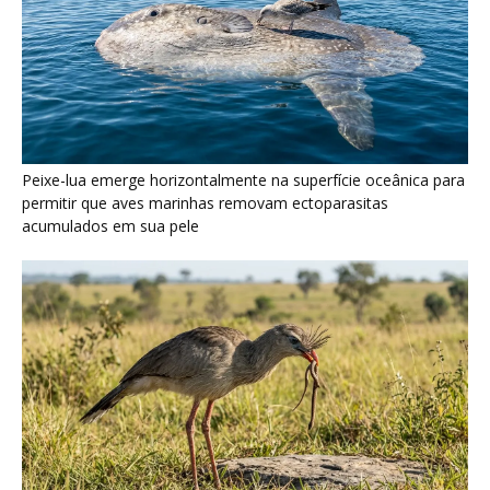
Seriema utiliza pernas longas e arremessa serpentes contra
rochas para subjugar presas peçonhentas nos campos