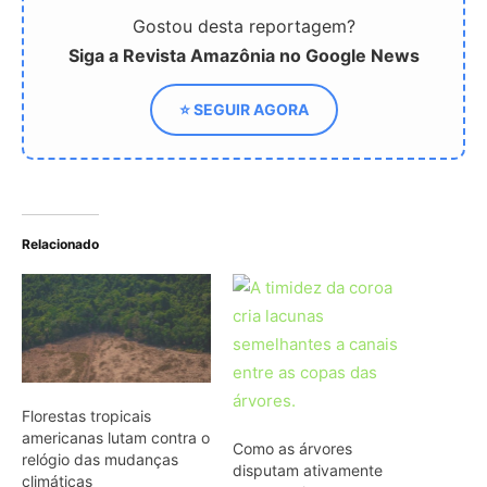
Florestas tropicais
americanas lutam contra o
Como as árvores
relógio das mudanças
disputam ativamente
climáticas
espaço e luz
Secas e ondas de calor
reduzem a capacidade
das plantas de absorver
CO₂
ARTIGOS RELACIONADOS
Mais do autor