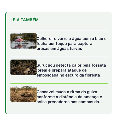
Cascavel muda o ritmo do guizo
conforme a distância da ameaça e
avisa predadores nos campos do
Cerrado
Para evitar esse colapso, a vegetação do Cerrado
desenvolveu adaptações magistrais. Além das raízes
profundas, elas possuem um ajustamento osmótico,
acumulando solutos nas células para “puxar” água com
mais força. Outra barreira física é o súber, a casca grossa
e corticosa, que protege contra a perda de água e o fogo.
Durante a noite, ocorre um processo vital de reidratação:
enquanto o sol descansa, a planta recupera seu status
hídrico para enfrentar o calor do dia seguinte, um
equilíbrio delicado que mantém a vida pulsando.