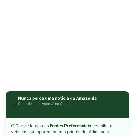
🌿
Controle o que você vê no Google
O Google lançou as
Fontes Preferenciais
: escolha os
veículos que aparecem com prioridade. Adicione a
Revista Amazônia
e garanta cobertura exclusiva sempre
em destaque.
Adicionar Revista Amazônia como Fonte
Preferencial
Como funciona em 3 passos:
1. Pesquise qualquer assunto no Google
2. Toque no ⭐ ao lado de
"Principais Notícias"
3. Busque
Revista Amazônia
e marque a caixa — pronto!