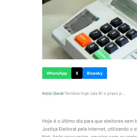
WhatsApp
X
Bluesky
Inicio
Geral
Termina hoje (dia 8) o prazo para a regularizaç…
›
›
Hoje é o último dia para que eleitores sem
Justiça Eleitoral pela internet, utilizando
Net. Após esse prazo, aqueles sem os regis