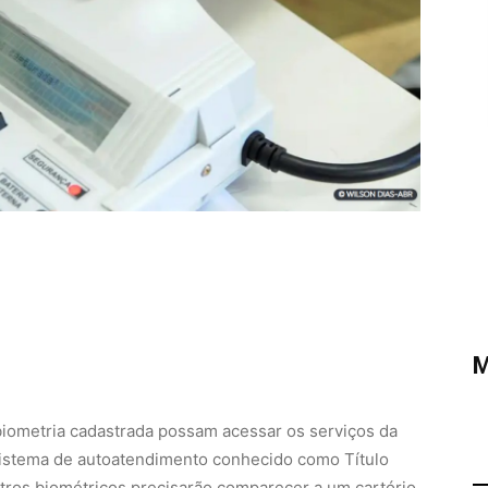
M
 biometria cadastrada possam acessar os serviços da
 o sistema de autoatendimento conhecido como Título
tros biométricos precisarão comparecer a um cartório