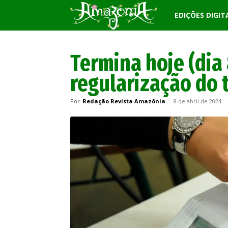
Revista
EDIÇÕES DIGIT
Amazônia
Termina hoje (dia 
regularização do t
Por
Redação Revista Amazônia
-
8 de abril de 2024