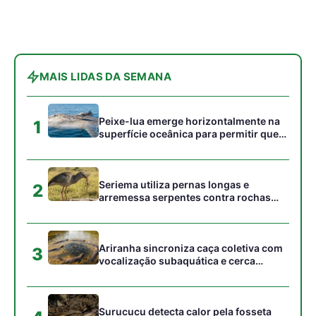
MAIS LIDAS DA SEMANA
Peixe-lua emerge horizontalmente na
1
superfície oceânica para permitir que
aves marinhas removam ectoparasitas
acumulados em sua pele
Seriema utiliza pernas longas e
2
arremessa serpentes contra rochas
para subjugar presas peçonhentas nos
campos
Ariranha sincroniza caça coletiva com
3
vocalização subaquática e cerca
cardumes em rios rasos da Amazônia
Surucucu detecta calor pela fosseta