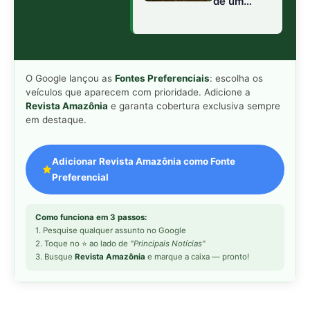
de um
filhotes
metro para
nos
capturar
primeiros
insetos e
dias em
aranhas
igarapés
em galhos
amazônicos
O Google lançou as
Fontes Preferenciais
: escolha os
baixos da
veículos que aparecem com prioridade. Adicione a
Amazônia
Revista Amazônia
e garanta cobertura exclusiva sempre
em destaque.
Adicionar Revista Amazônia como Fonte
Preferencial
Como funciona em 3 passos:
1. Pesquise qualquer assunto no Google
2. Toque no ⭐ ao lado de
"Principais Notícias"
3. Busque
Revista Amazônia
e marque a caixa — pronto!