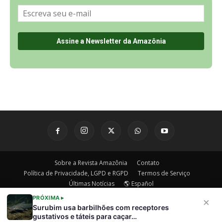
Sobre a Revista Amazônia
Contato
Política de Privacidade, LGPD e RGPD
Termos de Serviço
Últimas Notícias
🌎 Español
PRÓXIMA ▸
×
©
Surubim usa barbilhões com receptores
gustativos e táteis para caçar…