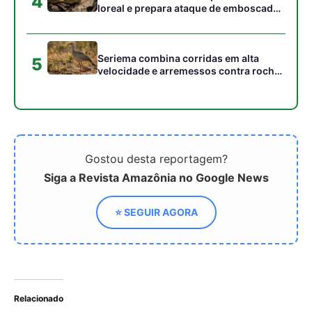
4
loreal e prepara ataque de emboscada
no escuro da floresta
Seriema combina corridas em alta
5
velocidade e arremessos contra rochas
para imobilizar serpentes peçonhentas
no cerrado
Gostou desta reportagem?
Siga a Revista Amazônia no Google News
⭐ SEGUIR AGORA
Relacionado