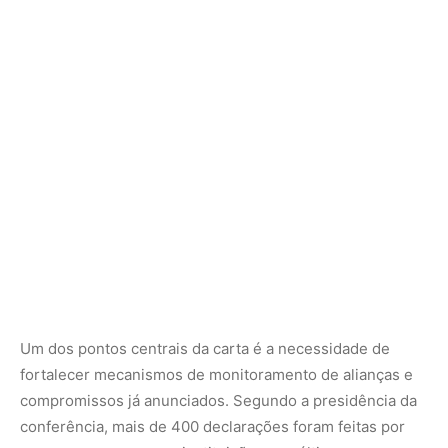
Um dos pontos centrais da carta é a necessidade de
fortalecer mecanismos de monitoramento de alianças e
compromissos já anunciados. Segundo a presidência da
conferência, mais de 400 declarações foram feitas por
governos, empresas e instituições nos últimos anos, mas
sem acompanhamento efetivo. “Precisamos criar uma
maneira de monitorar estes compromissos e dar
credibilidade à implementação. O monitoramento deverá
incentivar a ação”, defendeu Corrêa do Lago.
O documento também critica o fenômeno do
greenhushing,
quando empresas recuam em suas metas
climáticas diante de pressões políticas ou econômicas,
como ocorre nos EUA sob a administração Trump.
Setores financeiros e de seguros já desmontaram
alianças globais, e bancos reduziram seus planos de
neutralidade climática, movimento que preocupa