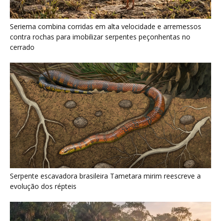
Serpente escavadora brasileira Tametara mirim reescreve a
evolução dos répteis
Como a majestosa onça pintada protege as margens dos rios
e sustenta o equilíbrio ecológico na floresta amazônica