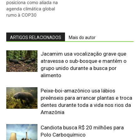
dentes durante toda a vida nos rios da
Amazônia
Candiota busca R$ 20 milhões para
Polo Carboquímico
Abelhões do Reino Unido podem sofrer
mais com ondas de calor
Nem os Camelos estão aguentando a
temperatura, calor extremo mata oito
filhotes em apenas um mês
Reservas da Biosfera Freiam
Desmatamento na Amazônia
Ocidental: Estudo