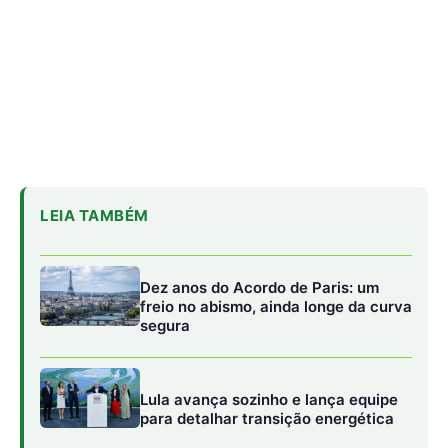
Lula avança sozinho e lança equipe
para detalhar transição energética
Lindsay Levin diz que Brasil conduziu
COP30 com habilidade em cenário
tenso
O setor de energia renovável já exemplifica esse
potencial. Em 2024, os investimentos globais
ultrapassaram US$ 2 trilhões, gerando 35 milhões de
empregos em 2023. No Brasil, títulos verdes emitidos
por bancos, empresas e pelo Tesouro Nacional somaram
mais de US$ 30 bilhões, atraindo taxas de juros mais
baixas que os papéis tradicionais. O setor de renováveis