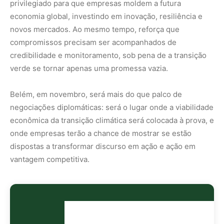
Nunca
perca
uma
notícia da
🌿
Amazônia
Controle o
que você vê
no Google
O Google lançou as
Fontes Preferenciais
: escolha os
veículos que aparecem com prioridade. Adicione a
Revista Amazônia
e garanta cobertura exclusiva sempre
em destaque.