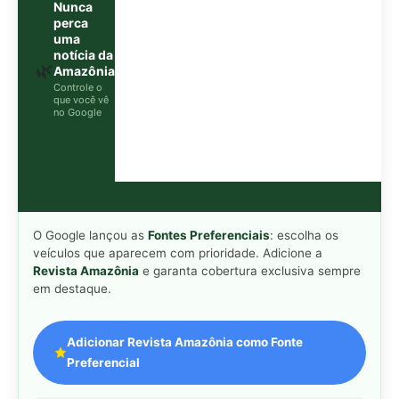
Adicionar Revista Amazônia como Fonte
Preferencial
Como funciona em 3 passos:
1. Pesquise qualquer assunto no Google
2. Toque no ⭐ ao lado de
"Principais Notícias"
3. Busque
Revista Amazônia
e marque a caixa — pronto!
MAIS LIDAS DA SEMANA
Peixe-lua emerge horizontalmente na
1
superfície oceânica para permitir que
aves marinhas removam ectoparasitas
acumulados em sua pele
Seriema utiliza pernas longas e