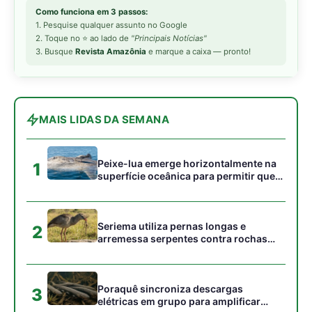
2
arremessa serpentes contra rochas
para subjugar presas peçonhentas nos
campos
Poraquê sincroniza descargas
3
elétricas em grupo para amplificar
campo elétrico e atordoar cardumes de
peixes maiores na Amazônia
Seriema combina corridas em alta
4
velocidade e arremessos contra rochas
para imobilizar serpentes peçonhentas
no cerrado
Ariranha sincroniza caça coletiva com
5
vocalização subaquática e cerca
cardumes em rios rasos da Amazônia
Gostou desta reportagem?
Siga a Revista Amazônia no Google News