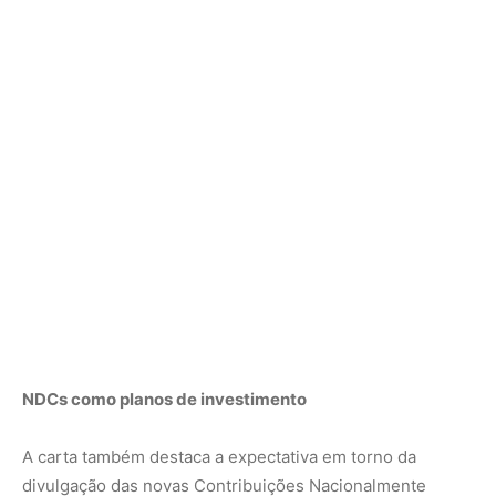
NDCs como planos de investimento
A carta também destaca a expectativa em torno da
divulgação das novas Contribuições Nacionalmente
Determinadas (NDCs) para 2035, que devem orientar o
desenvolvimento econômico dos países. Ana Toni, CEO
da COP30, afirmou que os novos compromissos estão
sendo elaborados com mais detalhes, contemplando
planos setoriais e instrumentos econômicos. “As NDCs
estão sendo vistas quase como planos de investimentos”,
afirmou, reforçando que o setor privado poderá se
beneficiar da previsibilidade que esses instrumentos
oferecem.
Monitoramento e credibilidade