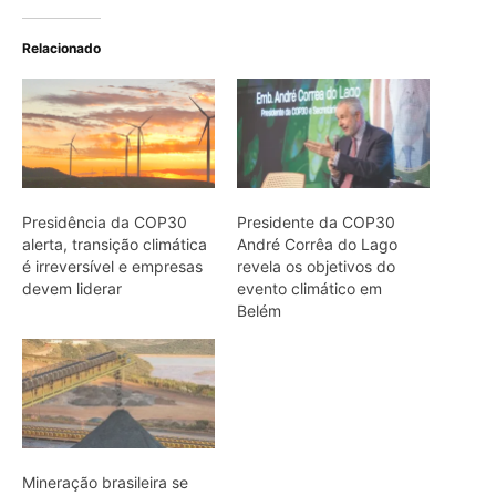
Mineração brasileira se
posiciona como aliada na
agenda climática global
rumo à COP30
ARTIGOS RELACIONADOS
Mais do autor
Jacamim usa vocalização grave que
atravessa o sub-bosque e mantém o
grupo unido durante a busca por
alimento
Peixe-boi-amazônico usa lábios
preênseis para arrancar plantas e troca