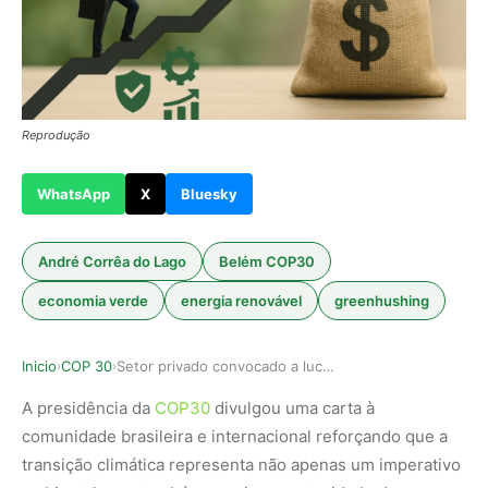
Reprodução
WhatsApp
X
Bluesky
André Corrêa do Lago
Belém COP30
economia verde
energia renovável
greenhushing
Inicio
COP 30
Setor privado convocado a lucrar com a transiçã…
›
›
A presidência da
COP30
divulgou uma carta à
comunidade brasileira e internacional reforçando que a
transição climática representa não apenas um imperativo