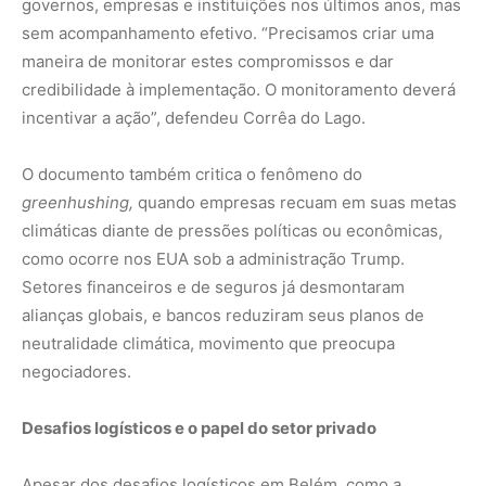
negociadores.
Desafios logísticos e o papel do setor privado
Apesar dos desafios logísticos em Belém, como a
pressão sobre hospedagens e infraestrutura, a
presidência da COP30 reforça que a conferência deve
ser vista como plataforma para soluções
transformadoras. “Ir a Belém é uma oportunidade de
arregaçar as mangas, ouvir, aprender e somar-se ao
espírito colaborativo do Mutirão Global”, afirmou Corrêa
do Lago. A expectativa é que o encontro seja um ponto
de virada para aproximar governos, sociedade civil e
setor privado.