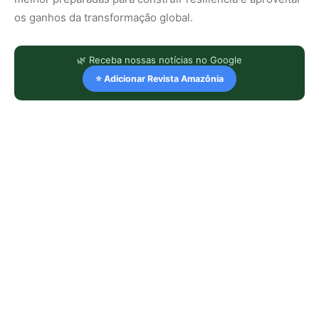
os ganhos da transformação global.
🌿 Receba nossas notícias no Google
⭐ Adicionar Revista Amazônia
LEIA TAMBÉM
Dez anos do Acordo de Paris: um
freio no abismo, ainda longe da curva
segura