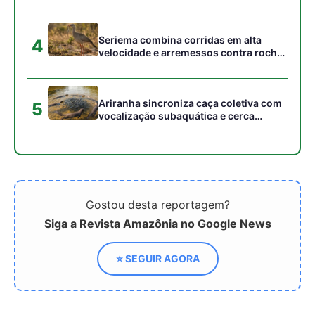
⭐ SEGUIR AGORA
Relacionado
Presidência da COP30
Presidente da COP30
alerta, transição climática
André Corrêa do Lago
é irreversível e empresas
revela os objetivos do
devem liderar
evento climático em
Belém