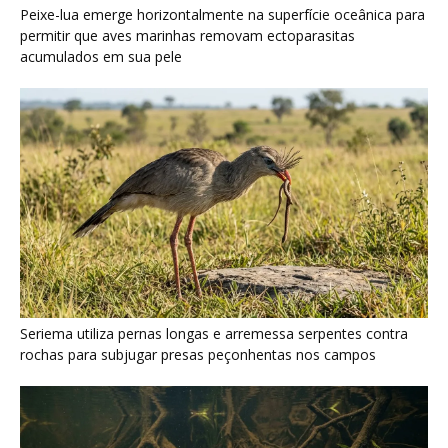
Seriema utiliza pernas longas e arremessa serpentes contra
rochas para subjugar presas peçonhentas nos campos
Poraquê sincroniza descargas elétricas em grupo para
amplificar campo elétrico e atordoar cardumes de peixes
maiores na Amazônia