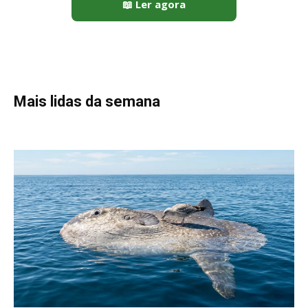
Peixe-lua emerge horizontalmente na superfície oceânica para
permitir que aves marinhas removam ectoparasitas
acumulados em sua pele