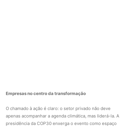
O chamado à ação é claro: o setor privado não deve
apenas acompanhar a agenda climática, mas liderá-la. A
presidência da COP30 enxerga o evento como espaço
privilegiado para que empresas moldem a futura
economia global, investindo em inovação, resiliência e
novos mercados. Ao mesmo tempo, reforça que
compromissos precisam ser acompanhados de
credibilidade e monitoramento, sob pena de a transição
verde se tornar apenas uma promessa vazia.
Belém, em novembro, será mais do que palco de
negociações diplomáticas: será o lugar onde a viabilidade
econômica da transição climática será colocada à prova, e
onde empresas terão a chance de mostrar se estão
dispostas a transformar discurso em ação e ação em
vantagem competitiva.