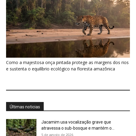
Últimas noticias
Jacamim usa vocalização grave que
atravessa o sub-bosque e mantém o...
5 de agosto de 2026
Peixe-boi-amazônico usa lábios preênseis
para arrancar plantas e troca dentes durante...
5 de agosto de 2026
A Amazônia protege animais, mas também
sustenta uma fonte de alimento...
4 de agosto de 2026
Você pode olhar para uma floresta e não
perceber que ela...
4 de agosto de 2026