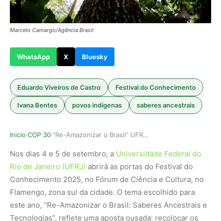
Marcelo Camargo/Agência Brasil
WhatsApp
X
Bluesky
Eduardo Viveiros de Castro
Festival do Conhecimento
Ivana Bentes
povos indígenas
saberes ancestrais
Inicio
COP 30
"Re-Amazonizar o Brasil" UFRJ lança debates sob…
›
›
Nos dias 4 e 5 de setembro, a
Universidade Federal do
Rio de Janeiro (UFRJ)
abrirá as portas do Festival do
Conhecimento 2025, no Fórum de Ciência e Cultura, no
Flamengo, zona sul da cidade. O tema escolhido para
este ano, “Re-Amazonizar o Brasil: Saberes Ancestrais e
Tecnologias”, reflete uma aposta ousada: recolocar os