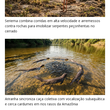
Ariranha sincroniza caça coletiva com vocalização subaquática
e cerca cardumes em rios rasos da Amazônia
Surucucu detecta calor pela fosseta loreal e prepara ataque de
emboscada no escuro da floresta