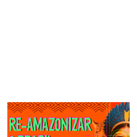
Evento será realizado nos dias 4 e 5/9 | Arte: Pró-Reitoria de Extensão (PR-
5)
SAIBA MAIS:
UFPA Leva Inovação sustentável da Ciência
Amazônica ao Setor Produtivo
Saberes que atravessam tempos e territórios