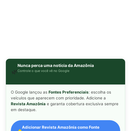
veículos que aparecem com prioridade. Adicione a
Revista Amazônia
e garanta cobertura exclusiva sempre
em destaque.
Adicionar Revista Amazônia como Fonte
Preferencial
Como funciona em 3 passos:
1. Pesquise qualquer assunto no Google
2. Toque no ⭐ ao lado de
"Principais Notícias"
3. Busque
Revista Amazônia
e marque a caixa — pronto!
MAIS LIDAS DA SEMANA
Peixe-lua emerge horizontalmente na
1
superfície oceânica para permitir que
aves marinhas removam ectoparasitas