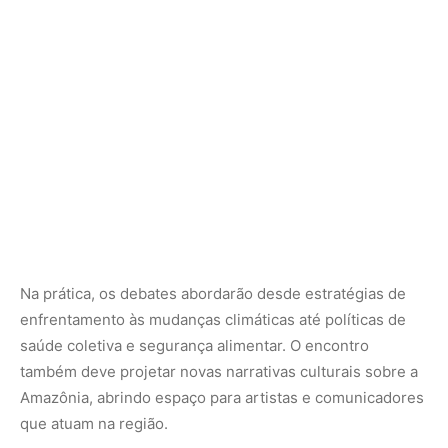
saúde coletiva e segurança alimentar. O encontro
também deve projetar novas narrativas culturais sobre a
Amazônia, abrindo espaço para artistas e comunicadores
que atuam na região.
A proximidade com a COP30 transforma o festival em
uma espécie de laboratório de ideias e práticas.
Enquanto líderes globais preparam suas agendas para
Belém, o Rio de Janeiro se torna palco de uma discussão
essencial: como construir um país que reconheça a
Amazônia não apenas como território de riquezas
naturais, mas como guardiã de saberes e tecnologias de
futuro.
Nesse sentido, “Re-Amazonizar” vai além de um tema de
evento. É um convite para reconfigurar nossa relação
com o território, valorizando vozes historicamente