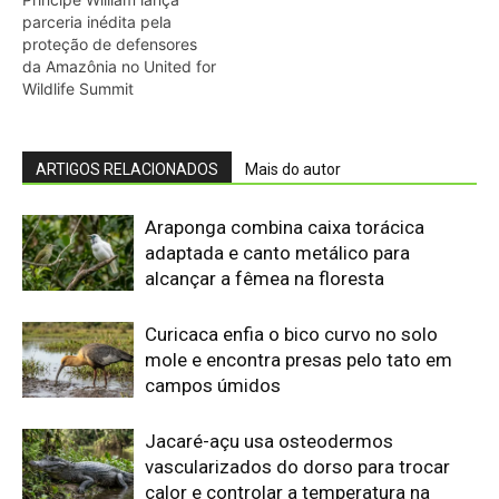
campos úmidos
Jacaré-açu usa osteodermos
vascularizados do dorso para trocar
calor e controlar a temperatura na
Amazônia
Quero-quero usa esporão na asa em
voo rasante para afastar animais
maiores e proteger o ninho camuflado
no campo
Minerais críticos ganham Investor Day
na EXPOSIBRAM 2026
Filhotes de tartaruga-da-amazônia
vocalizam dentro do ovo e sincronizam
a saída coletiva do ninho até a água