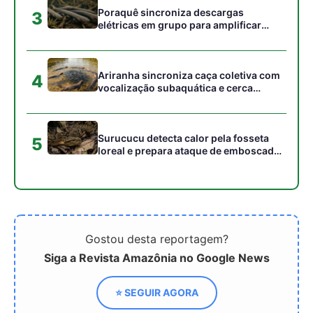
Gostou desta reportagem?
Siga a Revista Amazônia no Google News
⭐ SEGUIR AGORA
Relacionado
Tratados de Patentes
Catástrofe no RS é
para Povos Tradicionais
resultado da destruição
humana, diz Raoni