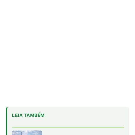
LEIA TAMBÉM
Dez anos do Acordo de Paris: um
freio no abismo, ainda longe da curva
segura
Lula avança sozinho e lança equipe
para detalhar transição energética
Lindsay Levin diz que Brasil conduziu
COP30 com habilidade em cenário
tenso