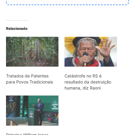
Príncipe William lança
parceria inédita pela
proteção de defensores
da Amazônia no United for
Wildlife Summit
ARTIGOS RELACIONADOS
Mais do autor
Araponga combina caixa torácica
adaptada e canto metálico para
alcançar a fêmea na floresta
Curicaca enfia o bico curvo no solo
mole e encontra presas pelo tato em