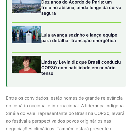
Entre os convidados, estão nomes de grande relevância
no cenário nacional e internacional. A liderança indígena
Sinéia do Vale, representante do Brasil na COP30, levará
ao festival a perspectiva dos povos originários nas
negociações climáticas. Também estará presente o
antropólogo Eduardo Viveiros de Castro, professor da
UFRJ e referência mundial nos estudos sobre povos
indígenas e suas cosmologias.
Outras presenças confirmadas ampliam a diversidade dos
debates: Inara Nascimento, indígena Sateré-Mawé e
professora na área de saúde coletiva e segurança
alimentar; Dzoodzo Baniwa, ativista e educador
comprometido com a formação escolar indígena dos
povos baniwa e koripako; e Ethel Maciel, representante
oficial da saúde do Brasil na COP30.