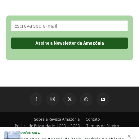
Sobre a Revista Amazônia
Contato
Política de Privacidade, LGPD e RGPD
Termos de Serviço
Últimas Notícias
🌎 Español
©
PRÓXIMA ▸
×