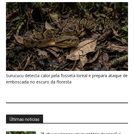
Últimas noticias
“A chuva carrega um inventário da copa”: o
método que encontrou...
7 de agosto de 2026
Araponga combina caixa torácica adaptada e
canto metálico para alcançar a...
7 de agosto de 2026
Curicaca enfia o bico curvo no solo mole e
encontra presas...
7 de agosto de 2026
A árvore que não deixa a água escapar ajuda
cientistas a...