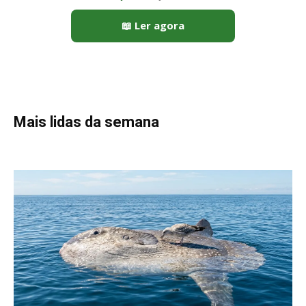
Peixe-lua emerge horizontalmente na superfície oceânica para
permitir que aves marinhas removam ectoparasitas
acumulados em sua pele