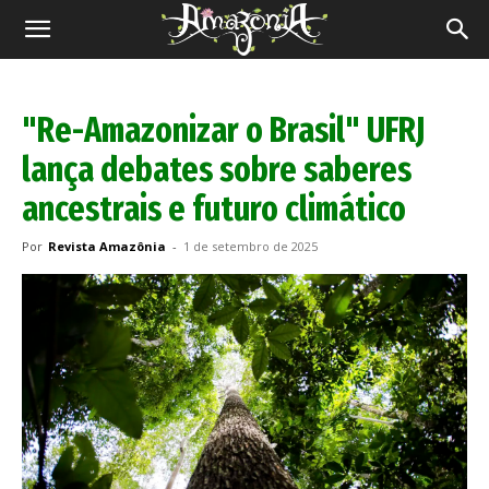
Revista
Amazônia
"Re-Amazonizar o Brasil" UFRJ
lança debates sobre saberes
ancestrais e futuro climático
Por
Revista Amazônia
-
1 de setembro de 2025