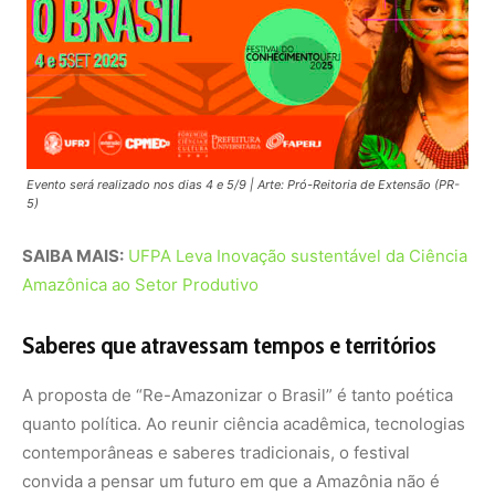
A proposta de “Re-Amazonizar o Brasil” é tanto poética
quanto política. Ao reunir ciência acadêmica, tecnologias
contemporâneas e saberes tradicionais, o festival
convida a pensar um futuro em que a Amazônia não é
periferia, mas centro de soluções para crises ambientais
globais.
Essa articulação entre mundos distintos reforça a
vocação da UFRJ como espaço de diálogo e
experimentação. “Ao reunir saberes ancestrais, ciência,
arte e políticas públicas, reafirmamos o papel da
universidade como articuladora de soluções para os
grandes desafios do nosso tempo”, ressalta Ivana Bentes.