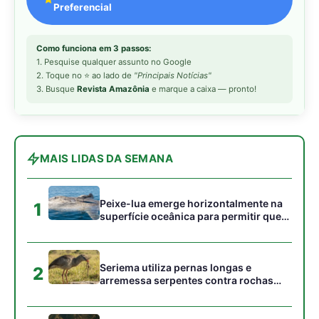
acumulados em sua pele
Seriema utiliza pernas longas e
2
arremessa serpentes contra rochas
para subjugar presas peçonhentas nos
campos
Poraquê sincroniza descargas
3
elétricas em grupo para amplificar
campo elétrico e atordoar cardumes de
peixes maiores na Amazônia
Ariranha sincroniza caça coletiva com
4
vocalização subaquática e cerca
cardumes em rios rasos da Amazônia
Surucucu detecta calor pela fosseta
5
loreal e prepara ataque de emboscada
no escuro da floresta