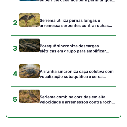
aves marinhas removam ectoparasitas
acumulados em sua pele
Seriema utiliza pernas longas e
2
arremessa serpentes contra rochas
para subjugar presas peçonhentas nos
campos
Poraquê sincroniza descargas
3
elétricas em grupo para amplificar
campo elétrico e atordoar cardumes de
peixes maiores na Amazônia
Ariranha sincroniza caça coletiva com
4
vocalização subaquática e cerca
cardumes em rios rasos da Amazônia
Seriema combina corridas em alta
5
velocidade e arremessos contra rochas
para imobilizar serpentes peçonhentas
no cerrado