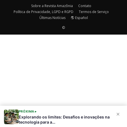
Sobre a Revista Amazônia
Contato
Política de Privacidade, LGPD e RGPD
Termos de Serviço
Últimas Notícias
🌎 Español
©
PRÓXIMA ▸
×
Explorando os limites: Desafios e inovações na
tecnologia para a…