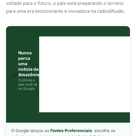
voltado para o futuro, o país está preparando o terreno
para uma era emocionante e inovadora na radiodifusão.
Nunca
perca
uma
notícia da
🌿
Amazônia
Controle o
que você vê
no Google
O Google lançou as
Fontes Preferenciais
: escolha os