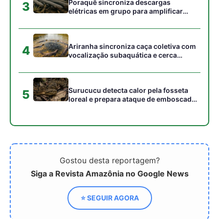
Poraquê sincroniza descargas
3
elétricas em grupo para amplificar
campo elétrico e atordoar cardumes de
peixes maiores na Amazônia
Ariranha sincroniza caça coletiva com
4
vocalização subaquática e cerca
cardumes em rios rasos da Amazônia
Surucucu detecta calor pela fosseta
5
loreal e prepara ataque de emboscada
no escuro da floresta
Gostou desta reportagem?
Siga a Revista Amazônia no Google News
⭐ SEGUIR AGORA