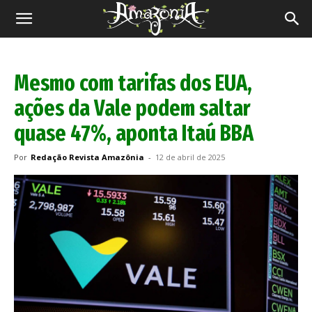
Revista
Amazônia
Mesmo com tarifas dos EUA,
ações da Vale podem saltar
quase 47%, aponta Itaú BBA
Por
Redação Revista Amazônia
-
12 de abril de 2025