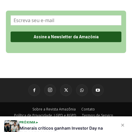
Sobre a Revista Amazônia
Contato
Política de Privacidade, LGPD e RGPD
Termos de Serviço
Últimas Notícias
🌎 Español
PRÓXIMA ▸
×
Minerais críticos ganham Investor Day na
©