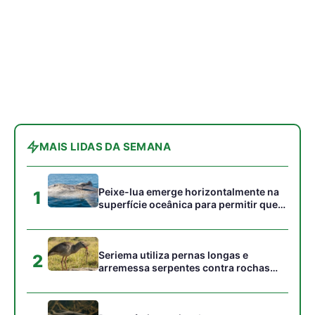
MAIS LIDAS DA SEMANA
Peixe-lua emerge horizontalmente na
1
superfície oceânica para permitir que
aves marinhas removam ectoparasitas
acumulados em sua pele
Seriema utiliza pernas longas e
2
arremessa serpentes contra rochas
para subjugar presas peçonhentas nos
campos