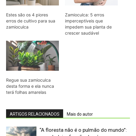
ARTIGOS RELACIONADOS
Mais do autor
“A floresta não é o pulmão do mundo”:
a verdadeira função das árvores
amazônicas pode ser ainda mais
importante
‘Ouro verde’: o adubo caseiro que
revitaliza as plantas sem gastar nada
A incrível samambaia gigante
amazônica que cresce nas margens
dos igarapés e limpa metais pesados
da água
O segredo do óleo de coco para pele