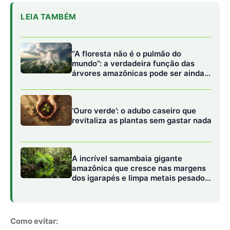
dos igarapés e limpa metais pesados
da água
Como evitar:
Regue apenas quando o solo estiver completamente
seco.
No verão, a rega pode ser feita a cada 10 dias; no
inverno, pode ser reduzida para uma vez por mês.
Se as folhas estiverem murchas e amareladas, verifique
se o solo não está encharcado. Caso esteja, suspenda a
rega por alguns dias.