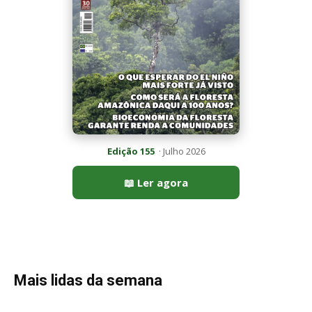
Mais lidas da semana
Peixe-lua emerge horizontalmente na superfície oceânica para
permitir que aves marinhas removam ectoparasitas
acumulados em sua pele