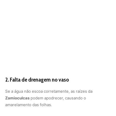
Se a água não escoa corretamente, as raízes da
Zamioculcas
podem apodrecer, causando o
amarelamento das folhas.
Como corrigir:
Use vasos com furos no fundo.
Adicione uma camada de drenagem com pedrinhas ou
argila expandida.
Utilize substrato leve e bem aerado.
3. Exposição direta ao sol
Embora seja uma planta resistente, a
Zamioculcas
não
tolera luz solar direta por muitas horas. O contato
excessivo com o sol pode queimar as folhas e deixá-las