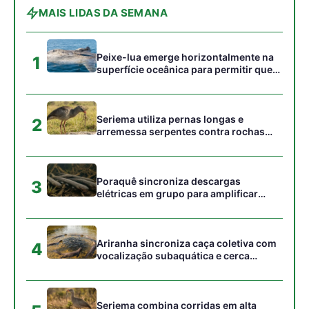
Ariranha sincroniza caça coletiva com
4
vocalização subaquática e cerca
cardumes em rios rasos da Amazônia
Seriema combina corridas em alta
5
velocidade e arremessos contra rochas
para imobilizar serpentes peçonhentas
no cerrado
Gostou desta reportagem?
Siga a Revista Amazônia no Google News
⭐ SEGUIR AGORA