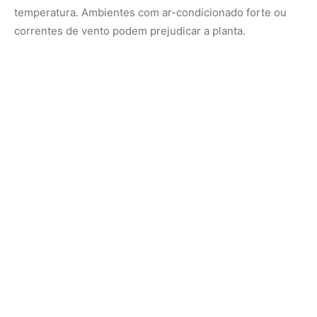
Solução:
Evite colocar a planta perto de aparelhos de ar-
condicionado ou aquecedores.
Mantenha-a em locais onde a temperatura se
mantenha entre
18°C e 30°C
.
8. Replantio inadequado