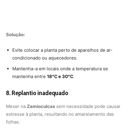
Mexer na
Zamioculcas
sem necessidade pode causar
estresse à planta, resultando no amarelamento das
folhas.
Dicas para um replantio seguro:
Troque de vaso apenas se as raízes estiverem saindo
pelos furos de drenagem.
Faça o transplante com
cuidado para não danificar as
raízes
.
Após o replantio, regue levemente e espere a planta
se recuperar.
A
Zamioculcas
é uma
planta
de fácil cultivo, mas precisa
de cuidados específicos para se manter saudável. Se
suas folhas estão amareladas, avalie as condições de