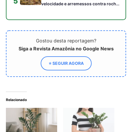
Relacionado
Estes são os 4 piores
Zamioculca: 5 erros
erros de cultivo para sua
imperceptíveis que
zamioculca
impedem sua planta de
crescer saudável
Regue sua zamioculca
desta forma e ela nunca
terá folhas amarelas