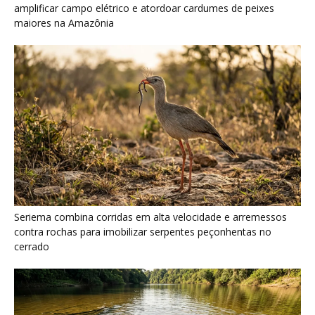
contra rochas para imobilizar serpentes peçonhentas no
cerrado
Ariranha sincroniza caça coletiva com vocalização subaquática
e cerca cardumes em rios rasos da Amazônia