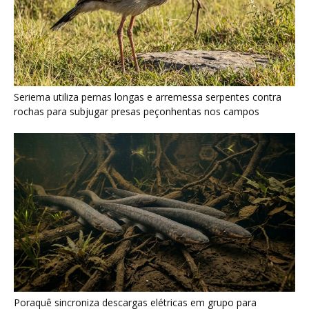
Poraquê sincroniza descargas elétricas em grupo para
amplificar campo elétrico e atordoar cardumes de peixes
maiores na Amazônia
Seriema combina corridas em alta velocidade e arremessos