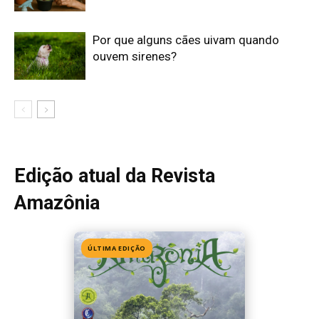
ÚLTIMA EDIÇÃO
Edição 155
· Julho 2026
📖 Ler agora