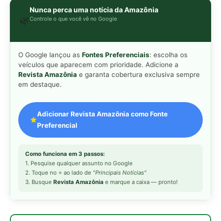
1. Pesquise qualquer assunto no Google
2. Toque no ⭐ ao lado de
"Principais Notícias"
3. Busque
Revista Amazônia
e marque a caixa — pronto!
MAIS LIDAS DA SEMANA
Peixe-lua emerge horizontalmente na
1
superfície oceânica para permitir que
aves marinhas removam ectoparasitas
acumulados em sua pele
Seriema utiliza pernas longas e
2
arremessa serpentes contra rochas
para subjugar presas peçonhentas nos
campos
Poraquê sincroniza descargas
3
elétricas em grupo para amplificar
campo elétrico e atordoar cardumes de
peixes maiores na Amazônia