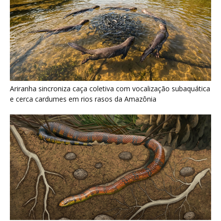
Serpente escavadora brasileira Tametara mirim reescreve a
evolução dos répteis
Últimas noticias
Caninana dispensa emboscada e persegue
presas pela floresta com visão aguda...
6 de agosto de 2026
Economia verde no Pará: 15 negócios
avançam para investir