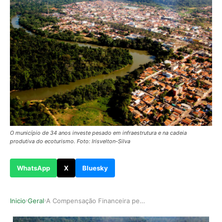
O município de 34 anos investe pesado em infraestrutura e na cadeia
produtiva do ecoturismo. Foto: Irisvelton-Silva
WhatsApp
X
Bluesky
Inicio
Geral
A Compensação Financeira pela Exploração de Rec…
›
›