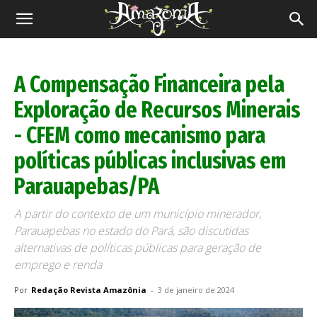
Revista
Amazônia
A Compensação Financeira pela
Exploração de Recursos Minerais
- CFEM como mecanismo para
políticas públicas inclusivas em
Parauapebas/PA
A partir do contexto de um município minerador,
Parauapebas no estado do Pará, são discutidas
alternativas de políticas públicas para geração de
emprego e renda
Por
Redação Revista Amazônia
-
3 de janeiro de 2024