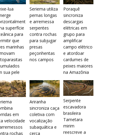
ixe-lua
Seriema utiliza
Poraquê
merge
pernas longas
sincroniza
orizontalment
e arremessa
descargas
na superfície
serpentes
elétricas em
eânica para
contra rochas
grupo para
rmitir que
para subjugar
amplificar
ves marinhas
presas
campo elétrico
emovam
peçonhentas
e atordoar
toparasitas
nos campos
cardumes de
cumulados
peixes maiores
m sua pele
na Amazônia
Serpente
eriema
Ariranha
escavadora
ombina
sincroniza caça
brasileira
rridas em
coletiva com
Tametara
ta velocidade
vocalização
mirim
 arremessos
subaquática e
reescreve a
ntra rochas
cerca