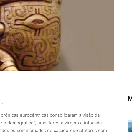
M
A escrita do barro e como a cerâmica marajoara …
as crônicas eurocêntricas consolidaram a visão da
io demográfico”, uma floresta virgem e intocada
ades ou seminômades de caçadores-coletores com