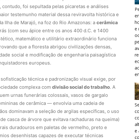
 contudo, foi sepultada pelas picaretas e análises
Pe
aior testemunho material dessa reviravolta histórica e
e
h
da Ilha de Marajó, na foz do Rio Amazonas: a
cerâmica
e 
trás (com seu ápice entre os anos 400 d.C. e 1400
oc
tético, matemático e utilitário extraordinário funciona
pe
ovando que a floresta abrigou civilizações densas,
a
r
dade social e modificação de engenharia paisagística
ec
nquistadores europeus.
a
e
ofisticação técnica e padronização visual exige, por
 sociedade complexa com
divisão social do trabalho
. A
uem urnas funerárias colossais, vasos de gargalo
femininas de cerâmica — envolvia uma cadeia de
S
ãos dominavam a seleção de argilas específicas, o uso
c
co
a de casca de árvore que evitava rachaduras na queima)
al
rais duradouros em paletas de vermelho, preto e
e
ímios desenhistas capazes de executar técnicas
co