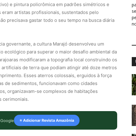
ivo) e pintura policrômica em padrões simétricos e
pa
s
s eram artistas profissionais, sustentados pelo
p
ão precisava gastar todo o seu tempo na busca diária
n
acia governante, a cultura Marajó desenvolveu um
jo ecológico para superar o maior desafio ambiental da
rajoaras modificaram a topografia local construindo os
rtificiais de terra que podiam atingir até doze metros
mprimento. Esses aterros colossais, erguidos à força
das de sedimentos, funcionavam como cidades
sos, organizavam-se complexos de habitações
s cerimoniais.
 Google
⭐ Adicionar Revista Amazônia