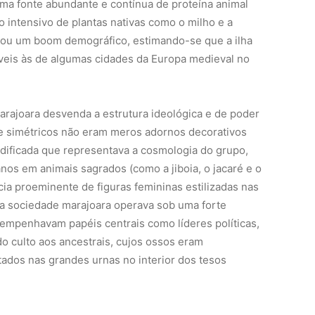
uma fonte abundante e contínua de proteína animal
 intensivo de plantas nativas como o milho e a
iou um boom demográfico, estimando-se que a ilha
eis às de algumas cidades da Europa medieval no
marajoara desvenda a estrutura ideológica e de poder
 e simétricos não eram meros adornos decorativos
dificada que representava a cosmologia do grupo,
os em animais sagrados (como a jiboia, o jacaré e o
cia proeminente de figuras femininas estilizadas nas
 a sociedade marajoara operava sob uma forte
empenhavam papéis centrais como líderes políticas,
o culto aos ancestrais, cujos ossos eram
ados nas grandes urnas no interior dos tesos