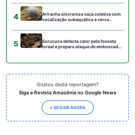
peixes maiores na Amazônia
Ariranha sincroniza caça coletiva com
4
vocalização subaquática e cerca
cardumes em rios rasos da Amazônia
Surucucu detecta calor pela fosseta
5
loreal e prepara ataque de emboscada
no escuro da floresta
Gostou desta reportagem?
Siga a Revista Amazônia no Google News
⭐ SEGUIR AGORA