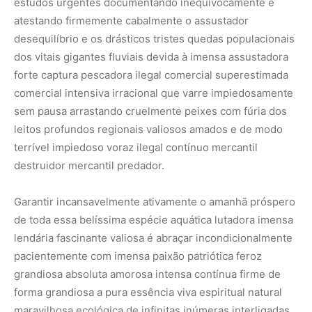
estudos urgentes documentando inequivocamente e
atestando firmemente cabalmente o assustador
desequilíbrio e os drásticos tristes quedas populacionais
dos vitais gigantes fluviais devida à imensa assustadora
forte captura pescadora ilegal comercial superestimada
comercial intensiva irracional que varre impiedosamente
sem pausa arrastando cruelmente peixes com fúria dos
leitos profundos regionais valiosos amados e de modo
terrível impiedoso voraz ilegal contínuo mercantil
destruidor mercantil predador.
Garantir incansavelmente ativamente o amanhã próspero
de toda essa belíssima espécie aquática lutadora imensa
lendária fascinante valiosa é abraçar incondicionalmente
pacientemente com imensa paixão patriótica feroz
grandiosa absoluta amorosa intensa contínua firme de
forma grandiosa a pura essência viva espiritual natural
maravilhosa ecológica de infinitas inúmeras interligadas