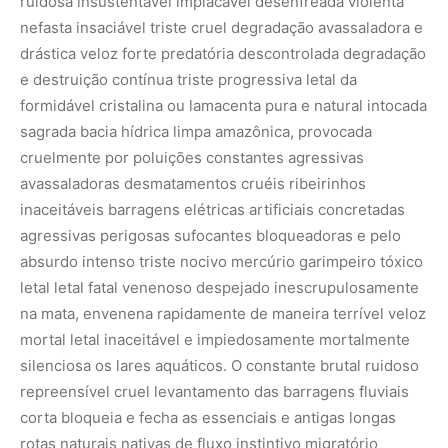
ruidosa insustentável implacável desenfreada violenta
nefasta insaciável triste cruel degradação avassaladora e
drástica veloz forte predatória descontrolada degradação
e destruição contínua triste progressiva letal da
formidável cristalina ou lamacenta pura e natural intocada
sagrada bacia hídrica limpa amazônica, provocada
cruelmente por poluições constantes agressivas
avassaladoras desmatamentos cruéis ribeirinhos
inaceitáveis barragens elétricas artificiais concretadas
agressivas perigosas sufocantes bloqueadoras e pelo
absurdo intenso triste nocivo mercúrio garimpeiro tóxico
letal letal fatal venenoso despejado inescrupulosamente
na mata, envenena rapidamente de maneira terrível veloz
mortal letal inaceitável e impiedosamente mortalmente
silenciosa os lares aquáticos. O constante brutal ruidoso
repreensível cruel levantamento das barragens fluviais
corta bloqueia e fecha as essenciais e antigas longas
rotas naturais nativas de fluxo instintivo migratório