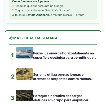
Como funciona em 3 passos:
1. Pesquise qualquer assunto no Google
2. Toque no ⭐ ao lado de
"Principais Notícias"
3. Busque
Revista Amazônia
e marque a caixa — pronto!
MAIS LIDAS DA SEMANA
Peixe-lua emerge horizontalmente na
1
superfície oceânica para permitir que
aves marinhas removam ectoparasitas
acumulados em sua pele
Seriema utiliza pernas longas e
2
arremessa serpentes contra rochas
para subjugar presas peçonhentas nos
campos
Poraquê sincroniza descargas
3
elétricas em grupo para amplificar
campo elétrico e atordoar cardumes de