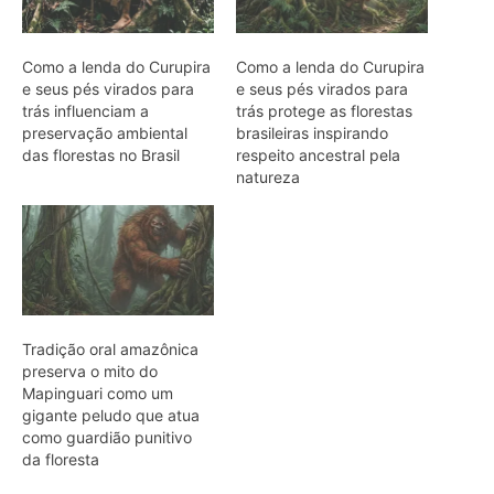
preserva o mito do
Mapinguari como um
gigante peludo que atua
como guardião punitivo
da floresta
ARTIGOS RELACIONADOS
Mais do autor
Jacamim usa vocalização grave que
atravessa o sub-bosque e mantém o
grupo unido durante a busca por
alimento
Peixe-boi-amazônico usa lábios
preênseis para arrancar plantas e troca
dentes durante toda a vida nos rios da
Amazônia