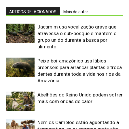
Abelhões do Reino Unido podem sofrer
mais com ondas de calor
Nem os Camelos estão aguentando a
temperatura, calor extremo mata oito
filhotes em apenas um mês
Reservas da Biosfera Freiam
Desmatamento na Amazônia
Ocidental: Estudo
Amazonia Unida: OTCA e RADA tecem
futuro hídrico na maior bacia do mundo