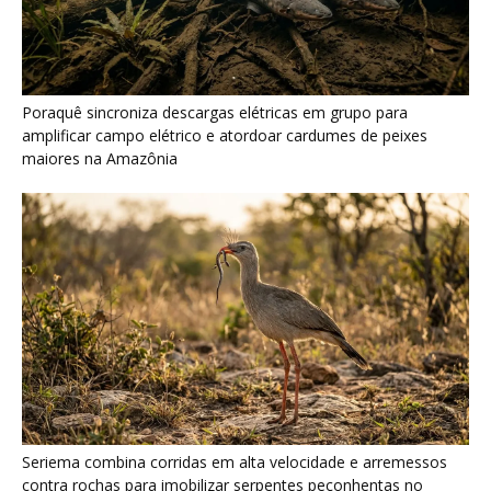
Seriema combina corridas em alta velocidade e arremessos
contra rochas para imobilizar serpentes peçonhentas no
cerrado
Serpente escavadora brasileira Tametara mirim reescreve a
evolução dos répteis