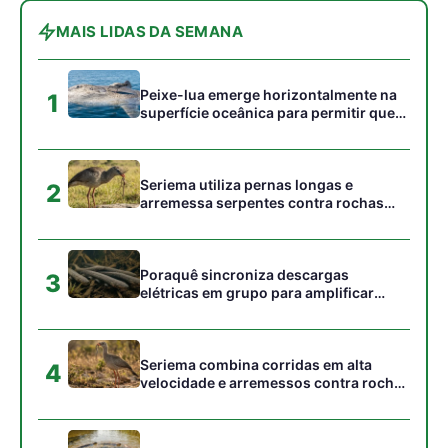
peixes maiores na Amazônia
Seriema combina corridas em alta
4
velocidade e arremessos contra rochas
para imobilizar serpentes peçonhentas
no cerrado
Ariranha sincroniza caça coletiva com
5
vocalização subaquática e cerca
cardumes em rios rasos da Amazônia
Gostou desta reportagem?
Siga a Revista Amazônia no Google News
⭐ SEGUIR AGORA