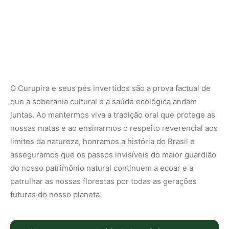
do nosso patrimônio natural continuem a ecoar e a
patrulhar as nossas florestas por todas as gerações
futuras do nosso planeta.
Nunca perca uma notícia da Amazônia
🌿
Controle o que você vê no Google
O Google lançou as
Fontes Preferenciais
: escolha os
veículos que aparecem com prioridade. Adicione a
Revista Amazônia
e garanta cobertura exclusiva sempre
em destaque.
Adicionar Revista Amazônia como Fonte
Preferencial
Como funciona em 3 passos:
1. Pesquise qualquer assunto no Google