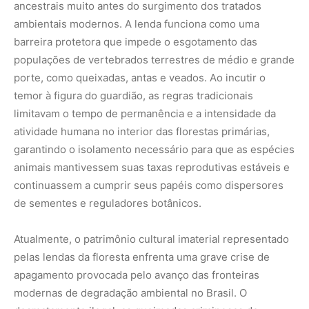
Atualmente, o patrimônio cultural imaterial representado
pelas lendas da floresta enfrenta uma grave crise de
apagamento provocada pelo avanço das fronteiras
modernas de degradação ambiental no Brasil. O
desmatamento ilegal, as queimadas criminosas de
grandes proporções e a substituição da floresta nativa
por monoculturas agrícolas limpas não apenas destroem
fisicamente o habitat da fauna, mas destroem também os
cenários geográficos onde nascem as histórias
tradicionais. Com a desestruturação dos territórios
indígenas e o êxodo das populações ribeirinhas para as
periferias urbanas, o hábito de transmitir os saberes
ancestrais ao redor do fogo perde espaço, ameaçando
converter o Curupira em um mero personagem de
entretenimento comercial esvaziado de sua força
ecológica original.