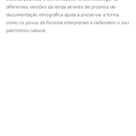
O Curupira e seus pés invertidos são a prova factual de
que a soberania cultural e a saúde ecológica andam
juntas. Ao mantermos viva a tradição oral que protege as
nossas matas e ao ensinarmos o respeito reverencial aos
limites da natureza, honramos a história do Brasil e
asseguramos que os passos invisíveis do maior guardião