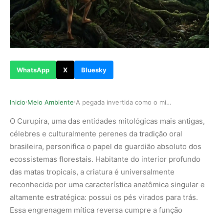
WhatsApp
X
Bluesky
Inicio
Meio Ambiente
A pegada invertida como o mito do Curupira util…
›
›
O Curupira, uma das entidades mitológicas mais antigas,
célebres e culturalmente perenes da tradição oral
brasileira, personifica o papel de guardião absoluto dos
ecossistemas florestais. Habitante do interior profundo
das matas tropicais, a criatura é universalmente
reconhecida por uma característica anatômica singular e
altamente estratégica: possui os pés virados para trás.
Essa engrenagem mítica reversa cumpre a função