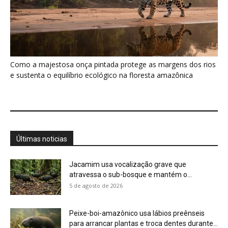
atravessa o sub-bosque e mantém o...
5 de agosto de 2026
Peixe-boi-amazônico usa lábios preênseis
para arrancar plantas e troca dentes durante...
5 de agosto de 2026
A Amazônia protege animais, mas também
sustenta uma fonte de alimento...
4 de agosto de 2026
Você pode olhar para uma floresta e não
perceber que ela...
4 de agosto de 2026
Eu aprendi que uma planta pode ter um
calendário, um limite...
4 de agosto de 2026