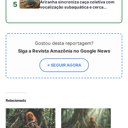
Relacionado
Como a lenda do Curupira
Como a lenda do Curupira
e seus pés virados para
e seus pés virados para
trás influenciam a
trás protege as florestas
preservação ambiental
brasileiras inspirando
das florestas no Brasil
respeito ancestral pela
natureza
Tradição oral amazônica