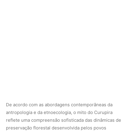
De acordo com as abordagens contemporâneas da
antropologia e da etnoecologia, o mito do Curupira
reflete uma compreensão sofisticada das dinâmicas de
preservação florestal desenvolvida pelos povos
ancestrais muito antes do surgimento dos tratados
ambientais modernos. A lenda funciona como uma
barreira protetora que impede o esgotamento das
populações de vertebrados terrestres de médio e grande
porte, como queixadas, antas e veados. Ao incutir o
temor à figura do guardião, as regras tradicionais
limitavam o tempo de permanência e a intensidade da
atividade humana no interior das florestas primárias,
garantindo o isolamento necessário para que as espécies
animais mantivessem suas taxas reprodutivas estáveis e
continuassem a cumprir seus papéis como dispersores
de sementes e reguladores botânicos.