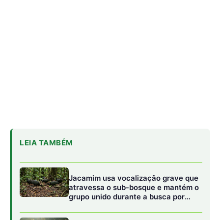
Jacamim usa vocalização grave que
atravessa o sub-bosque e mantém o
grupo unido durante a busca por
alimento
Peixe-boi-amazônico usa lábios
preênseis para arrancar plantas e
troca dentes durante toda a vida nos
rios da Amazônia
Abelhões do Reino Unido podem
sofrer mais com ondas de calor
O LABIRINTO VERDE:
SE O INVASOR
TENTA ANTECIPAR O TRUQUE E
CAMINHAR NA DIREÇÃO CONTRÁRIA