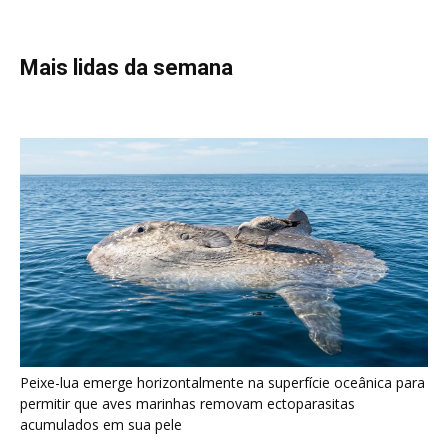
Peixe-lua emerge horizontalmente na superfície oceânica para
permitir que aves marinhas removam ectoparasitas
acumulados em sua pele
Seriema utiliza pernas longas e arremessa serpentes contra
rochas para subjugar presas peçonhentas nos campos