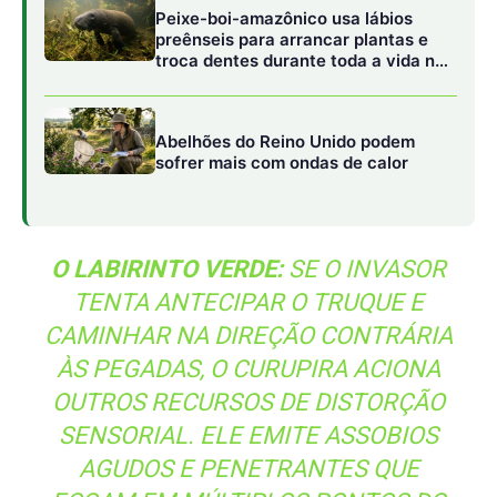
ÀS PEGADAS, O CURUPIRA ACIONA
OUTROS RECURSOS DE DISTORÇÃO
SENSORIAL. ELE EMITE ASSOBIOS
AGUDOS E PENETRANTES QUE
ECOAM EM MÚLTIPLOS PONTOS DO
DOSSEL, IMITA O CHORO DE ANIMAIS
FERIDOS E BATE NOS TRONCOS DAS
ÁRVORES, QUEBRANDO O SENSO DE
ORIENTAÇÃO DO HUMANO ATÉ QUE
ESTE SE PERCA
IRREMEDIAVELMENTE NO LABIRINTO
VERDE.
A atuação do Curupira nas teias ecológicas míticas é
guiada por um princípio de justiça distributiva e respeito