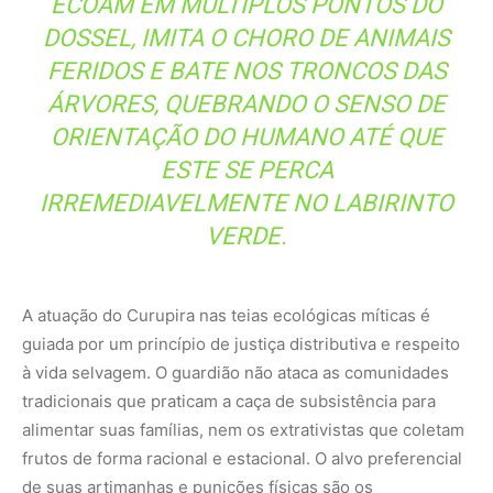
à vida selvagem. O guardião não ataca as comunidades
tradicionais que praticam a caça de subsistência para
alimentar suas famílias, nem os extrativistas que coletam
frutos de forma racional e estacional. O alvo preferencial
de suas artimanhas e punições físicas são os
transgressores ambientais: caçadores que abatem
animais por esporte, matam fêmeas prenhas, destroem
filhotes em ninhos ou que quebram o silêncio da mata
com armas de fogo excessivas durante a piracema ou o
período de reprodução das espécies, além de
extrativistas que derrubam árvores sagradas ou antigas
sem necessidade. Ao encurralar esses infratores na
escuridão, o Curupira provoca o esquecimento de suas
rotas de volta, induz surtos de loucura temporária e
inutiliza suas ferramentas de destruição, restabelecendo
a soberania biológica da floresta.