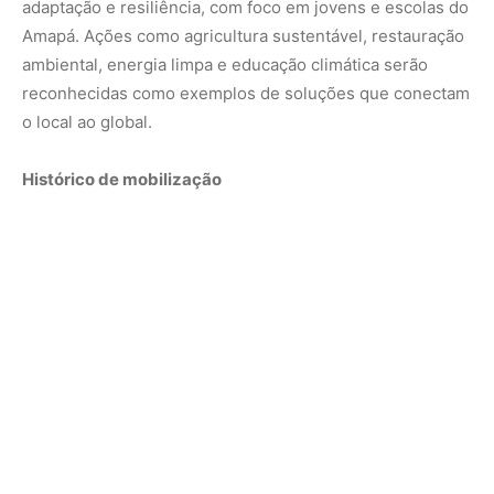
O encontro de Macapá integra uma trajetória iniciada em
2022, em Barcarena (PA), e continuada em Porto Velho
(RO) e Boa Vista (RR). Nessas edições, os debates
giraram em torno de justiça climática, inovação urbana e