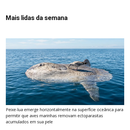
Peixe-lua emerge horizontalmente na superfície oceânica para
permitir que aves marinhas removam ectoparasitas
acumulados em sua pele
Seriema utiliza pernas longas e arremessa serpentes contra
rochas para subjugar presas peçonhentas nos campos