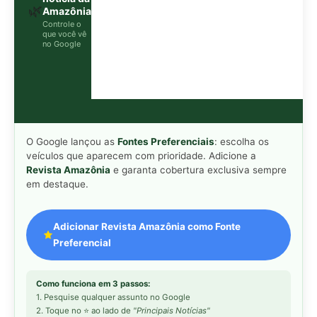
Preferencial
Como funciona em 3 passos:
1. Pesquise qualquer assunto no Google
2. Toque no ⭐ ao lado de
"Principais Notícias"
3. Busque
Revista Amazônia
e marque a caixa — pronto!
MAIS LIDAS DA SEMANA
Peixe-lua emerge horizontalmente na
1
superfície oceânica para permitir que
aves marinhas removam ectoparasitas
acumulados em sua pele
Seriema utiliza pernas longas e
2
arremessa serpentes contra rochas
para subjugar presas peçonhentas nos
campos