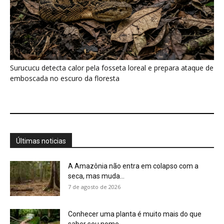
A Amazônia não entra em colapso com a
seca, mas muda...
7 de agosto de 2026
Conhecer uma planta é muito mais do que
saber seu nome,...
7 de agosto de 2026
Minerais críticos ganham Investor Day na
EXPOSIBRAM 2026
7 de agosto de 2026
Filhotes de tartaruga-da-amazônia vocalizam
dentro do ovo e sincronizam a saída...
7 de agosto de 2026
Eu acompanhei uma refeição Huni Kuin e
descobri que cada ingrediente...
7 de agosto de 2026