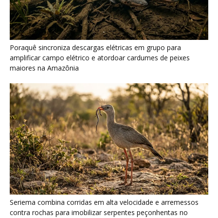
Seriema combina corridas em alta velocidade e arremessos
contra rochas para imobilizar serpentes peçonhentas no
cerrado
Ariranha sincroniza caça coletiva com vocalização subaquática
e cerca cardumes em rios rasos da Amazônia