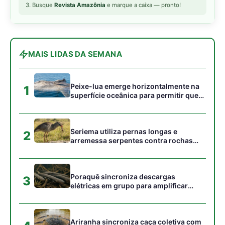
Poraquê sincroniza descargas
3
elétricas em grupo para amplificar
campo elétrico e atordoar cardumes de
peixes maiores na Amazônia
Ariranha sincroniza caça coletiva com
4
vocalização subaquática e cerca
cardumes em rios rasos da Amazônia
Surucucu detecta calor pela fosseta
5
loreal e prepara ataque de emboscada
no escuro da floresta
Gostou desta reportagem?
Siga a Revista Amazônia no Google News
⭐ SEGUIR AGORA