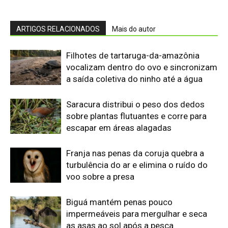
voo sobre a presa
Biguá mantém penas pouco
impermeáveis para mergulhar e seca
as asas ao sol após a pesca
Osso hioide do pica-pau contorna o
crânio e amortece impactos repetidos
durante a batida no tronco
Papagaio come argila em barreiro
coletivo para ajudar a neutralizar
compostos tóxicos de sementes na
floresta