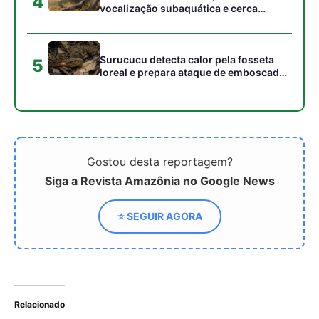
Relacionado
Gestores da Amazônia
Juventude em ação: como
reforçam aliança por
os Town Hall COPs estão
cidades sustentáveis em
transformando o clima de
Macapá
baixo para cima