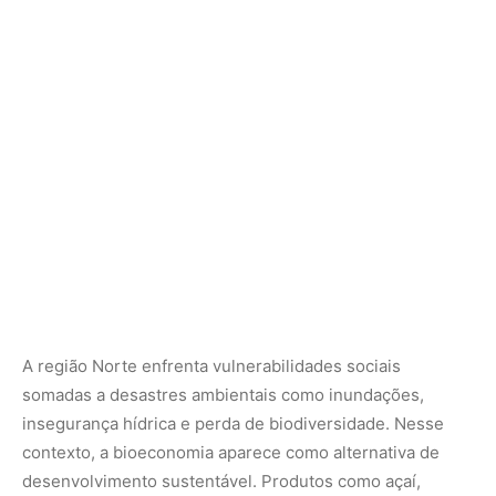
A região Norte enfrenta vulnerabilidades sociais
somadas a desastres ambientais como inundações,
insegurança hídrica e perda de biodiversidade. Nesse
contexto, a bioeconomia aparece como alternativa de
desenvolvimento sustentável. Produtos como açaí,
castanha, cacau nativo e óleos essenciais podem
estruturar cadeias de valor capazes de reduzir a pegada
de carbono e gerar inovação baseada na
sociobiodiversidade. O Banco Mundial estima que a
manutenção da floresta em pé, combinada a
investimentos em bioeconomia, pode gerar até US$ 317
bilhões anuais — sete vezes mais que modelos baseados
na degradação.
Troca de experiências e mutirão climático
Durante três dias, o encontro reunirá representantes de
governos locais e subnacionais, sociedade civil, setor