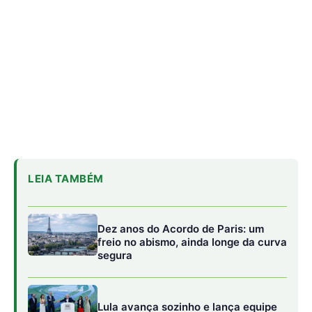
Dez anos do Acordo de Paris: um
freio no abismo, ainda longe da curva
segura
Lula avança sozinho e lança equipe
para detalhar transição energética
Lindsay Levin diz que Brasil conduziu
COP30 com habilidade em cenário
tenso
Preparação para a COP30
Segundo especialistas, a realização da COP30 no Brasil é
uma oportunidade estratégica para os países do Sul
Global, que podem ganhar mais visibilidade internacional