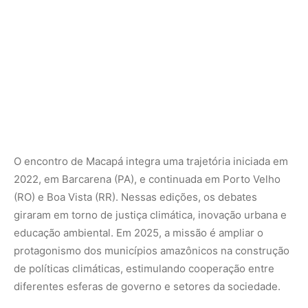
educação ambiental. Em 2025, a missão é ampliar o
protagonismo dos municípios amazônicos na construção
de políticas climáticas, estimulando cooperação entre
diferentes esferas de governo e setores da sociedade.
Rumo à COP30
Com o 4º Encontro Amazônico, o ICLEI reforça a ideia de
que a Amazônia não é apenas um bioma, mas também um
espaço urbano em transformação, que precisa estar no
centro da transição ecológica global. O evento coloca os
governos locais como atores-chave da COP30 e marca a
preparação de um legado que vai além da conferência:
um futuro resiliente e sustentável para a região
amazônica e para o planeta.