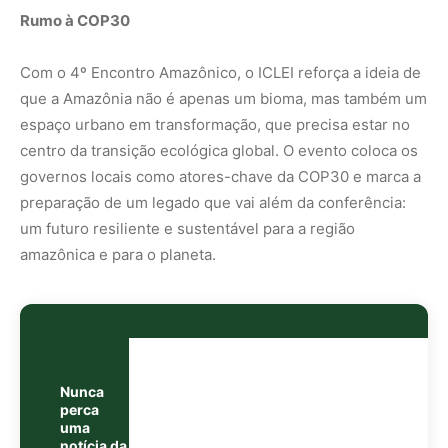
Nunca
perca
uma
notícia da
🌿
Amazônia
Controle o
que você vê
no Google
O Google lançou as
Fontes Preferenciais
: escolha os
veículos que aparecem com prioridade. Adicione a
Revista Amazônia
e garanta cobertura exclusiva sempre
em destaque.
Adicionar Revista Amazônia como Fonte