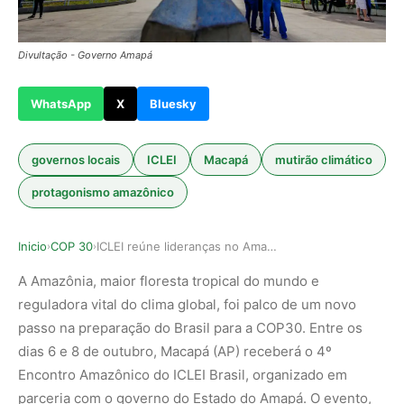
Divultação - Governo Amapá
WhatsApp
X
Bluesky
governos locais
ICLEI
Macapá
mutirão climático
protagonismo amazônico
Inicio
COP 30
ICLEI reúne lideranças no Amapá para preparar p…
›
›
A Amazônia, maior floresta tropical do mundo e
reguladora vital do clima global, foi palco de um novo
passo na preparação do Brasil para a COP30. Entre os
dias 6 e 8 de outubro, Macapá (AP) receberá o 4º
Encontro Amazônico do ICLEI Brasil, organizado em
parceria com o governo do Estado do Amapá. O evento,