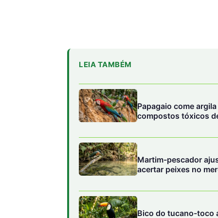
Papagaio come argila 
compostos tóxicos de
Martim-pescador ajust
acertar peixes no me
Bico do tucano-toco a
circulação sanguínea
O desenho e implementação dos BioHubs são
Originalmente, uma consultoria especializada