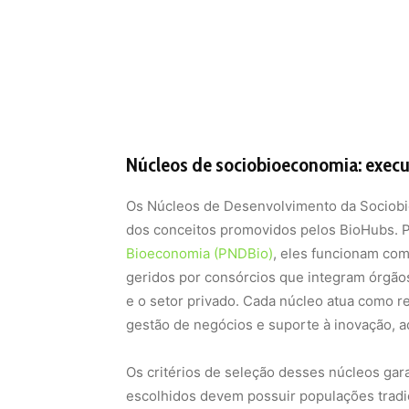
Núcleos de sociobioeconomia: execuç
Os Núcleos de Desenvolvimento da Sociobio
dos conceitos promovidos pelos BioHubs. 
Bioeconomia (PNDBio)
, eles funcionam com
geridos por consórcios que integram órgãos
e o setor privado. Cada núcleo atua como re
gestão de negócios e suporte à inovação, a
Os critérios de seleção desses núcleos gar
escolhidos devem possuir populações tradic
sociobiodiversidade, presença de áreas de 
Científicas, Tecnológicas e de Inovação (I
soluções de conhecimento e negócio se ar
regionalização, escalabilidade e sustentabi
Integração entre políticas públicas,