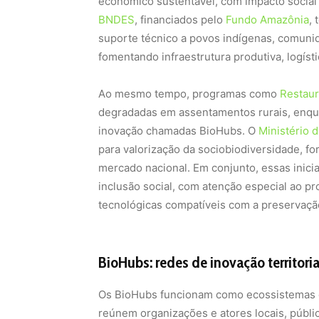
econômico sustentável, com impacto social e 
BNDES
, financiados pelo
Fundo Amazônia
,
suporte técnico a povos indígenas, comunida
fomentando infraestrutura produtiva, logísti
Ao mesmo tempo, programas como
Restau
degradadas em assentamentos rurais, enq
inovação chamadas BioHubs. O
Ministério d
para valorização da sociobiodiversidade, f
mercado nacional. Em conjunto, essas inici
inclusão social, com atenção especial ao p
tecnológicas compatíveis com a preservação
BioHubs: redes de inovação territori
Os BioHubs funcionam como ecossistemas d
reúnem organizações e atores locais, públi