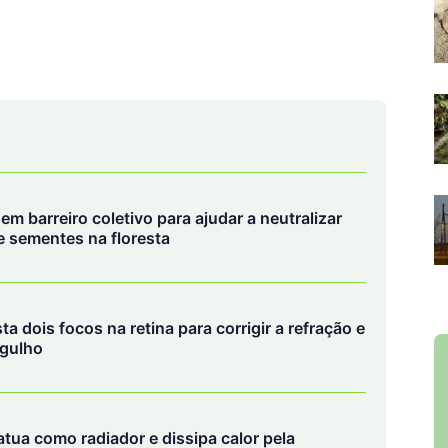
em barreiro coletivo para ajudar a neutralizar
 sementes na floresta
a dois focos na retina para corrigir a refração e
rgulho
tua como radiador e dissipa calor pela
 sem gastar água
 orientados por critérios técnicos rigorosos.
 tinha o objetivo de identificar quatro territórios