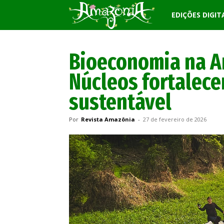
Revista
EDIÇÕES DIGIT
Amazônia
Bioeconomia na A
Núcleos fortalec
sustentável
Por
Revista Amazônia
-
27 de fevereiro de 2026