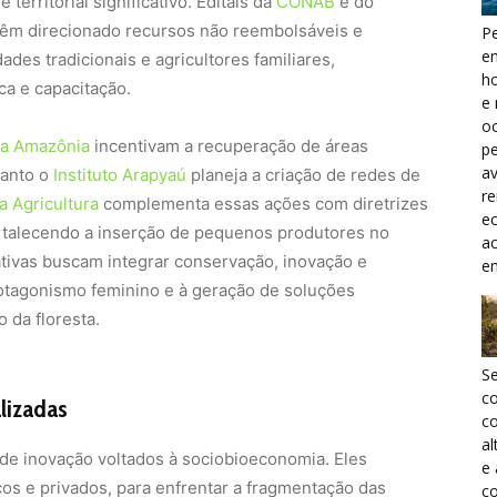
territorial significativo. Editais da
CONAB
e do
 têm direcionado recursos não reembolsáveis e
Pe
e
des tradicionais e agricultores familiares,
h
ca e capacitação.
e 
oc
ra Amazônia
incentivam a recuperação de áreas
pe
a
uanto o
Instituto Arapyaú
planeja a criação de redes de
r
a Agricultura
complementa essas ações com diretrizes
ec
ortalecendo a inserção de pequenos produtores no
a
ativas buscam integrar conservação, inovação e
e
rotagonismo feminino e à geração de soluções
 da floresta.
S
c
alizadas
co
al
e inovação voltados à sociobioeconomia. Eles
e
cos e privados, para enfrentar a fragmentação das
co