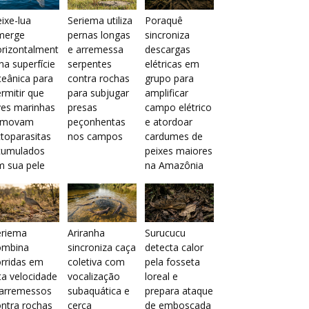
ixe-lua
Seriema utiliza
Poraquê
merge
pernas longas
sincroniza
orizontalment
e arremessa
descargas
na superfície
serpentes
elétricas em
eânica para
contra rochas
grupo para
rmitir que
para subjugar
amplificar
ves marinhas
presas
campo elétrico
emovam
peçonhentas
e atordoar
toparasitas
nos campos
cardumes de
cumulados
peixes maiores
m sua pele
na Amazônia
eriema
Ariranha
Surucucu
ombina
sincroniza caça
detecta calor
rridas em
coletiva com
pela fosseta
ta velocidade
vocalização
loreal e
 arremessos
subaquática e
prepara ataque
ntra rochas
cerca
de emboscada