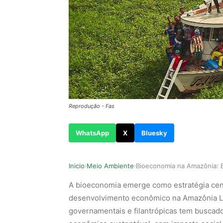
Reprodução - Fas
WhatsApp
X
Bluesky
Inicio
Meio Ambiente
›
›
A bioeconomia emerge como estratégia cent
desenvolvimento econômico na Amazônia Leg
governamentais e filantrópicas tem buscado 