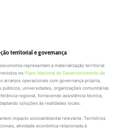
ão territorial e governança
economia representam a materialização territorial
Previstos no
Plano Nacional de Desenvolvimento da
o arranjos operacionais com governança própria,
 públicos, universidades, organizações comunitárias
ferência regional, fornecendo assistência técnica,
daptando soluções às realidades locais.
antem impacto socioambiental relevante. Territórios
ionais, atividade econômica relacionada à
conservação ambiental e infraestrutura de Instituições
CTs). A integração com os BioHubs garante que as
ticulem com a governança local, promovendo
lidade das cadeias produtivas.
 financiamento e inovação