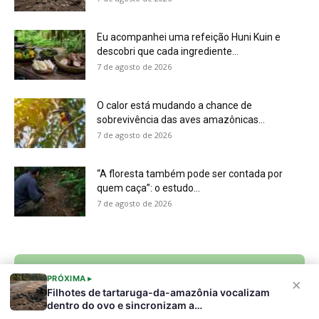
Sobre a Revista Amazônia
Contato
Política de Privacidade, LGPD e RGPD
Termos de Serviço
PRÓXIMA ▸
×
Últimas Notícias
🌎 Español
Filhotes de tartaruga-da-amazônia vocalizam
dentro do ovo e sincronizam a…
©