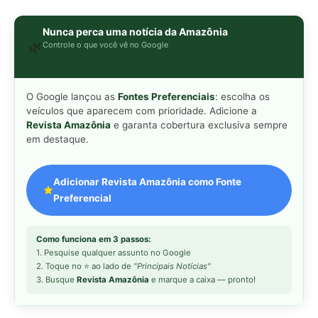
Como funciona em 3 passos:
1. Pesquise qualquer assunto no Google
2. Toque no ⭐ ao lado de
"Principais Notícias"
3. Busque
Revista Amazônia
e marque a caixa — pronto!
MAIS LIDAS DA SEMANA
Peixe-lua emerge horizontalmente na
1
superfície oceânica para permitir que
aves marinhas removam ectoparasitas
acumulados em sua pele
Seriema utiliza pernas longas e
2
arremessa serpentes contra rochas
para subjugar presas peçonhentas nos
campos
Poraquê sincroniza descargas
3
elétricas em grupo para amplificar
campo elétrico e atordoar cardumes de