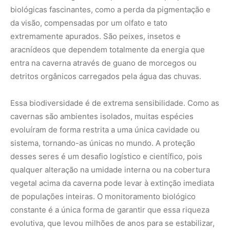
qualquer alteração na umidade interna ou na cobertura
vegetal acima da caverna pode levar à extinção imediata
de populações inteiras. O monitoramento biológico
constante é a única forma de garantir que essa riqueza
evolutiva, que levou milhões de anos para se estabilizar,
não se perca em poucas décadas.
O valor arqueológico e a presença humana
antiga
As cavernas da Amazônia não guardam apenas segredos
naturais; elas são também guardiãs da história humana
no continente. Pinturas rupestres e fragmentos de
cerâmica encontrados em abrigos sob rocha indicam que
os primeiros grupos de caçadores-coletores utilizavam
esses espaços há mais de 10 mil anos. Esses sítios
arqueológicos revelam que a relação entre o homem e a
floresta é muito mais antiga e complexa do que se