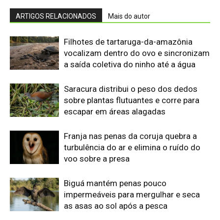
Biguá mantém penas pouco
impermeáveis para mergulhar e seca
as asas ao sol após a pesca
Osso hioide do pica-pau contorna o
crânio e amortece impactos repetidos
durante a batida no tronco
Papagaio come argila em barreiro
coletivo para ajudar a neutralizar
compostos tóxicos de sementes na
floresta