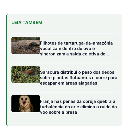
Franja nas penas da coruja quebra a
turbulência do ar e elimina o ruído do
voo sobre a presa
Fósseis e vestígios de uma megafauna
esquecida
Um dos aspectos mais surpreendentes das cavernas
amazônicas é o seu papel como sítios paleontológicos de
valor inestimável. A química específica do ambiente
subterrâneo, muitas vezes saturada de minerais,
favorece a preservação de restos esqueléticos que
desapareceriam rapidamente no solo ácido e úmido da
floresta externa. Estudos indicam a presença de fósseis
de animais da megafauna pleistocênica nessas
cavidades, incluindo preguiças-gigantes e tatus de