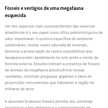
proporções monumentais que habitaram a região há
milhares de anos.
A descoberta desses fósseis permite aos cientistas
reconstruir a teia alimentar e o comportamento de
espécies extintas. As cavernas serviam tanto como
abrigos naturais para esses animais quanto como
armadilhas naturais, onde indivíduos caíam e acabavam
por ser preservados pelos sedimentos. A análise do DNA
antigo recuperado desses vestígios está ajudando a
mapear as rotas de migração da fauna pré-histórica entre
as Américas, consolidando a Serra dos Carajás como um
ponto nevrálgico para a paleontologia mundial.