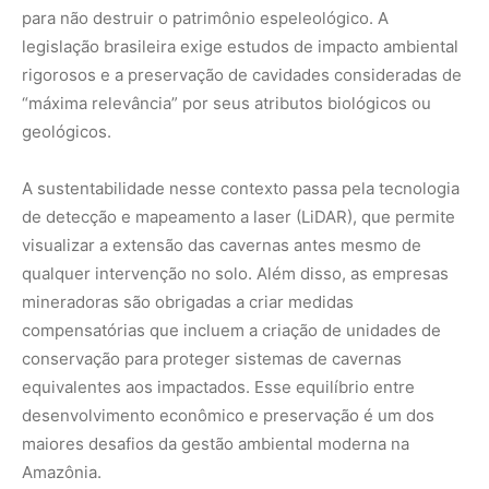
conservação para proteger sistemas de cavernas
equivalentes aos impactados. Esse equilíbrio entre
desenvolvimento econômico e preservação é um dos
maiores desafios da gestão ambiental moderna na
Amazônia.
O papel das cavernas no ciclo hidrológico
Muitas pessoas não percebem, mas as cavernas
funcionam como importantes componentes do sistema
hidrológico regional. Elas atuam como dutos naturais que
recarregam os aquíferos profundos e filtram a água que
flui para os rios da superfície. A preservação da
integridade física das cavernas garante que as nascentes
que sustentam a biodiversidade local continuem ativas
mesmo durante os períodos de seca.