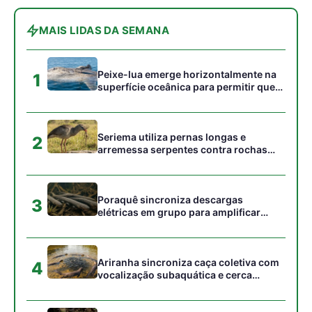
peixes maiores na Amazônia
Ariranha sincroniza caça coletiva com
4
vocalização subaquática e cerca
cardumes em rios rasos da Amazônia
Surucucu detecta calor pela fosseta
5
loreal e prepara ataque de emboscada
no escuro da floresta
Gostou desta reportagem?
Siga a Revista Amazônia no Google News
⭐ SEGUIR AGORA