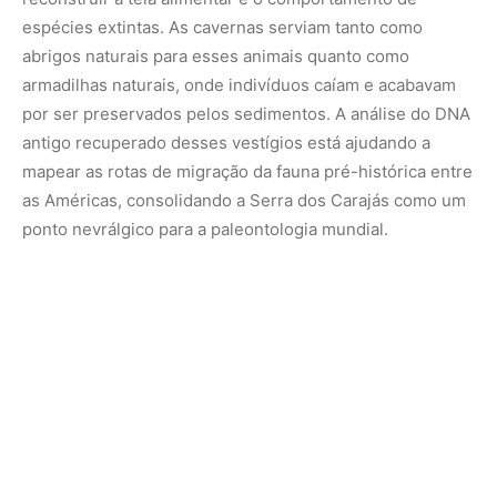
Biodiversidade subterrânea e espécies
troglóbias