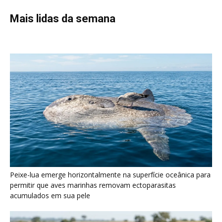
Peixe-lua emerge horizontalmente na superfície oceânica para
permitir que aves marinhas removam ectoparasitas
acumulados em sua pele
Seriema utiliza pernas longas e arremessa serpentes contra
rochas para subjugar presas peçonhentas nos campos