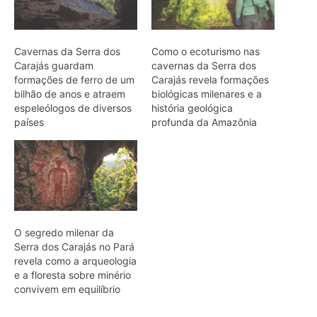
O segredo milenar da
Serra dos Carajás no Pará
revela como a arqueologia
e a floresta sobre minério
convivem em equilíbrio
ARTIGOS RELACIONADOS
Mais do autor
Filhotes de tartaruga-da-amazônia
vocalizam dentro do ovo e sincronizam
a saída coletiva do ninho até a água
Saracura distribui o peso dos dedos
sobre plantas flutuantes e corre para
escapar em áreas alagadas
Franja nas penas da coruja quebra a
turbulência do ar e elimina o ruído do
voo sobre a presa