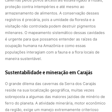
O grande dilema das cavernas da Serra dos Carajás
reside na sua localização geográfica, muitas vezes
sobreposta a algumas das maiores jazidas de minério de
ferro do planeta. A atividade minerária, motor econômico
da região, exige um manejo extremamente criterioso
para não destruir o patrimônio espeleológico. A
legislação brasileira exige estudos de impacto ambiental
rigorosos e a preservação de cavidades consideradas de
“máxima relevância” por seus atributos biológicos ou
geológicos.
A sustentabilidade nesse contexto passa pela tecnologia
de detecção e mapeamento a laser (LiDAR), que permite
visualizar a extensão das cavernas antes mesmo de
qualquer intervenção no solo. Além disso, as empresas
mineradoras são obrigadas a criar medidas
compensatórias que incluem a criação de unidades de