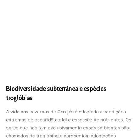
A vida nas cavernas de Carajás é adaptada a condições
extremas de escuridão total e escassez de nutrientes. Os
seres que habitam exclusivamente esses ambientes são
chamados de troglóbios e apresentam adaptações
biológicas fascinantes, como a perda da pigmentação e
da visão, compensadas por um olfato e tato
extremamente apurados. São peixes, insetos e
aracnídeos que dependem totalmente da energia que
entra na caverna através de guano de morcegos ou
detritos orgânicos carregados pela água das chuvas.
Essa biodiversidade é de extrema sensibilidade. Como as
cavernas são ambientes isolados, muitas espécies
evoluíram de forma restrita a uma única cavidade ou
sistema, tornando-as únicas no mundo. A proteção
desses seres é um desafio logístico e científico, pois