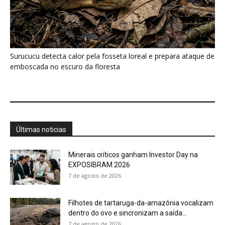
7 de agosto de 2026
Filhotes de tartaruga-da-amazônia vocalizam
dentro do ovo e sincronizam a saída...
7 de agosto de 2026
Eu acompanhei uma refeição Huni Kuin e
descobri que cada ingrediente...
7 de agosto de 2026
O calor está mudando a chance de
sobrevivência das aves amazônicas...
7 de agosto de 2026
“A floresta também pode ser contada por
quem caça”: o estudo...
7 de agosto de 2026