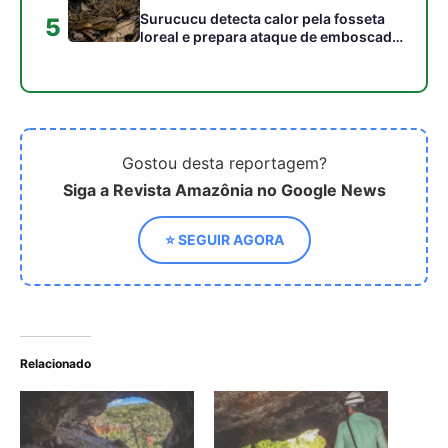
Relacionado
Cavernas da Serra dos
Como o ecoturismo nas
Carajás guardam
cavernas da Serra dos
formações de ferro de um
Carajás revela formações
bilhão de anos e atraem
biológicas milenares e a
espeleólogos de diversos
história geológica
países
profunda da Amazônia