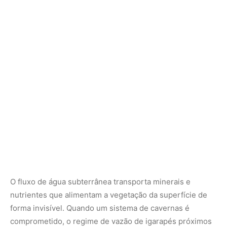
O fluxo de água subterrânea transporta minerais e
nutrientes que alimentam a vegetação da superfície de
forma invisível. Quando um sistema de cavernas é
comprometido, o regime de vazão de igarapés próximos
pode ser alterado, prejudicando comunidades ribeirinhas
e a fauna aquática. Proteger as cavernas é, portanto, uma
estratégia de segurança hídrica para toda a região
sudeste do Pará, reforçando a interconexão entre o
mundo subterrâneo e a exuberância da floresta tropical.
O futuro da espeleologia na Amazônia
Ainda há milhares de cavernas a serem descobertas e
mapeadas na Amazônia. A cada expedição científica,
novas galerias são reveladas, trazendo consigo a
promessa de novas espécies e dados inéditos sobre o
passado da Terra. A espeleologia amazônica é uma