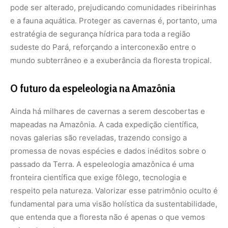
fronteira científica que exige fôlego, tecnologia e
respeito pela natureza. Valorizar esse patrimônio oculto é
fundamental para uma visão holística da sustentabilidade,
que entenda que a floresta não é apenas o que vemos
acima do solo.
Conhecer as profundezas de Carajás nos ensina sobre a
fragilidade e a resiliência da vida. Cada estalactite que
leva séculos para crescer um centímetro é um
testemunho da paciência da natureza. Como sociedade,
temos o dever de garantir que esses templos naturais
permaneçam intactos para as futuras gerações, servindo
como laboratórios para a ciência e monumentos da
história geológica brasileira.
Ao planejar sua viagem ou estudo sobre a região, apoie o
turismo científico responsável e a proteção das