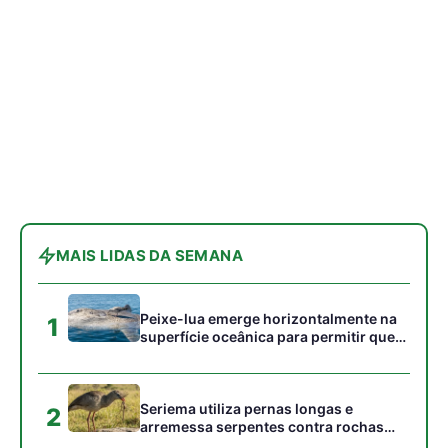
MAIS LIDAS DA SEMANA
Peixe-lua emerge horizontalmente na
1
superfície oceânica para permitir que
aves marinhas removam ectoparasitas
acumulados em sua pele
Seriema utiliza pernas longas e
2
arremessa serpentes contra rochas
para subjugar presas peçonhentas nos