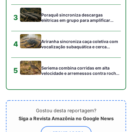
campos
Poraquê sincroniza descargas
3
elétricas em grupo para amplificar
campo elétrico e atordoar cardumes de
peixes maiores na Amazônia
Ariranha sincroniza caça coletiva com
4
vocalização subaquática e cerca
cardumes em rios rasos da Amazônia
Seriema combina corridas em alta
5
velocidade e arremessos contra rochas
para imobilizar serpentes peçonhentas
no cerrado
Gostou desta reportagem?
Siga a Revista Amazônia no Google News