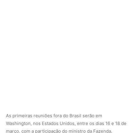
As primeiras reuniões fora do Brasil serão em
Washington, nos Estados Unidos, entre os dias 16 e 18 de
março, com a participação do ministro da Fazenda,
Fernando Haddad, além de técnicos da pasta e do Banco
Central.
Para conhecer o calendário detalhado das atividades do
G20, acesse a
página oficial g20.org
.
Haverá oito encontros em cidades de outros países:
Atlanta, Washington e Nova York, nos Estados Unidos,
Genebra (Suíça) e Bruxelas (Bélgica) entre março e
outubro de 2024.
A Cúpula de Chefes de Estado e de Governo do G20 é