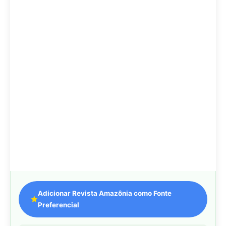
Adicionar Revista Amazônia como Fonte
Preferencial
Como funciona em 3 passos:
1. Pesquise qualquer assunto no Google
2. Toque no ⭐ ao lado de
"Principais Notícias"
3. Busque
Revista Amazônia
e marque a caixa — pronto!
MAIS LIDAS DA SEMANA
Peixe-lua emerge horizontalmente na
1
superfície oceânica para permitir que
aves marinhas removam ectoparasitas
acumulados em sua pele
Seriema utiliza pernas longas e