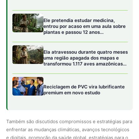
Também são discutidos compromissos e estratégias para
enfrentar as mudanças climáticas, avanços tecnológicos
e digitais, promoção da saúde global, estratégias para o
desenvolvimento sustentável na agricultura, transição
para fontes de energia sustentáveis, iniciativas para
promover o emprego, combate à fome e à pobreza, entre
outros.
Encontros Realizados
Em dezembro de 2023, o destaque foi para as reuniões
das maiores economias do mundo, entre os dias 11 e 15
de dezembro, em Brasília (DF), no Palácio Itamaraty. Já
no dia 13, aconteceu o encontro inédito da Trilha de