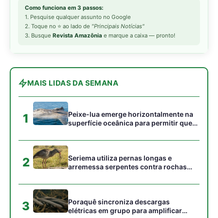
2
arremessa serpentes contra rochas
para subjugar presas peçonhentas nos
campos
Poraquê sincroniza descargas
3
elétricas em grupo para amplificar
campo elétrico e atordoar cardumes de
peixes maiores na Amazônia
Ariranha sincroniza caça coletiva com
4
vocalização subaquática e cerca
cardumes em rios rasos da Amazônia
Seriema combina corridas em alta
5
velocidade e arremessos contra rochas
para imobilizar serpentes peçonhentas
no cerrado
Gostou desta reportagem?
Siga a Revista Amazônia no Google News