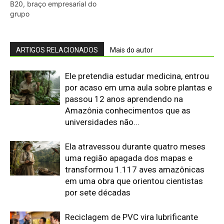
transformou 1.117 aves amazônicas
em uma obra que orientou cientistas
por sete décadas
Reciclagem de PVC vira lubrificante
premium em novo estudo
Mosca-da-bicheira: o que a ciência
ensina sobre seu retorno
Fertilizante inteligente da USP pode
regenerar solos degradados
MPF processa Banco do Brasil por
crédito em terra indígena