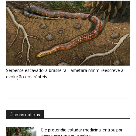
Últimas noticias
Ele pretendia estudar medicina, entrou por
acaso em uma aula sobre...
6 de agosto de 2026
Ela atravessou durante quatro meses uma
região apagada dos mapas e...
6 de agosto de 2026
Genoma completo do mandarim revela genes
ocultos da fala
6 de agosto de 2026
Eu pensava que beija-flores viviam apenas de
néctar, mas descobri o...
6 de agosto de 2026