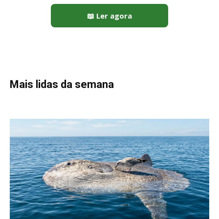
Peixe-lua emerge horizontalmente na superfície oceânica para
permitir que aves marinhas removam ectoparasitas
acumulados em sua pele