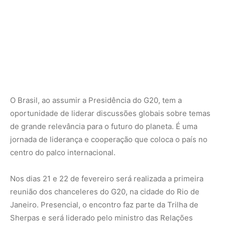
Nos dias 21 e 22 de fevereiro será realizada a primeira
reunião dos chanceleres do G20, na cidade do Rio de
Janeiro. Presencial, o encontro faz parte da Trilha de
Sherpas e será liderado pelo ministro das Relações
Exteriores, Mauro Vieira.
Também presenciais, ocorrerão em São Paulo (SP), entre
os dias 26 e 29 de fevereiro, reuniões com
representantes do Ministério da Fazenda (MF) e do
Banco Central do Brasil (BCB).
Ao longo do mês de março, Brasília (DF) sediará
encontros entre técnicos do MF e do BCB sobre
Economia Global e Parceria Global para Inclusão
Financeira. As conferências on-line continuarão
acontecendo, abordando diversos assuntos.