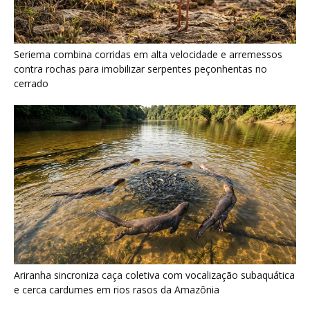
Ariranha sincroniza caça coletiva com vocalização subaquática
e cerca cardumes em rios rasos da Amazônia
Serpente escavadora brasileira Tametara mirim reescreve a
evolução dos répteis