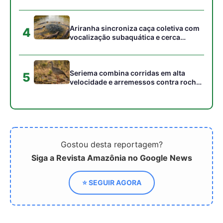
⭐ SEGUIR AGORA
Relacionado
Brasil: Um Ano de
Brasil na Presidência do
Liderança no G20
G20: Uma Jornada de
Empoderamento e
Desenvolvimento