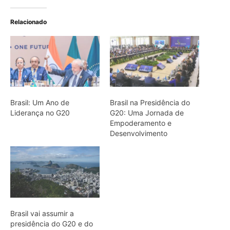
Brasil vai assumir a
presidência do G20 e do
B20, braço empresarial do
grupo
ARTIGOS RELACIONADOS
Mais do autor
Ele pretendia estudar medicina, entrou
por acaso em uma aula sobre plantas e
passou 12 anos aprendendo na
Amazônia conhecimentos que as
universidades não...
Ela atravessou durante quatro meses
uma região apagada dos mapas e