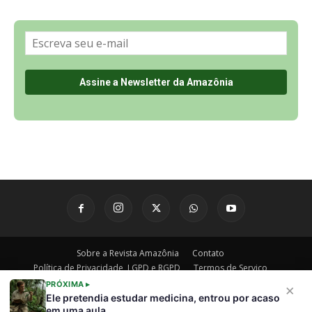
Sobre a Revista Amazônia
Contato
Política de Privacidade, LGPD e RGPD
Termos de Serviço
Últimas Notícias
🌎 Español
©
PRÓXIMA ▸
×
Ele pretendia estudar medicina, entrou por acaso
em uma aula…