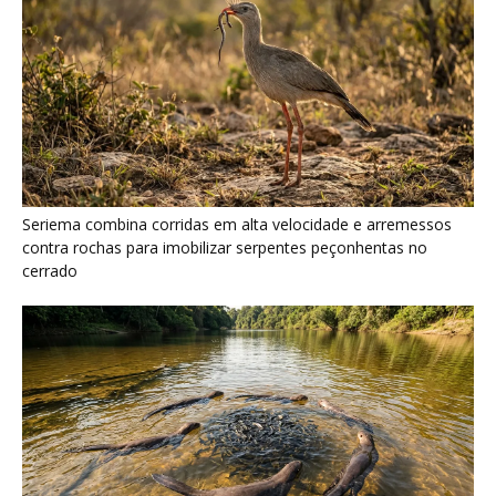
Ariranha sincroniza caça coletiva com vocalização subaquática
e cerca cardumes em rios rasos da Amazônia