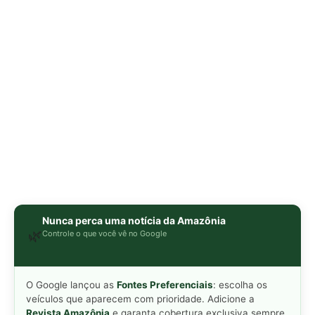
🌿
Controle o que você vê no Google
O Google lançou as
Fontes Preferenciais
: escolha os
veículos que aparecem com prioridade. Adicione a
Revista Amazônia
e garanta cobertura exclusiva sempre
em destaque.
Adicionar Revista Amazônia como Fonte
Preferencial
Como funciona em 3 passos:
1. Pesquise qualquer assunto no Google
2. Toque no ⭐ ao lado de
"Principais Notícias"
3. Busque
Revista Amazônia
e marque a caixa — pronto!