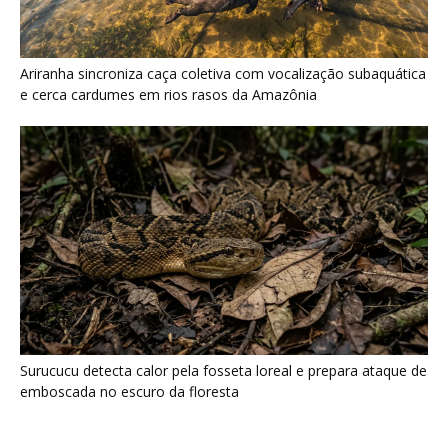
Surucucu detecta calor pela fosseta loreal e prepara ataque de
emboscada no escuro da floresta
Últimas noticias
Araponga combina caixa torácica adaptada e
canto metálico para alcançar a...
7 de agosto de 2026
“A chuva carrega um inventário da copa”: o
método que encontrou...
7 de agosto de 2026
Curicaca enfia o bico curvo no solo mole e