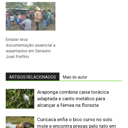
adaptada e canto metálico para
alcançar a fêmea na floresta
Curicaca enfia o bico curvo no solo
mole e encontra presas pelo tato em
campos úmidos
Jacaré-açu usa osteodermos
vascularizados do dorso para trocar
calor e controlar a temperatura na
Amazônia
Quero-quero usa esporão na asa em
voo rasante para afastar animais
maiores e proteger o ninho camuflado
no campo
Filhotes de tartaruga-da-amazônia
vocalizam dentro do ovo e sincronizam