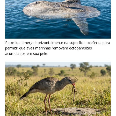
Seriema utiliza pernas longas e arremessa serpentes contra
rochas para subjugar presas peçonhentas nos campos