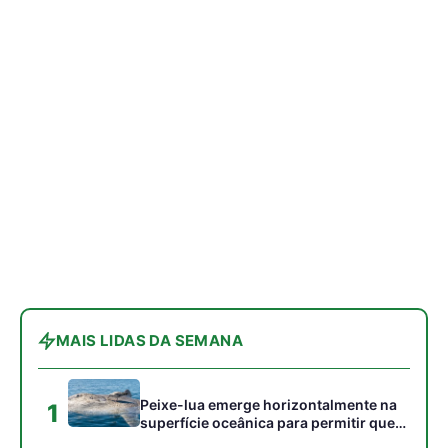
MAIS LIDAS DA SEMANA
Peixe-lua emerge horizontalmente na
1
superfície oceânica para permitir que
aves marinhas removam ectoparasitas
acumulados em sua pele
Seriema utiliza pernas longas e
2
arremessa serpentes contra rochas
para subjugar presas peçonhentas nos
campos
Poraquê sincroniza descargas
3
elétricas em grupo para amplificar
campo elétrico e atordoar cardumes de
peixes maiores na Amazônia
Ariranha sincroniza caça coletiva com
4
vocalização subaquática e cerca
cardumes em rios rasos da Amazônia
Surucucu detecta calor pela fosseta
5