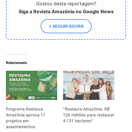
Programa Restaura
"Restaura Amazônia: R$
Amazônia aprova 17
126 milhões para restaurar
projetos em
4.131 hectares"
assentamentos
Emater leva
documentação essencial a
assentados em Senador
José Porfírio
ARTIGOS RELACIONADOS
Mais do autor
Araponga combina caixa torácica