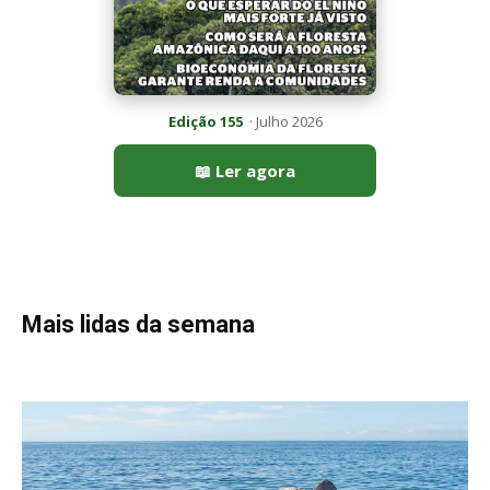
Peixe-lua emerge horizontalmente na superfície oceânica para
permitir que aves marinhas removam ectoparasitas
acumulados em sua pele