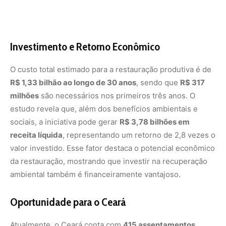
ambiental também é financeiramente vantajoso.
Oportunidade para o Ceará
Atualmente, o Ceará conta com
415 assentamentos
federais
e mais de
20 mil famílias assentadas
,
abrangendo uma área total de
864.861 hectares
. Desse
total, cerca de
69.558 hectares são APPs
, sendo que
15.014 hectares estão desmatados e podem ser
recuperados de forma produtiva
. Essa recuperação
consolidaria o estado como um dos líderes na
preservação de vegetação nativa em assentamentos
rurais, reforçando sua posição ao lado de estados como
Acre, Amazonas, Amapá e Piauí.
Conclusão