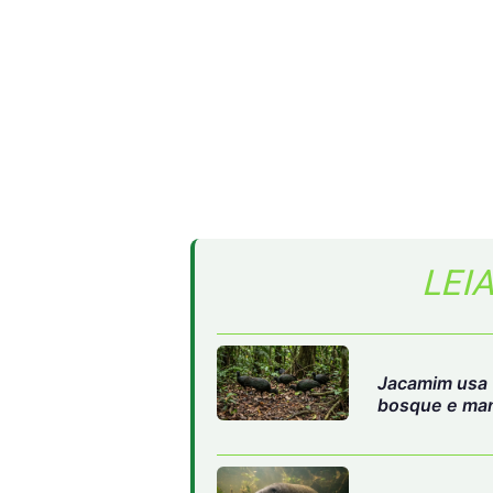
LEI
Jacamim usa 
bosque e man