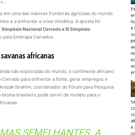
Do Cerrado à África: ciência busca produzir ali…
Pe
o em uma das maiores fronteiras agrícolas do mundo
e
tos e a enfrentar a crise climática. A aposta foi
h
e 
 Simpósio Nacional Cerrado e III Simpósio
oc
o pela Embrapa Cerrados.
pe
a
r
savanas africanas
ec
a
ainda não exploradas do mundo, o continente africano
e
o Cerrado para enfrentar a fome, gerar empregos e
dukrazak Ibrahim, coordenador do Fórum para Pesquisa
do bioma brasileiro pode servir de modelo para o
S
fricanas.
c
co
al
e
OMAS SEMELHANTES. A
co