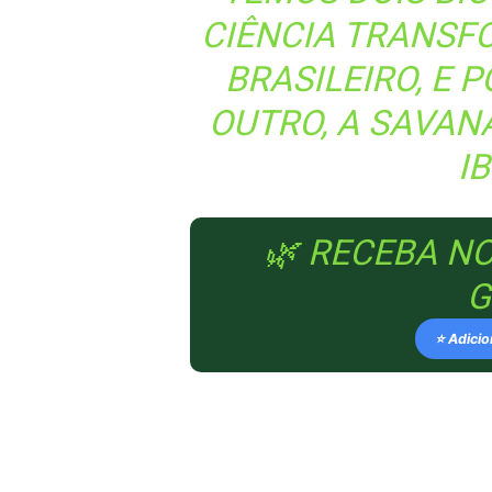
CIÊNCIA TRANSF
BRASILEIRO, E
OUTRO, A SAVAN
I
🌿 RECEBA N
G
⭐ Adicio