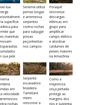
ixe-lua
Seriema utiliza
Poraquê
merge
pernas longas
sincroniza
orizontalment
e arremessa
descargas
na superfície
serpentes
elétricas em
eânica para
contra rochas
grupo para
rmitir que
para subjugar
amplificar
ves marinhas
presas
campo elétrico
emovam
peçonhentas
e atordoar
toparasitas
nos campos
cardumes de
cumulados
peixes maiores
m sua pele
na Amazônia
Serpente
eriema
Como a
escavadora
ombina
majestosa
brasileira
rridas em
onça pintada
Tametara
ta velocidade
protege as
mirim
 arremessos
margens dos
reescreve a
ntra rochas
rios e sustenta