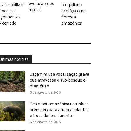
evolução dos
ra imobilizar
o equilíbrio
répteis
erpentes
ecológico na
eçonhentas
floresta
o cerrado
amazônica
Últimas noticias
Jacamim usa vocalização grave
que atravessa o sub-bosque e
mantém o...
5 de agosto de 2026
Peixe-boi-amazônico usa lábios
preênseis para arrancar plantas
e troca dentes durante...
5 de agosto de 2026