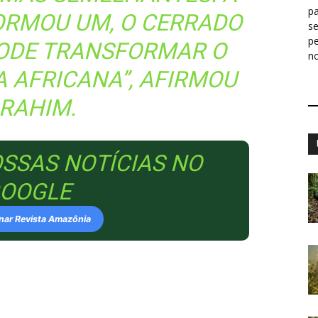
pa
ORMOU UM, O CERRADO
s
p
 PODE TRANSFORMAR O
n
A AFRICANA”, AFIRMOU
BRAHIM.
OSSAS NOTÍCIAS NO
OOGLE
nar Revista Amazônia