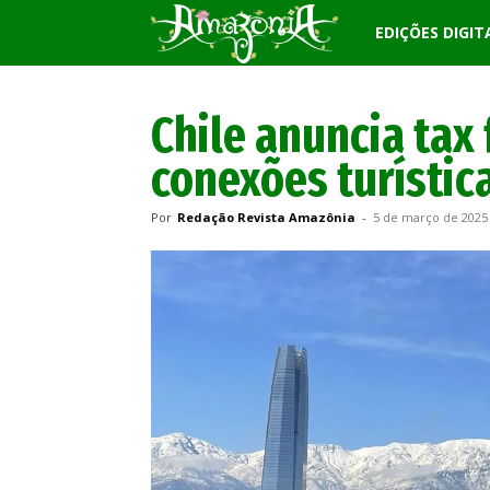
Revista
EDIÇÕES DIGIT
Amazônia
Chile anuncia tax 
conexões turístic
Por
Redação Revista Amazônia
-
5 de março de 2025