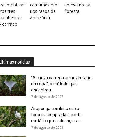
ra imobilizar
cardumes em
no escuro da
erpentes
rios rasos da
floresta
eçonhentas
Amazônia
o cerrado
Últimas noticias
“A chuva carrega um inventário
da copa”: o método que
encontrou...
7 de agosto de 2026
Araponga combina caixa
torácica adaptada e canto
metálico para alcançar a...
7 de agosto de 2026