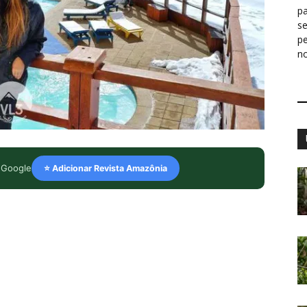
pa
s
p
n
 Google
⭐ Adicionar Revista Amazônia