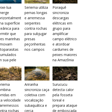
ixe-lua
Seriema utiliza
Poraquê
merge
pernas longas
sincroniza
orizontalment
e arremessa
descargas
na superfície
serpentes
elétricas em
eânica para
contra rochas
grupo para
rmitir que
para subjugar
amplificar
ves marinhas
presas
campo elétrico
emovam
peçonhentas
e atordoar
toparasitas
nos campos
cardumes de
cumulados
peixes maiores
m sua pele
na Amazônia
eriema
Ariranha
Surucucu
ombina
sincroniza caça
detecta calor
rridas em
coletiva com
pela fosseta
ta velocidade
vocalização
loreal e
 arremessos
subaquática e
prepara ataque
ntra rochas
cerca
de emboscada