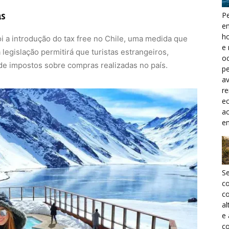
as
Pe
e
h
i a introdução do tax free no Chile, uma medida que
e 
legislação permitirá que turistas estrangeiros,
oc
de impostos sobre compras realizadas no país.
pe
a
r
ec
a
e
S
c
co
al
e
co