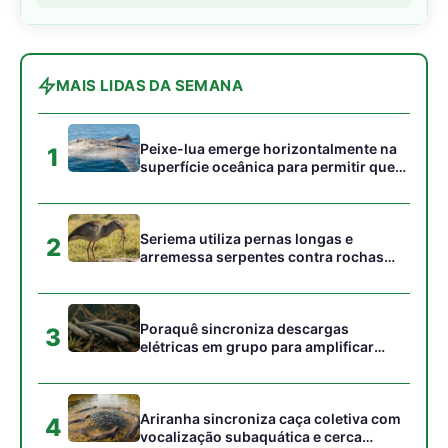
Poraquê sincroniza descargas
3
elétricas em grupo para amplificar
campo elétrico e atordoar cardumes de
peixes maiores na Amazônia
Ariranha sincroniza caça coletiva com
4
vocalização subaquática e cerca
cardumes em rios rasos da Amazônia
Seriema combina corridas em alta
5
velocidade e arremessos contra rochas
para imobilizar serpentes peçonhentas
no cerrado
Gostou desta reportagem?
Siga a Revista Amazônia no Google News
⭐ SEGUIR AGORA