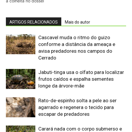
Rato-de-espinho solta a pele ao ser
agarrado e regenera o tecido para
escapar de predadores
Carará nada com o corpo submerso e
usa o pescoço como mola para
perfurar peixes com o bico
Jacamim usa vocalização grave que
atravessa o sub-bosque e mantém o
grupo unido durante a busca por
alimento
Peixe-boi-amazônico usa lábios
preênseis para arrancar plantas e troca
dentes durante toda a vida nos rios da
Amazônia