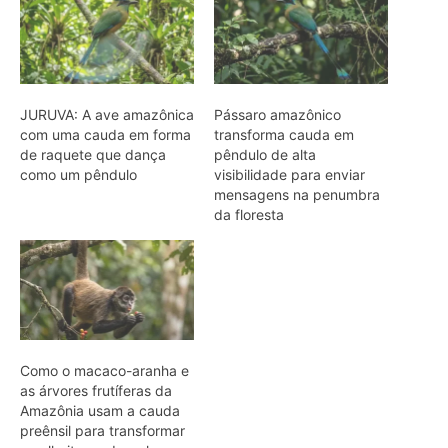
Como o macaco-aranha e
as árvores frutíferas da
Amazônia usam a cauda
preênsil para transformar
a colheita no dossel
ARTIGOS RELACIONADOS
Mais do autor
Cascavel muda o ritmo do guizo
conforme a distância da ameaça e
avisa predadores nos campos do
Cerrado
Jabuti-tinga usa o olfato para localizar
frutos caídos e espalha sementes
longe da árvore-mãe