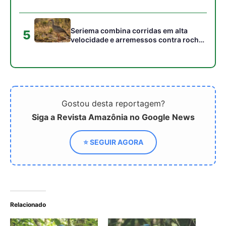
Relacionado
JURUVA: A ave amazônica
Pássaro amazônico
com uma cauda em forma
transforma cauda em
de raquete que dança
pêndulo de alta
como um pêndulo
visibilidade para enviar
mensagens na penumbra
da floresta