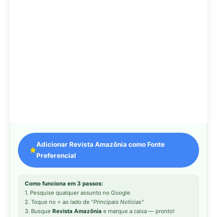
Como funciona em 3 passos:
1. Pesquise qualquer assunto no Google
2. Toque no ⭐ ao lado de
"Principais Notícias"
3. Busque
Revista Amazônia
e marque a caixa — pronto!
MAIS LIDAS DA SEMANA
Peixe-lua emerge horizontalmente na
1
superfície oceânica para permitir que
aves marinhas removam ectoparasitas
acumulados em sua pele
Seriema utiliza pernas longas e
2
arremessa serpentes contra rochas
para subjugar presas peçonhentas nos
campos