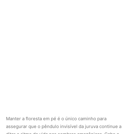
Manter a floresta em pé é o único caminho para
assegurar que o pêndulo invisível da juruva continue a
ditar o ritmo da vida nas sombras amazônicas. Cabe a
nós, sociedade, apoiar iniciativas de conservação,
combater o desmatamento ilegal e promover o
desenvolvimento sustentável que respeite os limites e as
complexidades da maior floresta tropical do planeta.
Proteger a biodiversidade é garantir o funcionamento de
um patrimônio natural global que guarda respostas
fundamentais para o equilíbrio do nosso próprio futuro.
Como a enigmática juruva amazônica utiliza sua cauda
em forma de raquete para se comunicar na floresta densa
| O equilíbrio da Amazônia depende de mecanismos sutis
de comunicação. A juruva demonstra como a vida se