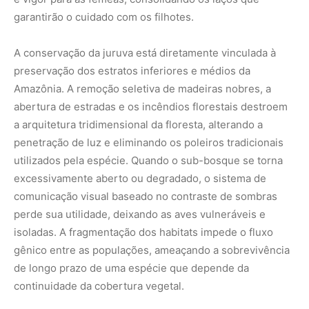
isoladas. A fragmentação dos habitats impede o fluxo
gênico entre as populações, ameaçando a sobrevivência
de longo prazo de uma espécie que depende da
continuidade da cobertura vegetal.
Compreender a ecologia da juruva nos convida a olhar
para a Amazônia com uma sensibilidade voltada aos
detalhes finos da evolução. Cada movimento de caça,
cada oscilação de uma pena e cada escolha de ninho
revelam uma história de milhões de anos de coevolução
entre a fauna e a flora tropicais. Defender a Amazônia
não significa apenas salvaguardar as grandes árvores ou
os rios colossais, mas garantir que as intrincadas redes
de comunicação que ocorrem sob a penumbra das copas
continuem operando de forma plena. A riqueza de um
ecossistema se mede pela sobrevivência de suas
especializações mais sutis.