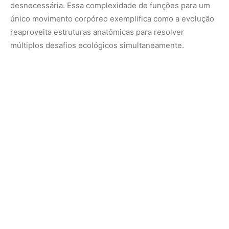
A reprodução da juruva amazônica é outro capítulo que
demonstra sua dependência direta da saúde do
ecossistema florestal. Essas aves costumam nidificar em
túneis longos e profundos escavados em barreiras de
terra, margens de rios ou nas encostas formadas por
árvores caídas. A escolha desses locais oferece proteção
contra o clima e predadores, mas exige solos estáveis e a