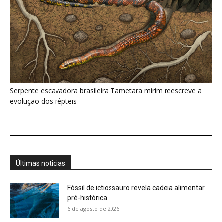
Últimas noticias
Fóssil de ictiossauro revela cadeia alimentar
pré-histórica
6 de agosto de 2026
Cascavel muda o ritmo do guizo conforme a
distância da ameaça...
6 de agosto de 2026
Alerta climático cresce com ondas de calor e
desastres globais
6 de agosto de 2026
Reciclagem de PVC vira lubrificante premium
em novo estudo
6 de agosto de 2026
Jabuti-tinga usa o olfato para localizar frutos