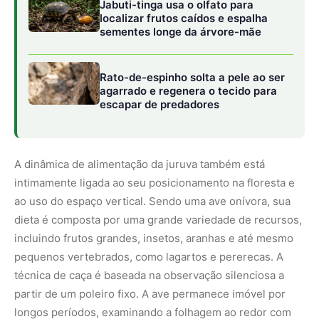
incluindo frutos grandes, insetos, aranhas e até mesmo
pequenos vertebrados, como lagartos e pererecas. A
técnica de caça é baseada na observação silenciosa a
partir de um poleiro fixo. A ave permanece imóvel por
longos períodos, examinando a folhagem ao redor com
seus olhos grandes e atentos. Quando avista uma presa,
realiza um voo rápido e direto para capturá-la,
retornando frequentemente ao mesmo galho para
consumir o alimento. É justamente durante os intervalos
dessa vigília que o movimento pendular da cauda é
executado com maior frequência.
Outro aspecto biológico relevante associado ao balançar
da cauda é a hipótese de sinalização de status ou de
advertência a predadores. No reino animal, demonstrar
que se está ciente da presença de um perigo em
potencial pode desestimular o ataque de um caçador de