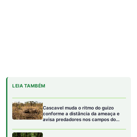
Cascavel muda o ritmo do guizo
conforme a distância da ameaça e
avisa predadores nos campos do
Cerrado
Jabuti-tinga usa o olfato para
localizar frutos caídos e espalha
sementes longe da árvore-mãe
Rato-de-espinho solta a pele ao ser
agarrado e regenera o tecido para
escapar de predadores
A dinâmica de alimentação da juruva também está
intimamente ligada ao seu posicionamento na floresta e
ao uso do espaço vertical. Sendo uma ave onívora, sua
dieta é composta por uma grande variedade de recursos,