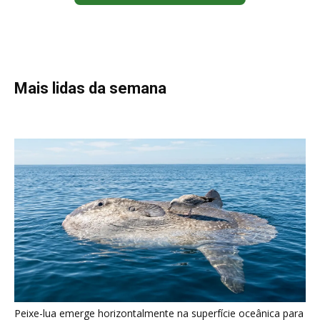
Peixe-lua emerge horizontalmente na superfície oceânica para
permitir que aves marinhas removam ectoparasitas
acumulados em sua pele
Seriema utiliza pernas longas e arremessa serpentes contra