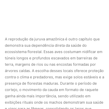
presença de florestas maduras. Durante o período de
cortejo, o movimento da cauda em formato de raquete
ganha ainda mais importância, sendo utilizado em
exibições rituais onde os machos demonstram sua saúde
e vigor para as fêmeas, consolidando os laços que
garantirão o cuidado com os filhotes.
A conservação da juruva está diretamente vinculada à
preservação dos estratos inferiores e médios da
Amazônia. A remoção seletiva de madeiras nobres, a
abertura de estradas e os incêndios florestais destroem
a arquitetura tridimensional da floresta, alterando a
penetração de luz e eliminando os poleiros tradicionais
utilizados pela espécie. Quando o sub-bosque se torna
excessivamente aberto ou degradado, o sistema de
comunicação visual baseado no contraste de sombras
perde sua utilidade, deixando as aves vulneráveis e