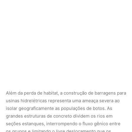
usinas hidrelétricas representa uma ameaça severa ao
isolar geograficamente as populações de botos. As
grandes estruturas de concreto dividem os rios em
seções estanques, interrompendo o fluxo gênico entre
os grupos e limitando o livre deslocamento que os
animais realizam para acompanhar as migrações dos
peixes. O isolamento populacional prolongado aumenta
os riscos de endogamia e reduz a variabilidade genética
da espécie, tornando-a menos resiliente a surtos de
doenças e a mudanças drásticas nas condições
climáticas globais.
Ações para resguardar o futuro dos cetáceos
fluviais
A preservação do boto-cor-de-rosa exige estratégias