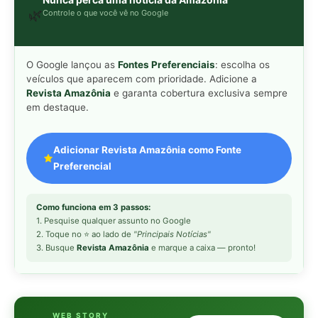
2. Toque no ⭐ ao lado de
"Principais Notícias"
3. Busque
Revista Amazônia
e marque a caixa — pronto!
WEB STORY
📱
Veja esta matéria em
Ver Web Story →
formato visual e rápido
MAIS LIDAS DA SEMANA
Peixe-lua emerge horizontalmente na
1
superfície oceânica para permitir que
aves marinhas removam ectoparasitas
acumulados em sua pele
Seriema utiliza pernas longas e
2
arremessa serpentes contra rochas
para subjugar presas peçonhentas nos