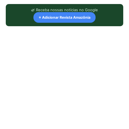
🌿 Receba nossas notícias no Google
⭐ Adicionar Revista Amazônia
LEIA TAMBÉM
Jacaré-açu usa osteodermos
vascularizados do dorso para trocar
calor e controlar a temperatura na
Amazônia