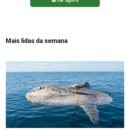
Peixe-lua emerge horizontalmente na superfície oceânica para
permitir que aves marinhas removam ectoparasitas
acumulados em sua pele
Seriema utiliza pernas longas e arremessa serpentes contra