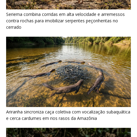
Ariranha sincroniza caça coletiva com vocalização subaquática
e cerca cardumes em rios rasos da Amazônia
Surucucu detecta calor pela fosseta loreal e prepara ataque de
emboscada no escuro da floresta