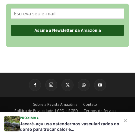
Sobre a Revista Amazônia
Contato
Política de Privacidade, LGPD e RGPD
Termos de Serviço
Últimas Notícias
🌎 Español
©
PRÓXIMA ▸
×
Jacaré-açu usa osteodermos vascularizados do
dorso para trocar calor e…