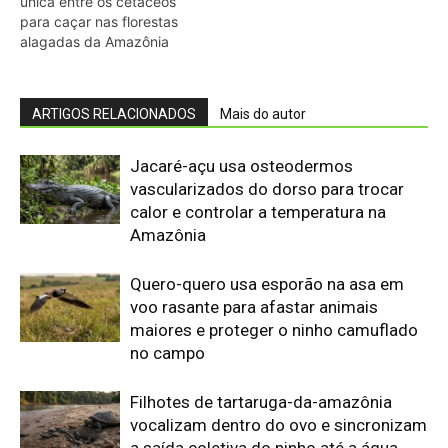
maiores e proteger o ninho camuflado
no campo
Filhotes de tartaruga-da-amazônia
vocalizam dentro do ovo e sincronizam
a saída coletiva do ninho até a água
Saracura distribui o peso dos dedos
sobre plantas flutuantes e corre para
escapar em áreas alagadas
Franja nas penas da coruja quebra a
turbulência do ar e elimina o ruído do
voo sobre a presa
Biguá mantém penas pouco
impermeáveis para mergulhar e seca
as asas ao sol após a pesca