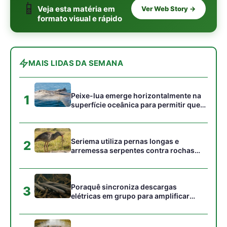
campos
Poraquê sincroniza descargas
3
elétricas em grupo para amplificar
campo elétrico e atordoar cardumes de
peixes maiores na Amazônia
Ariranha sincroniza caça coletiva com
4
vocalização subaquática e cerca
cardumes em rios rasos da Amazônia
Surucucu detecta calor pela fosseta
5
loreal e prepara ataque de emboscada
no escuro da floresta
Gostou desta reportagem?
Siga a Revista Amazônia no Google News
⭐ SEGUIR AGORA