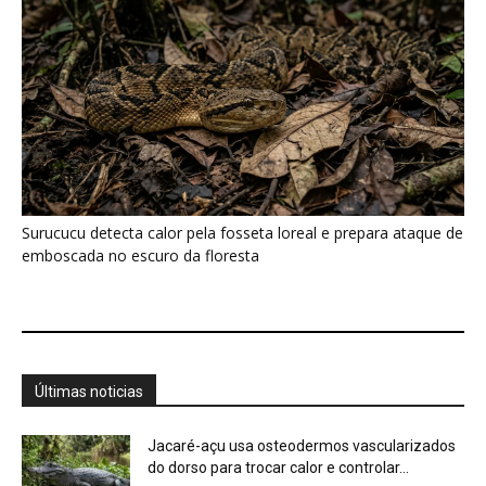
Últimas noticias
Jacaré-açu usa osteodermos vascularizados
do dorso para trocar calor e controlar...
7 de agosto de 2026
“A mandioca ensinava antes da escola”: como
mulheres indígenas transformaram a...
7 de agosto de 2026
A cheia levou roças inteiras, mas não apagou
a agrobiodiversidade das...
7 de agosto de 2026
“Cuidar do rio é cuidar da comida”: por que a
ciência...
7 de agosto de 2026