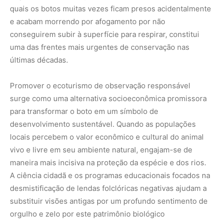
maneira mais incisiva na proteção da espécie e dos rios.
A ciência cidadã e os programas educacionais focados na
desmistificação de lendas folclóricas negativas ajudam a
substituir visões antigas por um profundo sentimento de
orgulho e zelo por este patrimônio biológico
extraordinário.
Manter as florestas inundadas intocadas e os rios
correndo sem barreiras artificiais é o único caminho
seguro para garantir que a impressionante coreografia
aquática do boto continue a existir. Proteger esta joia da
evolução significa resguardar a própria essência e a
saúde ecológica da vasta bacia hidrográfica amazônica.
Para se aprofundar nas pesquisas científicas sobre
mamíferos aquáticos e apoiar os programas de
monitoramento de espécies ameaçadas, conheça o
trabalho desenvolvido pelo
Instituto Chico Mendes de
Conservação da Biodiversidade
ou acesse os canais