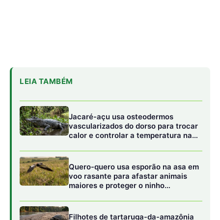
Quero-quero usa esporão na asa em
voo rasante para afastar animais
maiores e proteger o ninho
camuflado no campo
Filhotes de tartaruga-da-amazônia
vocalizam dentro do ovo e
sincronizam a saída coletiva do
ninho até a água
O sistema de sonar e a caça na penumbra
florestal
Navegar em uma floresta inundada envolve lidar com
condições de visibilidade extremamente reduzidas. As
águas dos rios amazônicos, ricas em sedimentos
minerais ou saturadas de matéria orgânica em
decomposição que lhes confere uma coloração
semelhante ao chá escuro, limitam o alcance dos olhos.