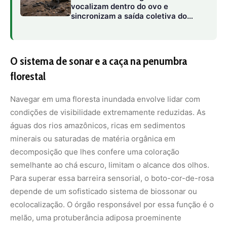
Para superar essa barreira sensorial, o boto-cor-de-rosa
depende de um sofisticado sistema de biossonar ou
ecolocalização. O órgão responsável por essa função é o
melão, uma protuberância adiposa proeminente
localizada na testa do animal, que atua como uma lente
acústica focando e emitindo ondas de estalidos sonoros
de alta frequência em direção ao ambiente ao redor.
Os ecos gerados por esses sons retornam e são
captados pela mandíbula inferior do boto, que os
transmite diretamente ao ouvido interno. O cérebro do
animal processa essas informações em tempo real,
criando um mapa tridimensional incrivelmente detalhado
do entorno. Esse sonar biológico é tão refinado que
permite ao cetáceo diferenciar uma presa viva de um
galho oco ou de uma folha flutuante, mesmo na escuridão
total da mata submersa. Segundo pesquisas focadas na