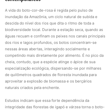
naturais criados pela enchente.
Estudos indicam que essa forte dependência da
integridade das florestas de igapó e várzea torna o boto-
cor-de-rosa uma espécie altamente vulnerável às
alterações antrópicas no ecossistema. A destruição das
florestas ciliares e o desmatamento para a abertura de
pastagens e monoculturas eliminam justamente o habitat
onde o animal realiza grande parte de seu forrageamento
sazonal. Sem a vegetação nativa para inundar, a cadeia
trófica que sustenta as populações de peixes colapsa,
afetando diretamente a disponibilidade de alimento para
este predador que se situa no topo da teia alimentar
aquática.