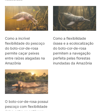
O boto-cor-de-rosa possui
pescoço com flexibilidade
única entre os cetáceos
para caçar nas florestas
alagadas da Amazônia
ARTIGOS RELACIONADOS
Mais do autor
Jacaré-açu usa osteodermos
vascularizados do dorso para trocar
calor e controlar a temperatura na
Amazônia
Quero-quero usa esporão na asa em
voo rasante para afastar animais