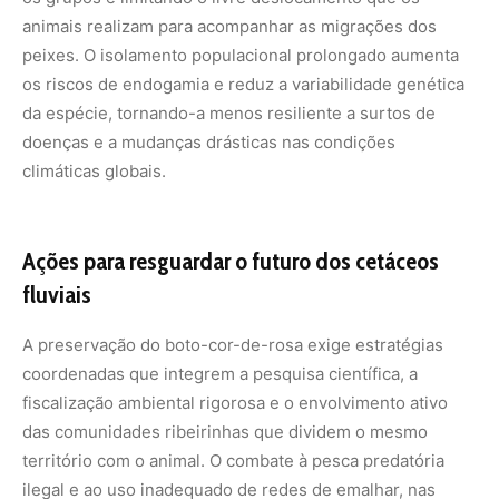
coordenadas que integrem a pesquisa científica, a
fiscalização ambiental rigorosa e o envolvimento ativo
das comunidades ribeirinhas que dividem o mesmo
território com o animal. O combate à pesca predatória
ilegal e ao uso inadequado de redes de emalhar, nas
quais os botos muitas vezes ficam presos acidentalmente
e acabam morrendo por afogamento por não
conseguirem subir à superfície para respirar, constitui
uma das frentes mais urgentes de conservação nas
últimas décadas.
Promover o ecoturismo de observação responsável
surge como uma alternativa socioeconômica promissora
para transformar o boto em um símbolo de
desenvolvimento sustentável. Quando as populações
locais percebem o valor econômico e cultural do animal
vivo e livre em seu ambiente natural, engajam-se de