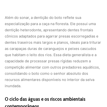
recursos alimentares disponíveis no interior da selva
inundada.
O ciclo das águas e os riscos ambientais
contemporâneos
A vida do boto-cor-de-rosa é regida pelo pulso de
inundação da Amazônia, um ciclo natural de subida e
descida do nível dos rios que dita o ritmo de toda a
biodiversidade local. Durante a estação seca, quando as
águas recuam e confinam os peixes nos canais principais
dos rios e lagos profundos, os botos concentram-se
nessas áreas abertas, interagindo socialmente e
competindo mais diretamente por alimento. É no pico da
cheia, contudo, que a espécie atinge o ápice de sua
especialização ecológica, dispersando-se por milhares
de quilômetros quadrados de floresta inundada para
aproveitar a explosão de biomassa e os berçários