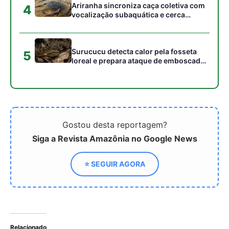
Relacionado
Como a incrível
Como a flexibilidade
flexibilidade do pescoço
óssea e a ecolocalização
do boto-cor-de-rosa
do boto-cor-de-rosa
permite caçar peixes
permitem a navegação
entre raízes alagadas na
perfeita pelas florestas
Amazônia
inundadas da Amazônia