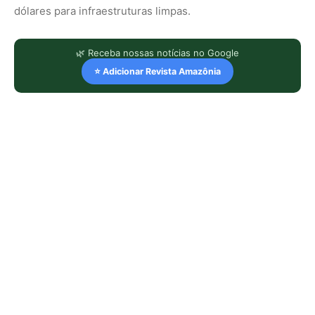
dólares para infraestruturas limpas.
🌿 Receba nossas notícias no Google
⭐ Adicionar Revista Amazônia
LEIA TAMBÉM
Jacamim usa vocalização grave que
atravessa o sub-bosque e mantém o
grupo unido durante a busca por