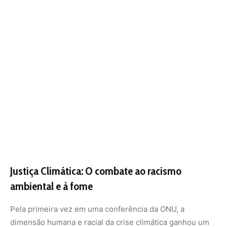
Justiça Climática: O combate ao racismo
ambiental e à fome
Pela primeira vez em uma conferência da ONU, a
dimensão humana e racial da crise climática ganhou um
documento específico de alto nível: a Declaração de
Belém sobre o Combate ao Racismo Ambiental. O texto
reconhece que comunidades indígenas, quilombolas e
afrodescendentes são as mais impactadas pela poluição
e pelos desastres climáticos devido a padrões históricos
de discriminação. Essa abordagem baseada em direitos
humanos eleva o debate da COP30 para além das
métricas de carbono, focando na proteção de quem está
na linha de frente da conservação.
Somado a isso, a Declaração sobre Fome, Pobreza e
Ação Climática, endossada por 44 países, estabelece o