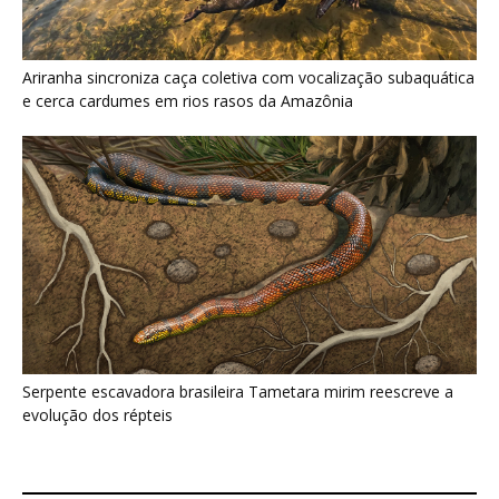
Serpente escavadora brasileira Tametara mirim reescreve a
evolução dos répteis
Últimas noticias
Nova espécie de rã é descoberta em florestas
do Acre
5 de agosto de 2026
Fertilizante inteligente da USP pode regenerar
solos degradados
5 de agosto de 2026
O que acontece com uma carcaça na
floresta? Um besouro pode...