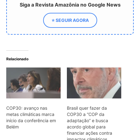
COP30: avanço nas
Brasil quer fazer da
metas climáticas marca
COP30 a “COP da
início da conferência em
adaptação” e busca
Belém
acordo global para
financiar ações contra
impactos climáticos
Balanço Ético Global
amplia vozes da Ásia
rumo à COP30 em Belém
ARTIGOS RELACIONADOS
Mais do autor
Jacamim usa vocalização grave que