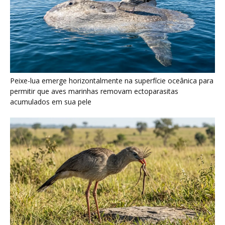
Seriema utiliza pernas longas e arremessa serpentes contra
rochas para subjugar presas peçonhentas nos campos