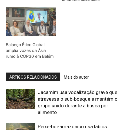
atravessa o sub-bosque e mantém o
grupo unido durante a busca por
alimento
Peixe-boi-amazônico usa lábios
preênseis para arrancar plantas e troca
dentes durante toda a vida nos rios da
Amazônia
Onça-parda salta cinco metros, mia e
assobia porque seu aparelho vocal
lembra o de gatos pequenos
Abelhões do Reino Unido podem sofrer
mais com ondas de calor
Nem os Camelos estão aguentando a
temperatura, calor extremo mata oito