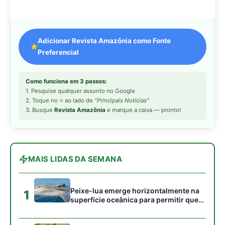
Peixe-lua emerge horizontalmente na
1
superfície oceânica para permitir que
aves marinhas removam ectoparasitas
acumulados em sua pele
Seriema utiliza pernas longas e
2
arremessa serpentes contra rochas
para subjugar presas peçonhentas nos
campos
Poraquê sincroniza descargas
3
elétricas em grupo para amplificar
campo elétrico e atordoar cardumes de
peixes maiores na Amazônia
Ariranha sincroniza caça coletiva com
4
vocalização subaquática e cerca
cardumes em rios rasos da Amazônia
Seriema combina corridas em alta
5
velocidade e arremessos contra rochas
para imobilizar serpentes peçonhentas