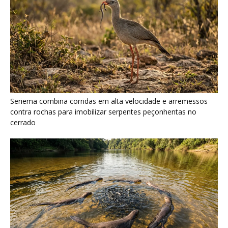
Ariranha sincroniza caça coletiva com vocalização subaquática
e cerca cardumes em rios rasos da Amazônia