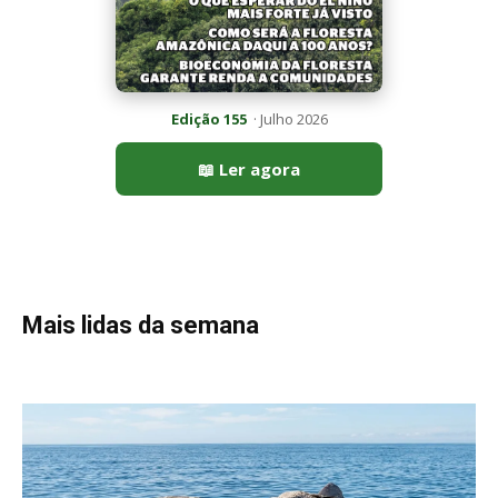
Peixe-lua emerge horizontalmente na superfície oceânica para
permitir que aves marinhas removam ectoparasitas
acumulados em sua pele