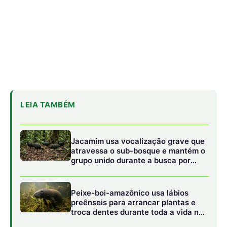
alimento
Peixe-boi-amazônico usa lábios
preênseis para arrancar plantas e
troca dentes durante toda a vida nos
rios da Amazônia
Onça-parda salta cinco metros, mia
e assobia porque seu aparelho vocal
lembra o de gatos pequenos
Uma das maiores vitórias da diplomacia brasileira
celebrada no documento é a consolidação do Fundo
Florestas Tropicais para Sempre (TFFF). O mecanismo,
que já conta com a adesão de 52 países e da União
Europeia, utiliza um modelo de financiamento misto
(público e privado) para recompensar nações tropicais
que mantêm suas florestas em pé. Ao contrário de