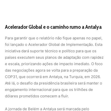
Até lá, o desafio da presidência brasileira será manter o
engajamento internacional para que os trilhões de
dólares prometidos comecem a fluir.
A jornada de Belém a Antalya será marcada pelo
monitoramento rigoroso dos indicadores globais de
adaptação. Com 122 países já tendo submetido suas
novas metas climáticas (NDCs) ao final da conferência no
Pará, o mundo entra em um ciclo de execução sem
precedentes. Como destacou a liderança da conferência,
a COP30 não foi apenas um evento de duas semanas,
mas o nascimento de uma plataforma de transformação
econômica que pretende deixar um legado de resiliência
e justiça para as futuras gerações.
Nunca perca uma notícia da Amazônia
🌿
Controle o que você vê no Google