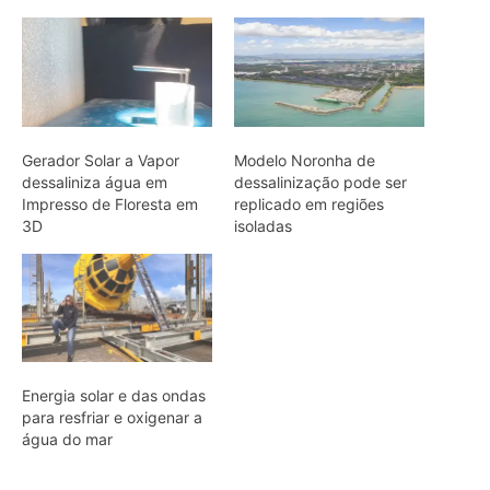
Energia solar e das ondas
para resfriar e oxigenar a
água do mar
ARTIGOS RELACIONADOS
Mais do autor
Curicaca enfia o bico curvo no solo
mole e encontra presas pelo tato em
campos úmidos
Cândido Rondon não foi apenas
explorador: a história do homem que
tentou transformar fios, mapas e
floresta em política
O fogo, a mandioca e a memória: como
a cozinha ancestral pode funcionar