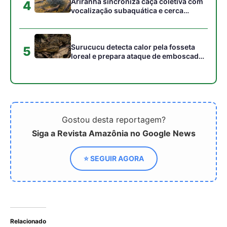
Relacionado
Gerador Solar a Vapor
Modelo Noronha de
dessaliniza água em
dessalinização pode ser
Impresso de Floresta em
replicado em regiões
3D
isoladas