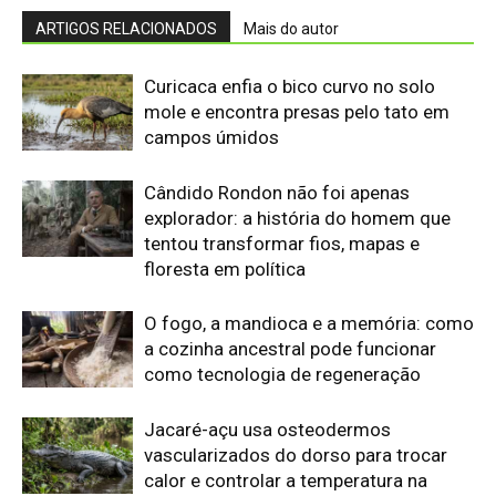
como tecnologia de regeneração
Jacaré-açu usa osteodermos
vascularizados do dorso para trocar
calor e controlar a temperatura na
Amazônia
A cheia levou roças inteiras, mas não
apagou a agrobiodiversidade das
várzeas amazônicas
“Cuidar do rio é cuidar da comida”: por
que a ciência passou a ouvir
comunidades indígenas na gestão das
águas