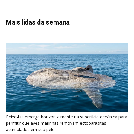
Peixe-lua emerge horizontalmente na superfície oceânica para
permitir que aves marinhas removam ectoparasitas
acumulados em sua pele
Seriema utiliza pernas longas e arremessa serpentes contra
rochas para subjugar presas peçonhentas nos campos