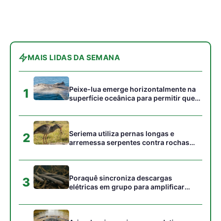
Poraquê sincroniza descargas
3
elétricas em grupo para amplificar
campo elétrico e atordoar cardumes de
peixes maiores na Amazônia
Ariranha sincroniza caça coletiva com
4
vocalização subaquática e cerca
cardumes em rios rasos da Amazônia
Surucucu detecta calor pela fosseta
5
loreal e prepara ataque de emboscada
no escuro da floresta
Gostou desta reportagem?
Siga a Revista Amazônia no Google News
⭐ SEGUIR AGORA