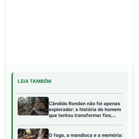
Cândido Rondon não foi apenas
explorador: a história do homem
que tentou transformar fios,
mapas e floresta em política
O fogo, a mandioca e a memória:
como a cozinha ancestral pode
funcionar como tecnologia de
regeneração
A cheia levou roças inteiras,
mas não apagou a
agrobiodiversidade das várzeas
amazônicas
Adicionar Revista Amazônia como Fonte
Preferencial
Como funciona em 3 passos:
1. Pesquise qualquer assunto no Google