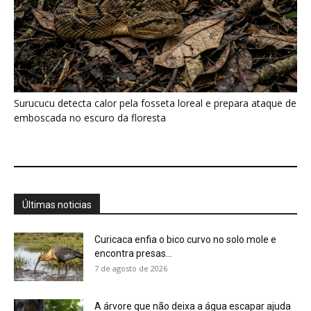
Curicaca enfia o bico curvo no solo mole e
encontra presas...
7 de agosto de 2026
A árvore que não deixa a água escapar ajuda
cientistas a...
7 de agosto de 2026
Cândido Rondon não foi apenas explorador: a
história do homem que...
7 de agosto de 2026
O fogo, a mandioca e a memória: como a
cozinha ancestral...
7 de agosto de 2026
O segredo da Amazônia pode estar em uma
rede invisível que...
7 de agosto de 2026