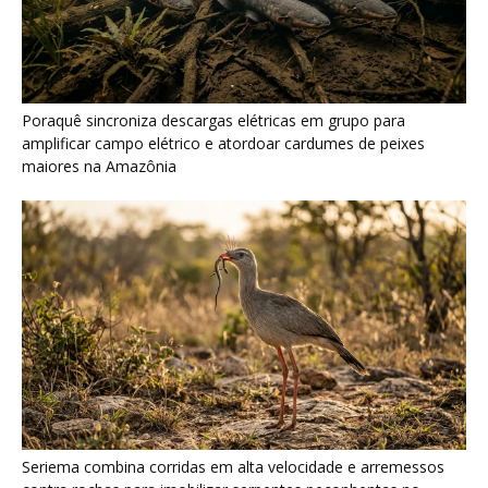
Seriema combina corridas em alta velocidade e arremessos
contra rochas para imobilizar serpentes peçonhentas no
cerrado
Ariranha sincroniza caça coletiva com vocalização subaquática
e cerca cardumes em rios rasos da Amazônia