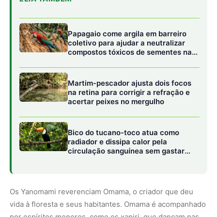
Papagaio come argila em barreiro
coletivo para ajudar a neutralizar
compostos tóxicos de sementes na
floresta
Martim-pescador ajusta dois focos
na retina para corrigir a refração e
acertar peixes no mergulho
Bico do tucano-toco atua como
radiador e dissipa calor pela
circulação sanguínea sem gastar
água
Os Yanomami reverenciam
Omama
, o criador que deu
vida à floresta e seus habitantes. Omama é acompanhado
por espíritos menores, como os xapiri, que dançam nas