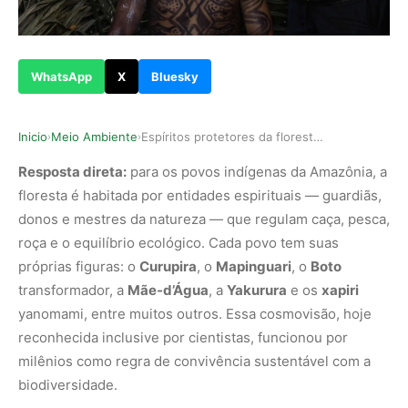
WhatsApp
X
Bluesky
Inicio
Meio Ambiente
Espíritos protetores da floresta na alma indígena
›
›
Resposta direta:
para os povos indígenas da Amazônia, a
floresta é habitada por entidades espirituais — guardiãs,
donos e mestres da natureza — que regulam caça, pesca,
roça e o equilíbrio ecológico. Cada povo tem suas
próprias figuras: o
Curupira
, o
Mapinguari
, o
Boto
transformador, a
Mãe-d’Água
, a
Yakurura
e os
xapiri
yanomami, entre muitos outros. Essa cosmovisão, hoje
reconhecida inclusive por cientistas, funcionou por
milênios como regra de convivência sustentável com a
biodiversidade.