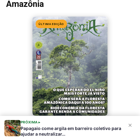
Amazônia
ÚLTIMA EDIÇÃO
PRÓXIMA ▸
Edição 155
· Julho 2026
×
Papagaio come argila em barreiro coletivo para
ajudar a neutralizar…
📖 Ler agora