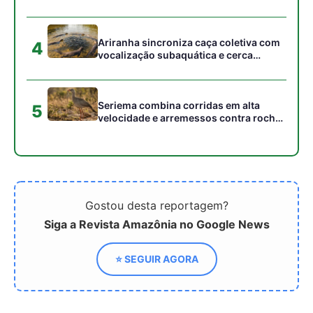
campo elétrico e atordoar cardumes de
peixes maiores na Amazônia
Ariranha sincroniza caça coletiva com
4
vocalização subaquática e cerca
cardumes em rios rasos da Amazônia
Seriema combina corridas em alta
5
velocidade e arremessos contra rochas
para imobilizar serpentes peçonhentas
no cerrado
Gostou desta reportagem?
Siga a Revista Amazônia no Google News
⭐ SEGUIR AGORA