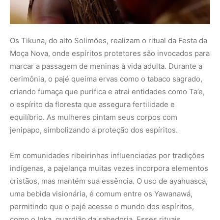
Os Tikuna, do alto Solimões, realizam o ritual da
Festa da
Moça Nova
, onde espíritos protetores são invocados para
marcar a passagem de meninas à vida adulta. Durante a
cerimônia, o pajé queima ervas como o tabaco sagrado,
criando fumaça que purifica e atrai entidades como
Ta’e
,
o espírito da floresta que assegura fertilidade e
equilíbrio. As mulheres pintam seus corpos com
jenipapo, simbolizando a proteção dos espíritos.
Em comunidades ribeirinhas influenciadas por tradições
indígenas, a pajelança muitas vezes incorpora elementos
cristãos, mas mantém sua essência. O uso de ayahuasca,
uma bebida visionária, é comum entre os Yawanawá,
permitindo que o pajé acesse o mundo dos espíritos,
como o
Inka
, guardião da sabedoria. Esses rituais,