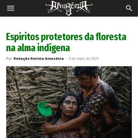
Revista
Amazônia
Espíritos protetores da floresta
na alma indígena
Por
Redação Revista Amazônia
-
4 de maio de 2025