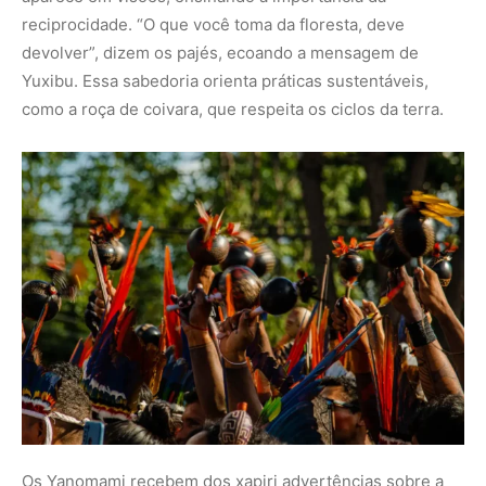
reciprocidade. “O que você toma da floresta, deve
devolver”, dizem os pajés, ecoando a mensagem de
Yuxibu. Essa sabedoria orienta práticas sustentáveis,
como a roça de coivara, que respeita os ciclos da terra.
Os Yanomami recebem dos xapiri advertências sobre a