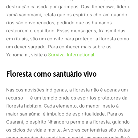
destruição causada por garimpos. Davi Kopenawa, líder e
xamã yanomami, relata que os espíritos choram quando
rios são envenenados, pedindo que os humanos
restaurem o equilíbrio. Essas mensagens, transmitidas
em rituais, são um convite para proteger a floresta como
um dever sagrado. Para conhecer mais sobre os
Yanomami, visite o
Survival International
.
Floresta como santuário vivo
Nas cosmovisões indígenas, a floresta não é apenas um
recurso — é um templo onde os
espíritos protetores da
floresta
habitam. Cada elemento, do menor inseto à
maior samaúma, é imbuído de espiritualidade. Para os
Guarani, o espírito
Nhanderu
permeia a floresta, guiando
os ciclos de vida e morte. Árvores centenárias são vistas
como moradas de espíritos, e cortá-las sem permissão é