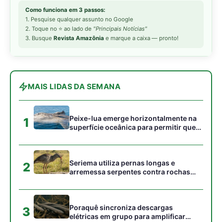
Como funciona em 3 passos:
1. Pesquise qualquer assunto no Google
2. Toque no ⭐ ao lado de
"Principais Notícias"
3. Busque
Revista Amazônia
e marque a caixa — pronto!
MAIS LIDAS DA SEMANA
Peixe-lua emerge horizontalmente na
1
superfície oceânica para permitir que
aves marinhas removam ectoparasitas
acumulados em sua pele
Seriema utiliza pernas longas e
2
arremessa serpentes contra rochas
para subjugar presas peçonhentas nos
campos
Poraquê sincroniza descargas
3
elétricas em grupo para amplificar