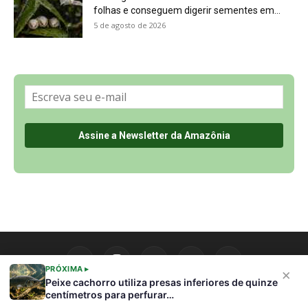
Sobre a Revista Amazônia
Contato
Política de Privacidade, LGPD e RGPD
Termos de Serviço
Últimas Notícias
🌎 Español
©
PRÓXIMA ▸
×
Peixe cachorro utiliza presas inferiores de quinze
centímetros para perfurar…