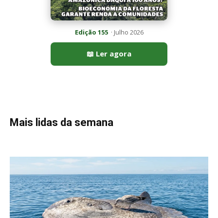
Peixe-lua emerge horizontalmente na superfície oceânica para
permitir que aves marinhas removam ectoparasitas
acumulados em sua pele