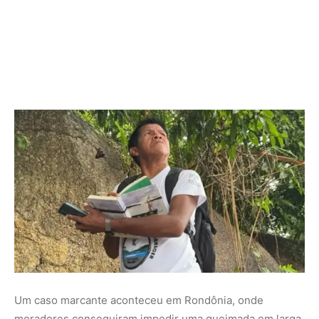
Um caso marcante aconteceu em Rondônia, onde
moradores conseguiram impedir uma queimada em larga
escala ao alertar as autoridades com imagens capturadas
por drone. Essas conquistas mostram que, mesmo diante
de adversidades, o esforço coletivo pode mudar o
destino da floresta.
Sugestão de imagem: Mapa gerado por monitoramento
comunitário, destacando áreas preservadas, com a
legenda “O impacto visível da vigilância ambiental
comunitária”.
O Futuro da Vigilância Ambiental