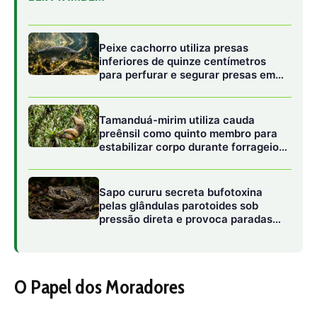
cardíacas graves em cães
domésticos
O Papel dos Moradores
Os moradores da Amazônia não esperam por soluções
externas. Organizados em grupos como os “Guardiões da
Floresta” e a “Rede de Monitoramento Ambiental”, eles
assumem a responsabilidade de proteger seu lar. Esses
cidadãos, muitas vezes de comunidades remotas,
patrulham áreas vulneráveis, coletam evidências de
crimes ambientais e alertam autoridades. O
monitoramento florestal cidadão
é mais do que uma
tarefa – é um ato de resistência e amor pela terra que os
sustenta.
Preguiças, jaguatiricas e antas, espécies-chave no