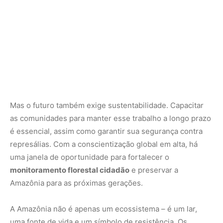
monitoramento florestal cidadão
e preservar a
Amazônia para as próximas gerações.
A Amazônia não é apenas um ecossistema – é um lar,
uma fonte de vida e um símbolo de resistência. Os
moradores que dedicam suas vidas à vigilância ambiental
comunitária nos ensinam que a proteção da floresta
começa com quem a chama de casa. Suas ações nos
inspiram e nos convocam a agir.
Junte-se à luta pela
preservação da Amazônia.
Apoie iniciativas de
monitoramento florestal cidadão, doe para organizações
que ajudam essas comunidades ou compartilhe essa
história para que mais pessoas conheçam esses heróis
anônimos.
Para saber mais, visite o site do
Greenpeace Brasil
ou
assista ao vídeo Guardiões da Floresta em Ação. A