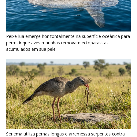
Seriema utiliza pernas longas e arremessa serpentes contra
rochas para subjugar presas peçonhentas nos campos
Poraquê sincroniza descargas elétricas em grupo para
amplificar campo elétrico e atordoar cardumes de peixes