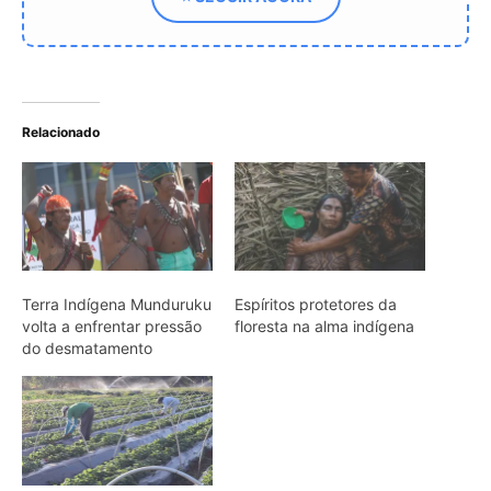
Agroflorestas unem renda
e conservação na reserva
de desenvolvimento do
Uatumã
ARTIGOS RELACIONADOS
Mais do autor
Peixe cachorro utiliza presas inferiores
de quinze centímetros para perfurar e
segurar presas em águas da Amazônia
Tamanduá-mirim utiliza cauda preênsil