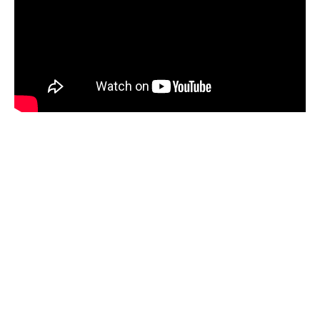
Nunca perca uma notícia da Amazônia
🌿
Controle o que você vê no Google