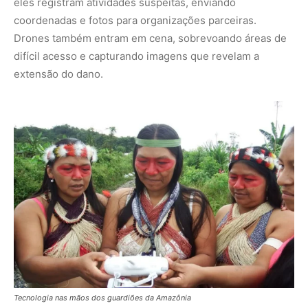
Tecnologia nas mãos dos guardiões da Amazônia
Essa fusão de ferramentas modernas com o saber local
cria um sistema de monitoramento poderoso. Em uma
comunidade no Pará, por exemplo, moradores usaram
drones para mapear uma área invadida por madeireiros,
resultando na apreensão de equipamentos e na proteção
de centenas de hectares. A tecnologia amplifica a voz
desses guardiões, tornando o
monitoramento florestal
cidadão
uma arma eficaz contra a destruição.
Desafios e Vitórias