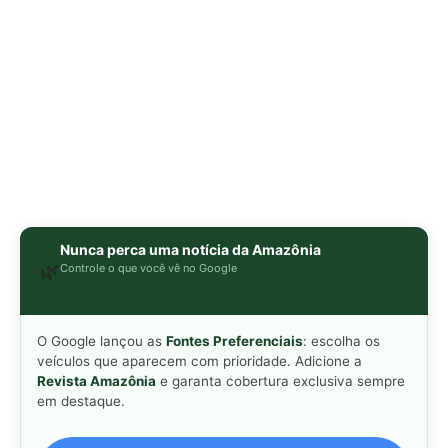
O Google lançou as
Fontes Preferenciais
: escolha os
veículos que aparecem com prioridade. Adicione a
Revista Amazônia
e garanta cobertura exclusiva sempre
em destaque.
Adicionar Revista Amazônia como Fonte
Preferencial
Como funciona em 3 passos:
1. Pesquise qualquer assunto no Google
2. Toque no ⭐ ao lado de
"Principais Notícias"
3. Busque
Revista Amazônia
e marque a caixa — pronto!
MAIS LIDAS DA SEMANA
Peixe-lua emerge horizontalmente na
1