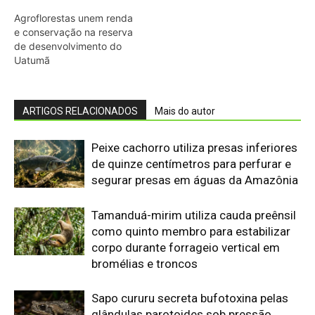
como quinto membro para estabilizar
corpo durante forrageio vertical em
bromélias e troncos
Sapo cururu secreta bufotoxina pelas
glândulas parotoides sob pressão
direta e provoca paradas cardíacas
graves em cães domésticos
Ariranha sincroniza caça coletiva com
vocalização subaquática e cerca
cardumes em rios rasos da Amazônia
Lagarto de folha usa contração
muscular autônoma para soltar a
cauda em movimento e enganar
predadores na floresta
Morcego-pescador utiliza