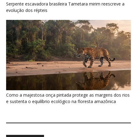
e sustenta o equilíbrio ecológico na floresta amazônica
Últimas noticias
Nova espécie de rã é descoberta em florestas
do Acre
5 de agosto de 2026
Fertilizante inteligente da USP pode regenerar
solos degradados
5 de agosto de 2026
O que acontece com uma carcaça na
floresta? Um besouro pode...
5 de agosto de 2026