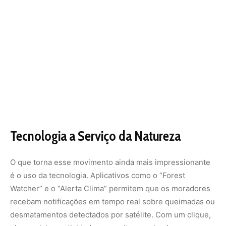
é o uso da tecnologia. Aplicativos como o “Forest
Watcher” e o “Alerta Clima” permitem que os moradores
recebam notificações em tempo real sobre queimadas ou
desmatamentos detectados por satélite. Com um clique,
eles registram atividades suspeitas, enviando
coordenadas e fotos para organizações parceiras.
Drones também entram em cena, sobrevoando áreas de
difícil acesso e capturando imagens que revelam a
extensão do dano.