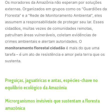
equilíbrio ecológico da Amazônia
Microrganismos invisíveis que sustentam a floresta
amazônica
Imagine um ribeirinho navegando silenciosamente pelo
rio, observando sinais de fumaça ou árvores derrubadas.
Ou uma indígena usando seu conhecimento tradicional
para identificar mudanças sutis na floresta. Esses são os
rostos da vigilância ambiental comunitária, pessoas que
transformam sua conexão com a natureza em ação
concreta.