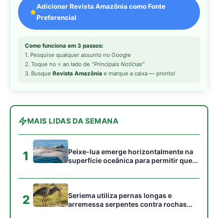
superfície oceânica para permitir que
aves marinhas removam ectoparasitas
acumulados em sua pele
Seriema utiliza pernas longas e
2
arremessa serpentes contra rochas
para subjugar presas peçonhentas nos
campos
Poraquê sincroniza descargas
3
elétricas em grupo para amplificar
campo elétrico e atordoar cardumes de
peixes maiores na Amazônia
Seriema combina corridas em alta
4
velocidade e arremessos contra rochas
para imobilizar serpentes peçonhentas
no cerrado
Ariranha sincroniza caça coletiva com
5
vocalização subaquática e cerca
cardumes em rios rasos da Amazônia