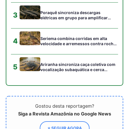
Gostou desta reportagem?
Siga a Revista Amazônia no Google News
⭐ SEGUIR AGORA
Relacionado
Terra Indígena Munduruku
Espíritos protetores da
volta a enfrentar pressão
floresta na alma indígena
do desmatamento