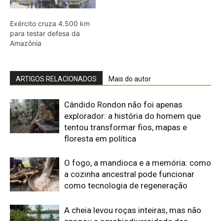
O fogo, a mandioca e a memória: como
a cozinha ancestral pode funcionar
como tecnologia de regeneração
A cheia levou roças inteiras, mas não
apagou a agrobiodiversidade das
várzeas amazônicas
“Cuidar do rio é cuidar da comida”: por
que a ciência passou a ouvir
comunidades indígenas na gestão das
águas
Eu entrei no mundo dos sapos e
lagartos que vivem entre a canga e a
floresta do Pará
O calor está mudando a chance de
sobrevivência das aves amazônicas