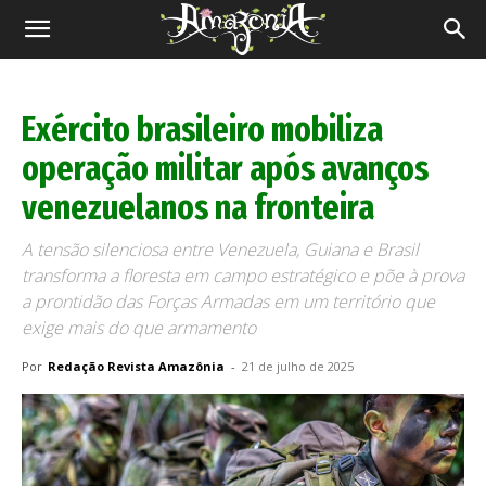
Revista
Amazônia
Exército brasileiro mobiliza
operação militar após avanços
venezuelanos na fronteira
A tensão silenciosa entre Venezuela, Guiana e Brasil
transforma a floresta em campo estratégico e põe à prova
a prontidão das Forças Armadas em um território que
exige mais do que armamento
Por
Redação Revista Amazônia
-
21 de julho de 2025