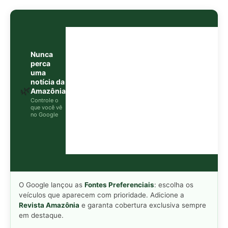
O Google lançou as
Fontes Preferenciais
: escolha os
veículos que aparecem com prioridade. Adicione a
Revista Amazônia
e garanta cobertura exclusiva sempre
em destaque.
Adicionar Revista Amazônia como Fonte
Preferencial
Como funciona em 3 passos:
1. Pesquise qualquer assunto no Google
2. Toque no ⭐ ao lado de
"Principais Notícias"
3. Busque
Revista Amazônia
e marque a caixa — pronto!
MAIS LIDAS DA SEMANA