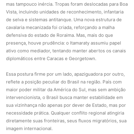
sua vizinhança não apenas por dever de Estado, mas por
necessidade prática. Qualquer conflito regional atingiria
diretamente suas fronteiras, seus fluxos migratórios, sua
imagem internacional.
Do lado guianense, a resposta foi outra. Isolada
militarmente, a Guiana buscou reforço em seus aliados
históricos. Tropas americanas participaram de
treinamentos conjuntos no país. Parcerias de segurança
foram ampliadas. E, internamente, o governo aumentou a
presença militar na região do Cuyuní considerada
vulnerável a uma possível ofensiva venezuelana. Se
Caracas avança, o tabuleiro se complica.