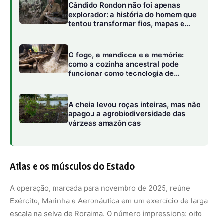
Atlas e os músculos do Estado
A operação, marcada para novembro de 2025, reúne
Exército, Marinha e Aeronáutica em um exercício de larga
escala na selva de Roraima. O número impressiona: oito
mil militares, equipamentos pesados, deslocamentos
aéreos, logísticos e fluviais. Mas mais que força, trata-se
de uma demonstração de presença e de preparo.
Dividida em três fases, a Atlas começou silenciosamente
no final de junho, com mobilização de tropas em estados-
chave da Amazônia. A segunda etapa, prevista para o
início de outubro, foca na logística: como mover homens
e máquinas em um território que resiste a todo tipo de
ocupação. A terceira, enfim, simula o cenário real: selva
densa, comunicação difícil, clima instável, longas
distâncias entre bases e pontos de apoio.