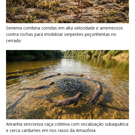
Ariranha sincroniza caça coletiva com vocalização subaquática
e cerca cardumes em rios rasos da Amazônia
Surucucu detecta calor pela fosseta loreal e prepara ataque de
emboscada no escuro da floresta