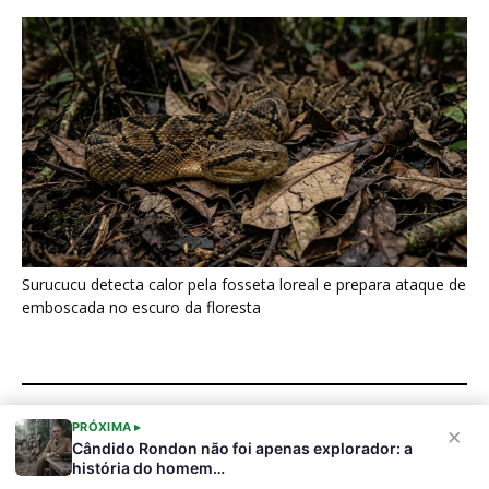
Últimas noticias
Galo-da-serra reúne machos em arena
coletiva e usa crista sobre o...
8 de agosto de 2026
“A chuva carrega um inventário da copa”: o
método que encontrou...
7 de agosto de 2026
Araponga combina caixa torácica adaptada e
canto metálico para alcançar a...
7 de agosto de 2026
PRÓXIMA ▸
×
Cândido Rondon não foi apenas explorador: a
Curicaca enfia o bico curvo no solo mole e
história do homem…
encontra presas...