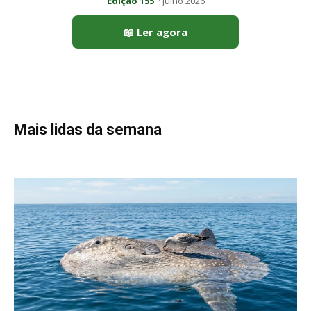
Peixe-lua emerge horizontalmente na superfície oceânica para
permitir que aves marinhas removam ectoparasitas
acumulados em sua pele