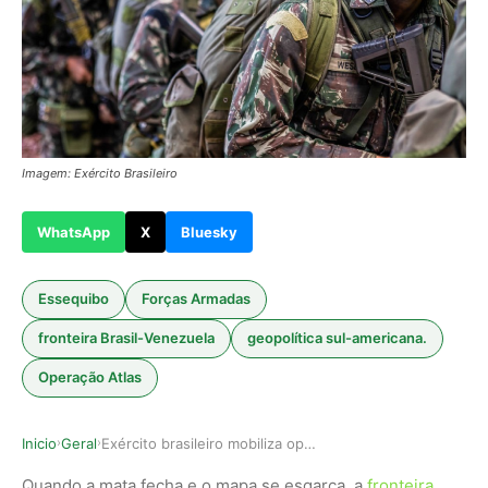
Imagem: Exército Brasileiro
WhatsApp
X
Bluesky
Essequibo
Forças Armadas
fronteira Brasil-Venezuela
geopolítica sul-americana.
Operação Atlas
Inicio
Geral
Exército brasileiro mobiliza operação militar a…
›
›
Quando a mata fecha e o mapa se esgarça, a
fronteira