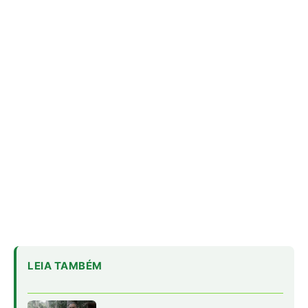
LEIA TAMBÉM
Cândido Rondon não foi apenas
explorador: a história do homem que
tentou transformar fios, mapas e
floresta em política
O fogo, a mandioca e a memória:
como a cozinha ancestral pode
funcionar como tecnologia de
regeneração
A cheia levou roças inteiras, mas não
apagou a agrobiodiversidade das
várzeas amazônicas