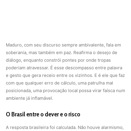
ambiente já inflamável.
O Brasil entre o dever e o risco
A resposta brasileira foi calculada. Não houve alarmismo,
mas tampouco inércia. Tropas foram deslocadas para Boa
Vista, incluindo unidades de reconhecimento, infantaria
de selva e sistemas antitanque. Uma nova estrutura de
cavalaria mecanizada foi criada, reforçando a malha
defensiva do estado de Roraima. Mas, mais do que
presença, houve prudência: o Itamaraty assumiu papel
ativo como mediador, tentando manter abertos os canais
diplomáticos entre Caracas e Georgetown.
Essa postura firme por um lado, apaziguadora por outro,
reflete a posição peculiar do Brasil na região. País com
maior poder militar da América do Sul, mas sem ambição
intervencionista, o Brasil busca manter estabilidade em