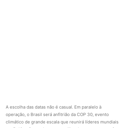
A escolha das datas não é casual. Em paralelo à
operação, o Brasil será anfitrião da COP 30, evento
climático de grande escala que reunirá líderes mundiais
em Belém. O recado parece calibrado: enquanto o país
discute clima e sustentabilidade com o mundo, também
afirma que sabe proteger suas fronteiras. E que, na
Amazônia, soberania e meio ambiente precisam andar
lado a lado.