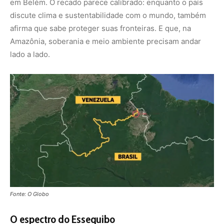
Fonte: O Globo
O espectro do Essequibo
Desde o final de 2023, a Venezuela tem ampliado a
campanha para reivindicar o controle do Essequibo,
região que ocupa dois terços do território guianense e
que Caracas considera, desde o século XIX, parte de sua
jurisdição. Num referendo interno, impulsionado pelo
governo Maduro, foi aprovada a criação de um novo
estado venezuelano: Guayana Esequiba. Na prática, um
gesto simbólico, mas de enorme repercussão
geopolítica.
A partir daí, a retórica se misturou aos fatos. Imagens de
satélite e relatórios de inteligência apontaram para a