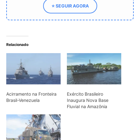
Fluvial na Amazônia
Exército cruza 4.500 km
para testar defesa da
Amazônia
ARTIGOS RELACIONADOS
Mais do autor
Cândido Rondon não foi apenas
explorador: a história do homem que
tentou transformar fios, mapas e
floresta em política