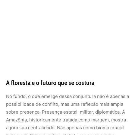
possibilidade de conflito, mas uma reflexão mais ampla
sobre presença. Presença estatal, militar, diplomática. A
Amazônia, historicamente tratada como margem, mostra
agora sua centralidade. Não apenas como bioma crucial
para o equilíbrio climático global, mas como campo
geopolítico em transformação.
Em tempos de transição energética, ambiental e
tecnológica, os vazios geográficos ganham novo
significado. As florestas, os rios, os campos inabitados
deixam de ser paisagem e se tornam ativos estratégicos.
E isso exige do Estado uma postura que vá além da
vigilância: exige escuta, adaptação e, sobretudo,
inteligência.
A Operação Atlas é, nesse sentido, mais do que uma
resposta a uma ameaça. É um ensaio sobre como o Brasil