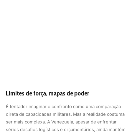
É tentador imaginar o confronto como uma comparação
direta de capacidades militares. Mas a realidade costuma
ser mais complexa. A Venezuela, apesar de enfrentar
sérios desafios logísticos e orçamentários, ainda mantém
um contingente razoável de tanques, artilharia e aviação.
A Guiana, com seu exército reduzido, aposta em
dissuasão externa.
O Brasil, por sua vez, tem expertise em operar na selva e
uma tradição consolidada de exercícios de
interoperabilidade entre suas forças. Mas a Amazônia
impõe limites que nem sempre se curvam à tecnologia.
Roraima, por exemplo, é um dos estados mais isolados
em termos logísticos. Poucas estradas. Acesso fluvial
limitado. Longas distâncias que desafiam qualquer
operação. É nesse cenário que a Operação Atlas será