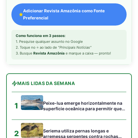
Peixe-lua emerge horizontalmente na
1
superfície oceânica para permitir que
aves marinhas removam ectoparasitas
acumulados em sua pele
Seriema utiliza pernas longas e
2
arremessa serpentes contra rochas
para subjugar presas peçonhentas nos
campos
Poraquê sincroniza descargas
3
elétricas em grupo para amplificar
campo elétrico e atordoar cardumes de
peixes maiores na Amazônia
Ariranha sincroniza caça coletiva com
4
vocalização subaquática e cerca
cardumes em rios rasos da Amazônia
Surucucu detecta calor pela fosseta
5
loreal e prepara ataque de emboscada
no escuro da floresta