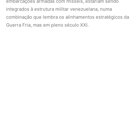
Maduro, com seu discurso sempre ambivalente, fala em
soberania, mas também em paz. Reafirma o desejo de
diálogo, enquanto constrói pontes por onde tropas
poderiam atravessar. É esse descompasso entre palavra
e gesto que gera receio entre os vizinhos. E é ele que faz
com que qualquer erro de cálculo, uma patrulha mal
posicionada, uma provocação local possa virar faísca num