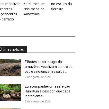
ra imobilizar
cardumes em
no escuro da
erpentes
rios rasos da
floresta
eçonhentas
Amazônia
o cerrado
Últimas noticias
Filhotes de tartaruga-da-
amazônia vocalizam dentro do
ovo e sincronizam a saída...
7 de agosto de 2026
Eu acompanhei uma refeição
Huni Kuin e descobri que cada
ingrediente...
7 de agosto de 2026