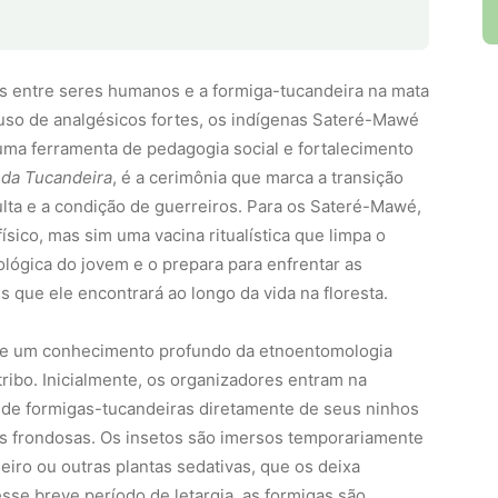
is entre seres humanos e a formiga-tucandeira na mata
uso de analgésicos fortes, os indígenas Sateré-Mawé
uma ferramenta de pedagogia social e fortalecimento
da Tucandeira
, é a cerimônia que marca a transição
lta e a condição de guerreiros. Para os Sateré-Mawé,
físico, mas sim uma vacina ritualística que limpa o
cológica do jovem e o prepara para enfrentar as
s que ele encontrará ao longo da vida na floresta.
ige um conhecimento profundo da etnoentomologia
ribo. Inicialmente, os organizadores entram na
as de formigas-tucandeiras diretamente de seus ninhos
es frondosas. Os insetos são imersos temporariamente
iro ou outras plantas sedativas, que os deixa
sse breve período de letargia, as formigas são