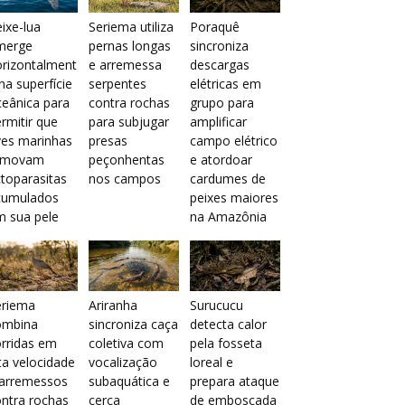
ixe-lua
Seriema utiliza
Poraquê
merge
pernas longas
sincroniza
orizontalment
e arremessa
descargas
na superfície
serpentes
elétricas em
eânica para
contra rochas
grupo para
rmitir que
para subjugar
amplificar
ves marinhas
presas
campo elétrico
emovam
peçonhentas
e atordoar
toparasitas
nos campos
cardumes de
cumulados
peixes maiores
m sua pele
na Amazônia
eriema
Ariranha
Surucucu
ombina
sincroniza caça
detecta calor
rridas em
coletiva com
pela fosseta
ta velocidade
vocalização
loreal e
 arremessos
subaquática e
prepara ataque
ntra rochas
cerca
de emboscada