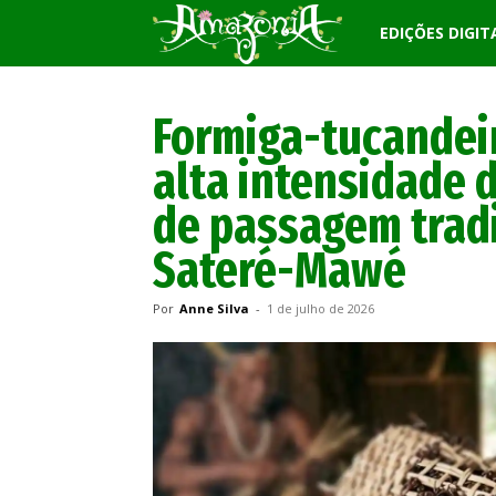
Revista
EDIÇÕES DIGIT
Amazônia
Formiga-tucandeir
alta intensidade d
de passagem trad
Sateré-Mawé
Por
Anne Silva
-
1 de julho de 2026