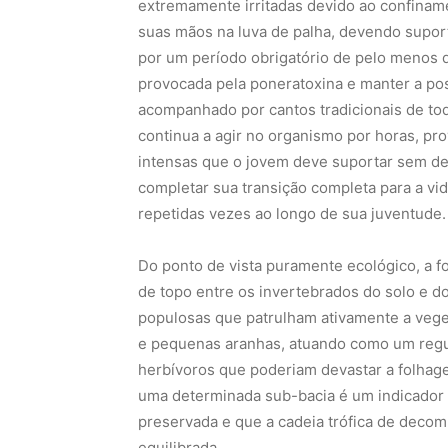
extremamente irritadas devido ao confinam
suas mãos na luva de palha, devendo supor
por um período obrigatório de pelo menos d
provocada pela poneratoxina e manter a post
acompanhado por cantos tradicionais de to
continua a agir no organismo por horas, pr
intensas que o jovem deve suportar sem dem
completar sua transição completa para a vida
repetidas vezes ao longo de sua juventude.
Do ponto de vista puramente ecológico, a 
de topo entre os invertebrados do solo e 
populosas que patrulham ativamente a veget
e pequenas aranhas, atuando como um regul
herbívoros que poderiam devastar a folhag
uma determinada sub-bacia é um indicador bi
preservada e que a cadeia trófica de deco
equilibrada.