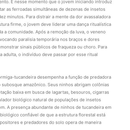
ento. É nesse momento que o jovem iniciando introduz
tar as ferroadas simultâneas de dezenas de insetos
ez minutos. Para distrair a mente da dor avassaladora
ura firme, o jovem deve liderar uma dança ritualística
da a comunidade. Após a remoção da luva, o veneno
ovocando paralisia temporária nos braços e dores
onstrar sinais públicos de fraqueza ou choro. Para
 adulta, o indivíduo deve passar por esse ritual
formiga-tucandeira desempenha a função de predadora
do subosque amazônico. Seus ninhos abrigam colônias
ação baixa em busca de lagartas, besouros, cigarras
ador biológico natural de populações de insetos
em. A presença abundante de ninhos de tucandeira em
ológico confiável de que a estrutura florestal está
mpositores e predadores do solo opera de maneira