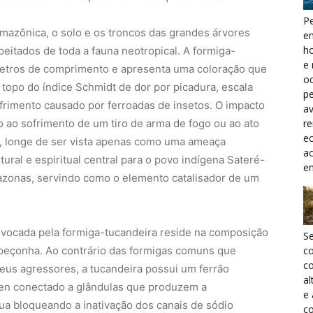
Pe
mazônica, o solo e os troncos das grandes árvores
e
h
eitados de toda a fauna neotropical. A formiga-
e 
ímetros de comprimento e apresenta uma coloração que
oc
 topo do índice Schmidt de dor por picadura, escala
pe
ofrimento causado por ferroadas de insetos. O impacto
a
r
ao sofrimento de um tiro de arma de fogo ou ao ato
ec
o, longe de ser vista apenas como uma ameaça
a
ural e espiritual central para o povo indígena Sateré-
e
azonas, servindo como o elemento catalisador de um
rovocada pela formiga-tucandeira reside na composição
S
 peçonha. Ao contrário das formigas comuns que
c
co
 seus agressores, a tucandeira possui um ferrão
al
en conectado a glândulas que produzem a
e
ua bloqueando a inativação dos canais de sódio
co