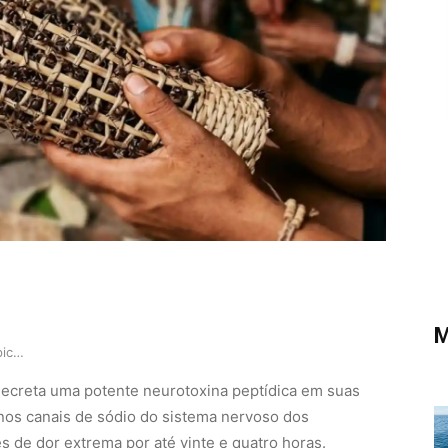
M
Formiga-tucandeira possui picada de alta intens…
secreta uma potente neurotoxina peptídica em suas
nos canais de sódio do sistema nervoso dos
s de dor extrema por até vinte e quatro horas.