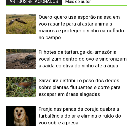
Franja nas penas da coruja quebra a
turbulência do ar e elimina o ruído do
voo sobre a presa
Biguá mantém penas pouco
impermeáveis para mergulhar e seca
as asas ao sol após a pesca
Osso hioide do pica-pau contorna o
crânio e amortece impactos repetidos
durante a batida no tronco
Edição atual da Revista