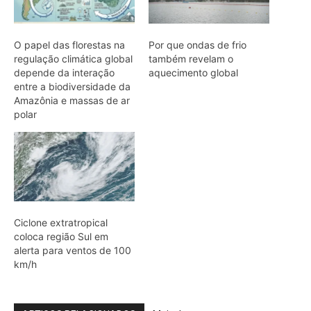
coloca região Sul em
alerta para ventos de 100
km/h
ARTIGOS RELACIONADOS
Mais do autor
Quero-quero usa esporão na asa em
voo rasante para afastar animais
maiores e proteger o ninho camuflado
no campo
Filhotes de tartaruga-da-amazônia
vocalizam dentro do ovo e sincronizam
a saída coletiva do ninho até a água
Saracura distribui o peso dos dedos
sobre plantas flutuantes e corre para
escapar em áreas alagadas