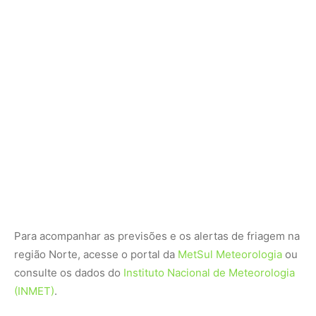
Para acompanhar as previsões e os alertas de friagem na
região Norte, acesse o portal da
MetSul Meteorologia
ou
consulte os dados do
Instituto Nacional de Meteorologia
(INMET)
.
Nunca perca uma notícia da Amazônia
🌿
Controle o que você vê no Google
O Google lançou as
Fontes Preferenciais
: escolha os
veículos que aparecem com prioridade. Adicione a
Revista Amazônia
e garanta cobertura exclusiva sempre
em destaque.
Adicionar Revista Amazônia como Fonte
Preferencial