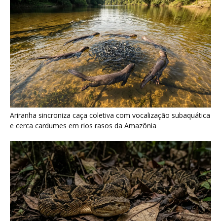
Surucucu detecta calor pela fosseta loreal e prepara ataque de
emboscada no escuro da floresta
Últimas noticias
A cheia levou roças inteiras, mas não apagou
a agrobiodiversidade das...
7 de agosto de 2026