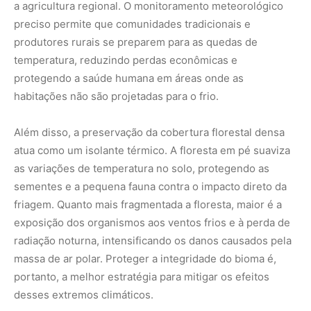
radiação noturna, intensificando os danos causados pela
massa de ar polar. Proteger a integridade do bioma é,
portanto, a melhor estratégia para mitigar os efeitos
desses extremos climáticos.
A Amazônia é o coração do clima sul-americano, mas ela
não bate sozinha. As conexões atmosféricas que trazem
o frio do sul nos lembram de que o planeta é um sistema
integrado. Respeitar essa complexidade é essencial para
garantir que o bioma continue a ser o santuário da vida
tropical, mesmo quando as brisas polares sopram entre
as palmeiras e castanheiras. Precisamos olhar para esses
eventos não como anomalias passageiras, mas como
lições urgentes sobre a interdependência climática da
qual todos dependemos.