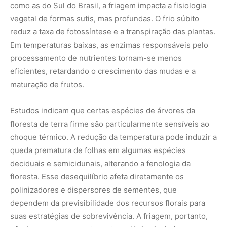
floresta. Esse desequilíbrio afeta diretamente os
polinizadores e dispersores de sementes, que
dependem da previsibilidade dos recursos florais para
suas estratégias de sobrevivência. A friagem, portanto,
não é apenas um evento meteorológico isolado, mas um
“choque no sistema” que reverbera por toda a cadeia
trófica.
Variabilidade climática e eventos extremos
A ciência climatológica moderna alerta que, embora a
friagem seja um fenômeno natural conhecido, sua
intensidade e frequência estão sendo moldadas pela
variabilidade meteorológica global. A perda de gelo na
Antártida e as mudanças na temperatura da superfície do
mar no Atlântico e no Pacífico alteram as trajetórias das
massas de ar polar. Eventos inéditos, onde o frio alcança