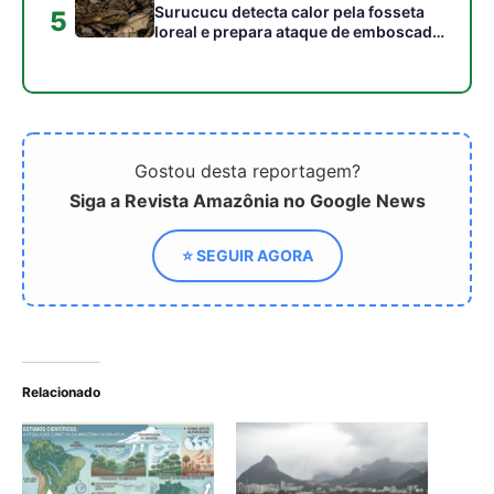
Relacionado
O papel das florestas na
Por que ondas de frio
regulação climática global
também revelam o
depende da interação
aquecimento global
entre a biodiversidade da
Amazônia e massas de ar
polar
Ciclone extratropical