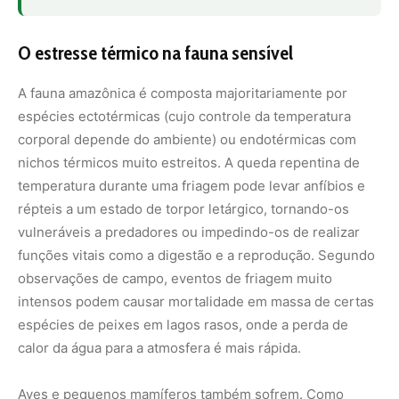
intensos podem causar mortalidade em massa de certas
espécies de peixes em lagos rasos, onde a perda de
calor da água para a atmosfera é mais rápida.
Aves e pequenos mamíferos também sofrem. Como
possuem altas taxas metabólicas para manter a
temperatura corporal, a necessidade repentina de gerar
calor interno consome as reservas de energia (gordura)
rapidamente. Em um ambiente onde o alimento é
disperso, o gasto energético adicional para combater o
frio pode ser fatal para indivíduos jovens ou doentes. A
ciência indica que a frequência crescente desses
eventos extremos, impulsionada pela desestabilização do
clima global, pode estar alterando a dinâmica de
sobrevivência de espécies que habitam o sub-bosque da
floresta, áreas que geralmente funcionam como refúgios
térmicos estáveis.