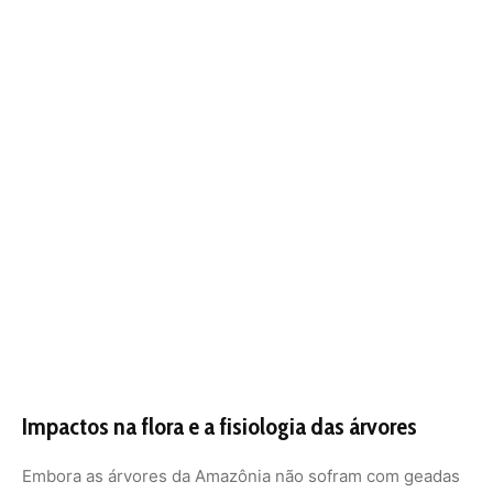
Impactos na flora e a fisiologia das árvores
Embora as árvores da Amazônia não sofram com geadas
como as do Sul do Brasil, a friagem impacta a fisiologia
vegetal de formas sutis, mas profundas. O frio súbito
reduz a taxa de fotossíntese e a transpiração das plantas.
Em temperaturas baixas, as enzimas responsáveis pelo
processamento de nutrientes tornam-se menos
eficientes, retardando o crescimento das mudas e a
maturação de frutos.
Estudos indicam que certas espécies de árvores da
floresta de terra firme são particularmente sensíveis ao
choque térmico. A redução da temperatura pode induzir a
queda prematura de folhas em algumas espécies
deciduais e semicidunais, alterando a fenologia da