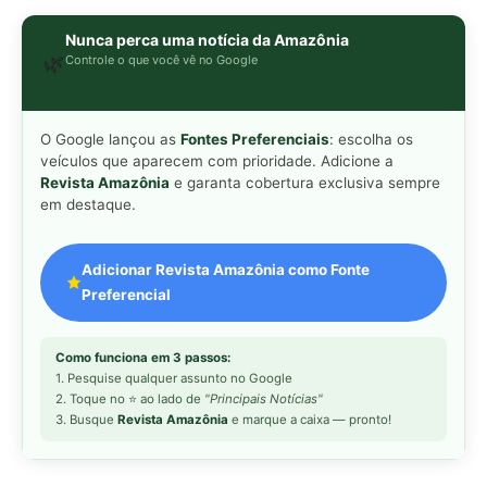
Como funciona em 3 passos:
1. Pesquise qualquer assunto no Google
2. Toque no ⭐ ao lado de
"Principais Notícias"
3. Busque
Revista Amazônia
e marque a caixa — pronto!
MAIS LIDAS DA SEMANA
Peixe-lua emerge horizontalmente na
1
superfície oceânica para permitir que
aves marinhas removam ectoparasitas
acumulados em sua pele
Seriema utiliza pernas longas e
2
arremessa serpentes contra rochas
para subjugar presas peçonhentas nos
campos
Poraquê sincroniza descargas
3
elétricas em grupo para amplificar
campo elétrico e atordoar cardumes de