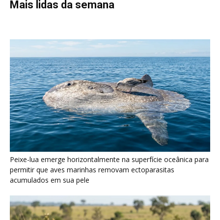
permitir que aves marinhas removam ectoparasitas
acumulados em sua pele
Seriema utiliza pernas longas e arremessa serpentes contra
rochas para subjugar presas peçonhentas nos campos