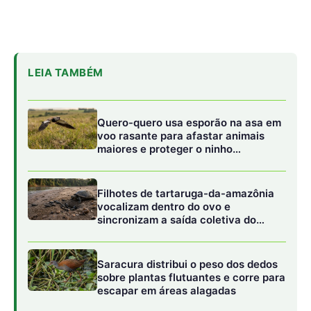
ninho até a água
Saracura distribui o peso dos dedos
sobre plantas flutuantes e corre para
escapar em áreas alagadas
O estresse térmico na fauna sensível
A fauna amazônica é composta majoritariamente por
espécies ectotérmicas (cujo controle da temperatura
corporal depende do ambiente) ou endotérmicas com
nichos térmicos muito estreitos. A queda repentina de
temperatura durante uma friagem pode levar anfíbios e
répteis a um estado de torpor letárgico, tornando-os
vulneráveis a predadores ou impedindo-os de realizar
funções vitais como a digestão e a reprodução. Segundo
observações de campo, eventos de friagem muito