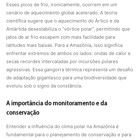
A importância do monitoramento e da
conservação
Entender a influência do clima polar na Amazônia é
fundamental para o planejamento de conservação e para
a agricultura regional. O monitoramento meteorológico
preciso permite que comunidades tradicionais e
produtores rurais se preparem para as quedas de
temperatura, reduzindo perdas econômicas e
protegendo a saúde humana em áreas onde as
habitações não são projetadas para o frio.
Além disso, a preservação da cobertura florestal densa
atua como um isolante térmico. A floresta em pé suaviza
as variações de temperatura no solo, protegendo as
sementes e a pequena fauna contra o impacto direto da
friagem. Quanto mais fragmentada a floresta, maior é a
exposição dos organismos aos ventos frios e à perda de