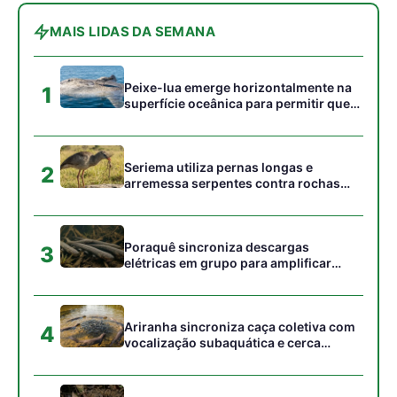
peixes maiores na Amazônia
Ariranha sincroniza caça coletiva com
4
vocalização subaquática e cerca
cardumes em rios rasos da Amazônia
Surucucu detecta calor pela fosseta
5
loreal e prepara ataque de emboscada
no escuro da floresta
Gostou desta reportagem?
Siga a Revista Amazônia no Google News
⭐ SEGUIR AGORA