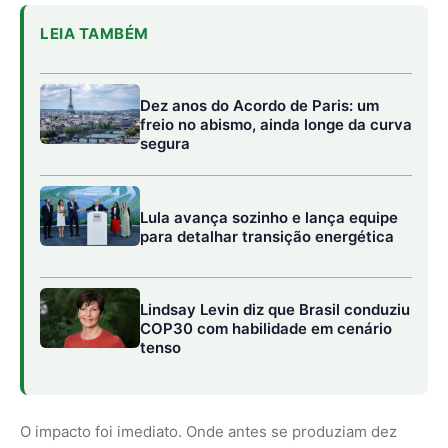
COP30 com habilidade em cenário
tenso
O impacto foi imediato. Onde antes se produziam dez
quilos de farinha por semana, com grande desperdício e
esforço físico, hoje chegam a quarenta quilos com padrão
de higiene e conservação. Secadores elétricos
compactos, desenvolvidos pela Embrapa Agroindústria
de Alimentos e adaptados às condições locais, reduziram
perdas pela metade, inclusive durante o rigoroso inverno
amazônico.
O resultado vai além da quantidade. As farinhas
produzidas a partir de cará branco, cará roxo, araruta,
banana, pupunha e tucumã passaram a apresentar maior
durabilidade e qualidade nutricional. São produtos sem
glúten, valorizados em nichos de mercado exigentes,