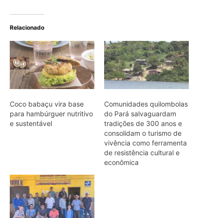
econômica
Sisteminhas Comunidade
Inicia Expansão Nacional
ARTIGOS RELACIONADOS
Mais do autor
Economia verde no Pará: 15 negócios
avançam para investir
Explorando os limites: Desafios e
inovações na tecnologia para a
Amazônia