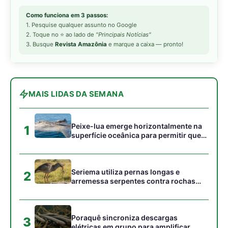
Seriema utiliza pernas longas e
2
arremessa serpentes contra rochas
para subjugar presas peçonhentas nos
campos
Poraquê sincroniza descargas
3
elétricas em grupo para amplificar
campo elétrico e atordoar cardumes de
peixes maiores na Amazônia
Ariranha sincroniza caça coletiva com
4
vocalização subaquática e cerca
cardumes em rios rasos da Amazônia
Seriema combina corridas em alta
5
velocidade e arremessos contra rochas
para imobilizar serpentes peçonhentas
no cerrado
Gostou desta reportagem?