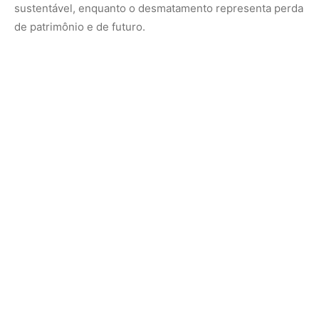
Um modelo para o Brasil
O Projeto Quirera já inspira outras regiões. A Embrapa
estuda replicar o modelo em diferentes territórios
tradicionais, sempre com adaptações à realidade local. A
proposta mostra que inovação social não precisa ser
cara: precisa ser útil, acessível e construída junto às
comunidades.