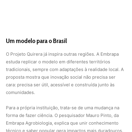
Para a própria instituição, trata-se de uma mudança na
forma de fazer ciência. O pesquisador Mauro Pinto, da
Embrapa Agrobiologia, explica que unir conhecimento
técnico e saber popular gera impactos mais duradouros.
O mesmo reforça a pesquisadora Laura Abreu, da
Embrapa Amazônia Oriental, coordenadora do Quirera, ao
destacar que a tecnologia só ganha sentido quando
nasce das necessidades reais do território.
A história da farinha de banana, do cará ou da araruta
mostra que o futuro da Amazônia não está apenas nos
grandes projetos ou na exploração predatória, mas
também na criatividade de comunidades tradicionais que
unem cultura e ciência para gerar renda e preservar a
floresta.