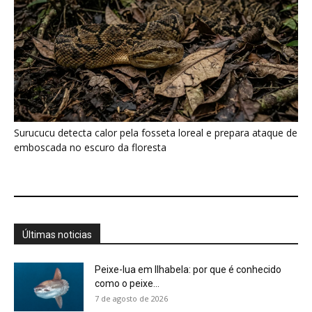
Últimas noticias
Peixe-lua em Ilhabela: por que é conhecido
como o peixe...
7 de agosto de 2026
Tovaca-de-baturité: nova ave do Ceará mais
anda que voa
7 de agosto de 2026
Biguá mantém penas pouco impermeáveis
para mergulhar e seca as asas...
7 de agosto de 2026
Osso hioide do pica-pau contorna o crânio e
amortece impactos repetidos...
7 de agosto de 2026
Papagaio come argila em barreiro coletivo