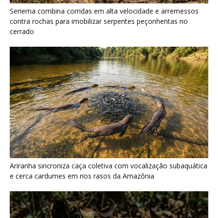
Ariranha sincroniza caça coletiva com vocalização subaquática
e cerca cardumes em rios rasos da Amazônia
Surucucu detecta calor pela fosseta loreal e prepara ataque de
emboscada no escuro da floresta