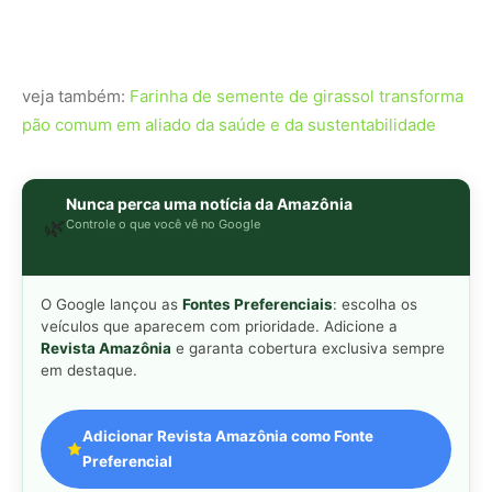
em destaque.
Adicionar Revista Amazônia como Fonte
Preferencial
Como funciona em 3 passos:
1. Pesquise qualquer assunto no Google
2. Toque no ⭐ ao lado de
"Principais Notícias"
3. Busque
Revista Amazônia
e marque a caixa — pronto!
MAIS LIDAS DA SEMANA
Peixe-lua emerge horizontalmente na
1
superfície oceânica para permitir que
aves marinhas removam ectoparasitas
acumulados em sua pele