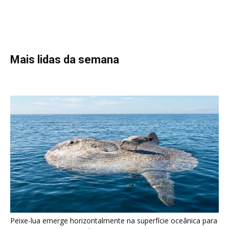
Peixe-lua emerge horizontalmente na superfície oceânica para
permitir que aves marinhas removam ectoparasitas
acumulados em sua pele
Seriema utiliza pernas longas e arremessa serpentes contra
rochas para subjugar presas peçonhentas nos campos