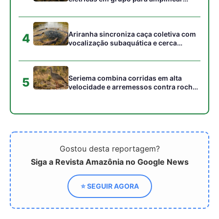
Siga a Revista Amazônia no Google News
⭐ SEGUIR AGORA
Relacionado
Coco babaçu vira base
Comunidades quilombolas
para hambúrguer nutritivo
do Pará salvaguardam
e sustentável
tradições de 300 anos e
consolidam o turismo de
vivência como ferramenta
de resistência cultural e