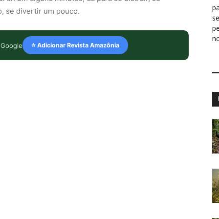
pa
, se divertir um pouco.
s
p
n
 Google
⭐ Adicionar Revista Amazônia