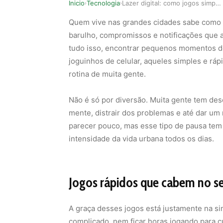
Inicio
Tecnologia
Lazer digital: como jogos simples estão apoiand…
›
›
Quem vive nas grandes cidades sabe como o d
barulho, compromissos e notificações que a
tudo isso, encontrar pequenos momentos de
joguinhos de celular, aqueles simples e rá
rotina de muita gente.
Não é só por diversão. Muita gente tem des
mente, distrair dos problemas e até dar um 
parecer pouco, mas esse tipo de pausa tem 
intensidade da vida urbana todos os dias.
Jogos rápidos que cabem no s
A graça desses jogos está justamente na si
complicado, nem ficar horas jogando para cur