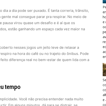
Pe
ia a dia pode ser puxado. É tanta correria, trânsito,
e
 gente mal consegue parar pra respirar. No meio de
h
e 
 pausa virou quase um desafio e é aí que os
oc
pidos, estão ganhando um espaço cada vez maior na
pe
a
r
ec
coberto nesses jogos um jeito leve de relaxar a
a
respiro na hora do café ou no trajeto do ônibus. Pode
e
feito diferença real no bem-estar de quem lida com a
S
c
eu tempo
co
al
mplicidade. Você não precisa entender nada muito
e
co
tir. Em alguns minutos, dá para se distrair, se