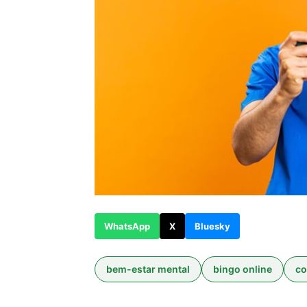
WhatsApp
X
Bluesky
bem-estar mental
bingo online
co