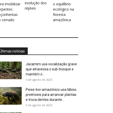
evolução dos
ra imobilizar
o equilíbrio
répteis
erpentes
ecológico na
eçonhentas
floresta
o cerrado
amazônica
Últimas noticias
Jacamim usa vocalização grave
que atravessa o sub-bosque e
mantém o...
5 de agosto de 2026
Peixe-boi-amazônico usa lábios
preênseis para arrancar plantas
e troca dentes durante...
5 de agosto de 2026