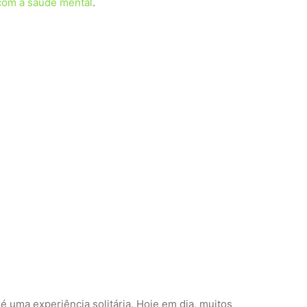
com a saúde mental
.
 uma experiência solitária. Hoje em dia, muitos