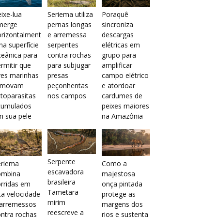
ixe-lua
Seriema utiliza
Poraquê
merge
pernas longas
sincroniza
orizontalment
e arremessa
descargas
na superfície
serpentes
elétricas em
eânica para
contra rochas
grupo para
rmitir que
para subjugar
amplificar
ves marinhas
presas
campo elétrico
emovam
peçonhentas
e atordoar
toparasitas
nos campos
cardumes de
cumulados
peixes maiores
m sua pele
na Amazônia
Serpente
eriema
Como a
escavadora
ombina
majestosa
brasileira
rridas em
onça pintada
Tametara
ta velocidade
protege as
mirim
 arremessos
margens dos
reescreve a
ntra rochas
rios e sustenta