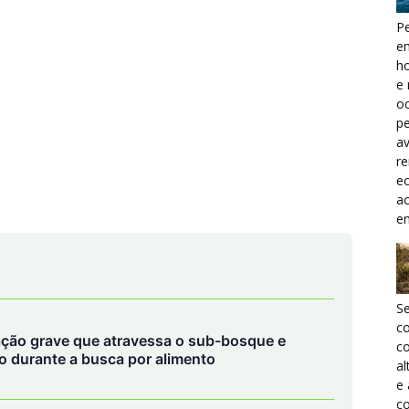
Pe
e
h
e 
oc
pe
a
r
ec
a
e
S
c
ção grave que atravessa o sub-bosque e
co
 durante a busca por alimento
al
e
co