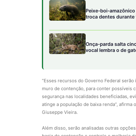
Peixe-boi-amazônico u
troca dentes durante
Onça-parda salta cin
vocal lembra o de ga
“Esses recursos do Governo Federal serão 
muro de contenção, para conter possíveis 
segurança nas localidades beneficiadas, e
atinge a população de baixa renda”, afirma 
Giuseppe Vieira.
Além disso, serão analisadas outras opçõe
bacia de contenção e controle e melhoria d