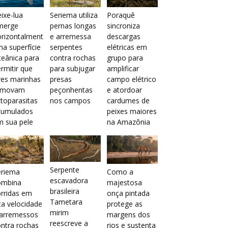
ixe-lua
Seriema utiliza
Poraquê
merge
pernas longas
sincroniza
orizontalment
e arremessa
descargas
na superfície
serpentes
elétricas em
eânica para
contra rochas
grupo para
rmitir que
para subjugar
amplificar
ves marinhas
presas
campo elétrico
emovam
peçonhentas
e atordoar
toparasitas
nos campos
cardumes de
cumulados
peixes maiores
m sua pele
na Amazônia
Serpente
eriema
Como a
escavadora
ombina
majestosa
brasileira
rridas em
onça pintada
Tametara
ta velocidade
protege as
mirim
 arremessos
margens dos
reescreve a
ntra rochas
rios e sustenta