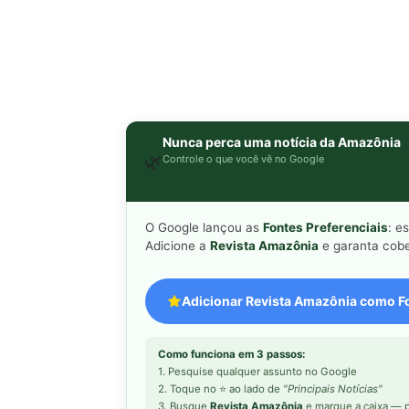
Nunca perca uma notícia da Amazônia
🌿
Controle o que você vê no Google
O Google lançou as
Fontes Preferenciais
: e
Adicione a
Revista Amazônia
e garanta cobe
Adicionar Revista Amazônia como Fo
Como funciona em 3 passos:
1. Pesquise qualquer assunto no Google
2. Toque no ⭐ ao lado de
"Principais Notícias"
3. Busque
Revista Amazônia
e marque a caixa — p