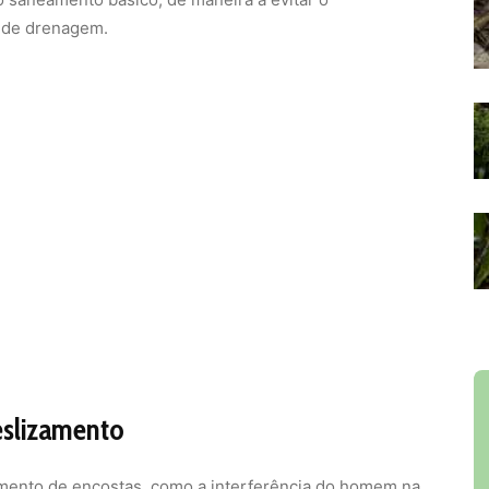
a de drenagem.
eslizamento
zamento de encostas, como a interferência do homem na