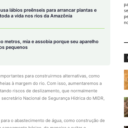
pa
sa lábios preênseis para arrancar plantas e
s
 toda a vida nos rios da Amazônia
p
n
co metros, mia e assobia porque seu aparelho
tos pequenos
importantes para construirmos alternativas, como
cheias à margem do rio. Com isso, aumentaremos a
vitando riscos de deslizamento, que normalmente
o secretário Nacional de Segurança Hídrica do MIDR,
s para o abastecimento de água, como construção de
o saneamento básico, de maneira a evitar o