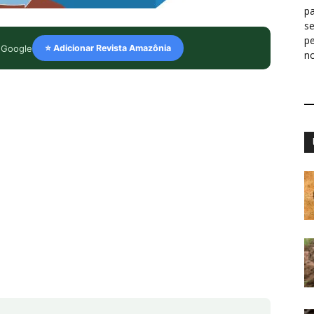
pa
s
p
 Google
⭐ Adicionar Revista Amazônia
n