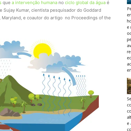
s
que
a intervenção humana
no
ciclo global da água
é
Pe
se Sujay Kumar, cientista pesquisador do Goddard
e
 Maryland, e coautor do artigo no Proceedings of the
h
e 
oc
pe
a
r
ec
a
e
S
c
co
al
e
co