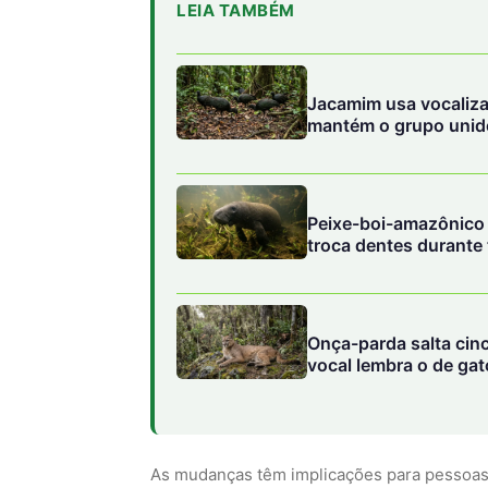
LEIA TAMBÉM
Jacamim usa vocaliza
mantém o grupo unido
Peixe-boi-amazônico u
troca dentes durante
Onça-parda salta cin
vocal lembra o de ga
As mudanças têm implicações para pessoas