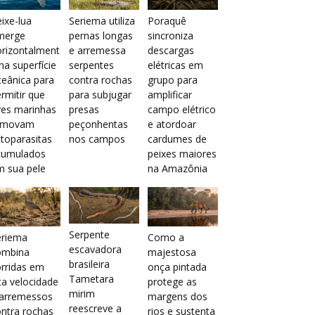
ixe-lua
Seriema utiliza
Poraquê
merge
pernas longas
sincroniza
orizontalment
e arremessa
descargas
na superfície
serpentes
elétricas em
eânica para
contra rochas
grupo para
rmitir que
para subjugar
amplificar
ves marinhas
presas
campo elétrico
emovam
peçonhentas
e atordoar
toparasitas
nos campos
cardumes de
cumulados
peixes maiores
m sua pele
na Amazônia
Serpente
eriema
Como a
escavadora
ombina
majestosa
brasileira
rridas em
onça pintada
Tametara
ta velocidade
protege as
mirim
 arremessos
margens dos
reescreve a
ntra rochas
rios e sustenta