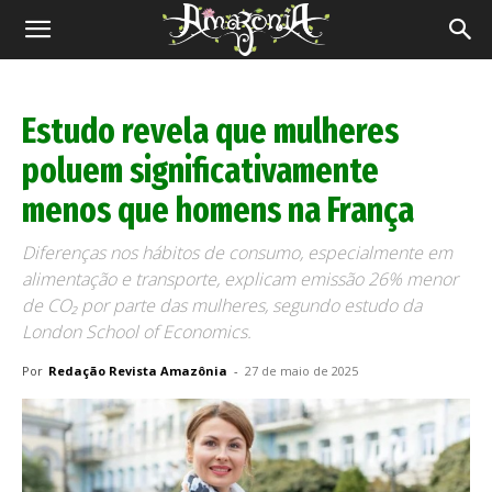
Revista
Amazônia
Estudo revela que mulheres
poluem significativamente
menos que homens na França
Diferenças nos hábitos de consumo, especialmente em
alimentação e transporte, explicam emissão 26% menor
de CO₂ por parte das mulheres, segundo estudo da
London School of Economics.
Por
Redação Revista Amazônia
-
27 de maio de 2025