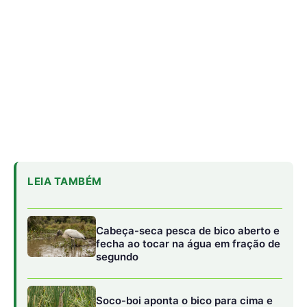
Cabeça-seca pesca de bico aberto e
fecha ao tocar na água em fração de
segundo
Soco-boi aponta o bico para cima e
imita talo de junco para escapar de
predadores
Galo-da-serra reúne machos em
arena coletiva e usa crista sobre o
bico para disputar a escolha da
fêmea
Segundo as autoras, as normas sociais de gênero
desempenham um papel relevante na formação desses
padrões. “A associação entre masculinidade e o consumo
de carne ou o uso do carro tem impacto direto na pegada
de carbono”, afirma Ondine Berland, especialista em