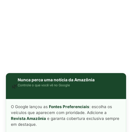
O Google lançou as
Fontes Preferenciais
: escolha os
veículos que aparecem com prioridade. Adicione a
Revista Amazônia
e garanta cobertura exclusiva sempre
em destaque.
Adicionar Revista Amazônia como Fonte
Preferencial
Como funciona em 3 passos:
1. Pesquise qualquer assunto no Google
2. Toque no ⭐ ao lado de
"Principais Notícias"
3. Busque
Revista Amazônia
e marque a caixa — pronto!