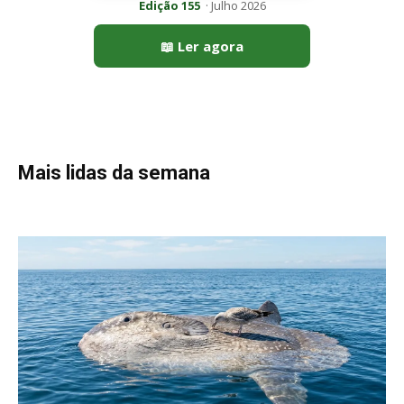
Peixe-lua emerge horizontalmente na superfície oceânica para
permitir que aves marinhas removam ectoparasitas
acumulados em sua pele