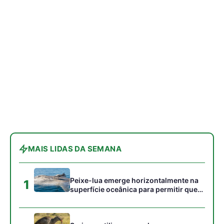
Peixe-lua emerge horizontalmente na
1
superfície oceânica para permitir que
aves marinhas removam ectoparasitas
acumulados em sua pele
Seriema utiliza pernas longas e
2
arremessa serpentes contra rochas
para subjugar presas peçonhentas nos
campos
Poraquê sincroniza descargas
3
elétricas em grupo para amplificar
campo elétrico e atordoar cardumes de
peixes maiores na Amazônia
Ariranha sincroniza caça coletiva com
4
vocalização subaquática e cerca
cardumes em rios rasos da Amazônia
Surucucu detecta calor pela fosseta
5
loreal e prepara ataque de emboscada
no escuro da floresta