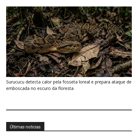
Últimas noticias
Florestas tropicais podem esconder US$ 1,2 tri
em remédios
8 de agosto de 2026
Peixe-boi-marinho volta ao risco máximo de
extinção no Brasil
8 de agosto de 2026
Tambaqui ameaçado pode ter pesca
suspensa em todo o Brasil
8 de agosto de 2026
Cabeça-seca pesca de bico aberto e fecha ao
tocar na água...