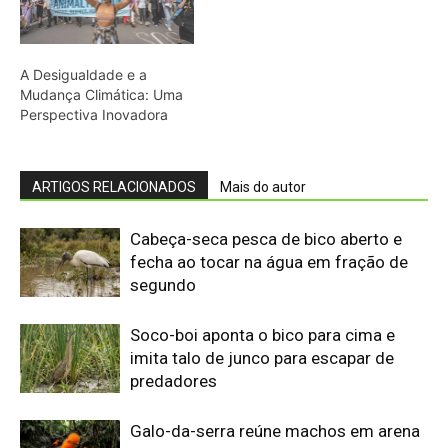
Soco-boi aponta o bico para cima e
imita talo de junco para escapar de
predadores
Galo-da-serra reúne machos em arena
coletiva e usa crista sobre o bico para
disputar a escolha da fêmea
Araponga combina caixa torácica
adaptada e canto metálico para
alcançar a fêmea na floresta
Curicaca enfia o bico curvo no solo
mole e encontra presas pelo tato em
campos úmidos
Jacaré-açu usa osteodermos
vascularizados do dorso para trocar
calor e controlar a temperatura na