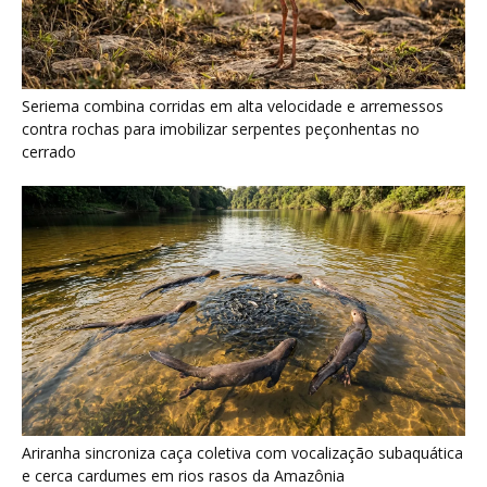
Ariranha sincroniza caça coletiva com vocalização subaquática
e cerca cardumes em rios rasos da Amazônia
Surucucu detecta calor pela fosseta loreal e prepara ataque de
emboscada no escuro da floresta