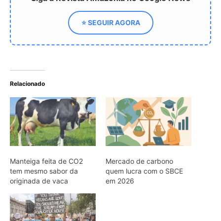
tem mesmo sabor da
quem lucra com o SBCE
originada de vaca
em 2026
A Desigualdade e a
Mudança Climática: Uma
Perspectiva Inovadora
ARTIGOS RELACIONADOS
Mais do autor
Cabeça-seca pesca de bico aberto e
fecha ao tocar na água em fração de
segundo