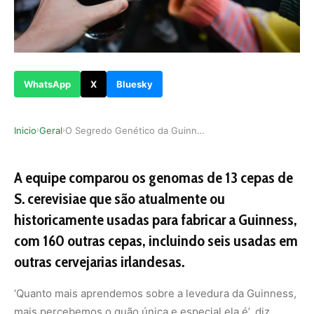
WhatsApp
X
Bluesky
Inicio
Geral
O Segredo Genético da Guinness: Uma Jornada de …
›
›
A equipe comparou os genomas de 13 cepas de
S. cerevisiae que são atualmente ou
historicamente usadas para fabricar a Guinness,
com 160 outras cepas, incluindo seis usadas em
outras cervejarias irlandesas.
‘Quanto mais aprendemos sobre a levedura da Guinness,
mais percebemos o quão única e especial ela é’, diz