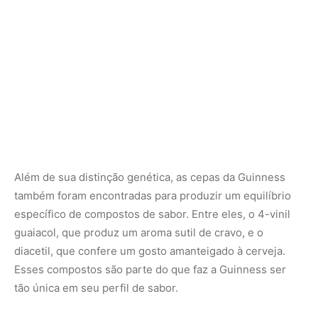
diacetil, que confere um gosto amanteigado à cerveja.
Esses compostos são parte do que faz a Guinness ser
tão única em seu perfil de sabor.
A pesquisa também revelou que as duas cepas
atualmente usadas pela Guinness são descendentes de
uma cepa usada para fabricar o stout em 1903. Isso
mostra que, embora a cerveja possa ter evoluído ao
longo dos anos, a levedura que a impulsiona manteve
uma conexão direta com suas raízes históricas.
Nunca
perca
uma