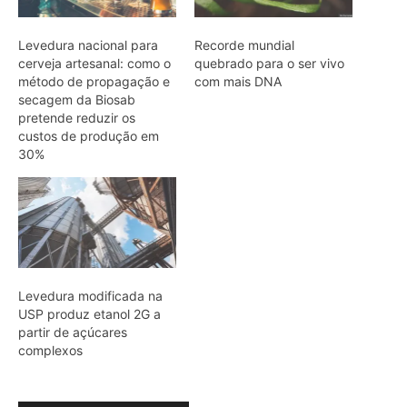
USP produz etanol 2G a
partir de açúcares
complexos
ARTIGOS RELACIONADOS
Mais do autor
Cândido Rondon não foi apenas
explorador: a história do homem que
tentou transformar fios, mapas e
floresta em política
O fogo, a mandioca e a memória: como
a cozinha ancestral pode funcionar
como tecnologia de regeneração
A cheia levou roças inteiras, mas não
apagou a agrobiodiversidade das
várzeas amazônicas