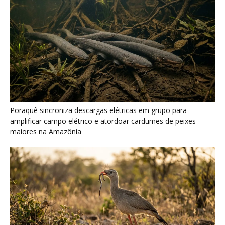
Seriema combina corridas em alta velocidade e arremessos
contra rochas para imobilizar serpentes peçonhentas no
cerrado
Últimas noticias
Tiê-sangue acumula carotenoides da fruta na
plumagem e só o macho...