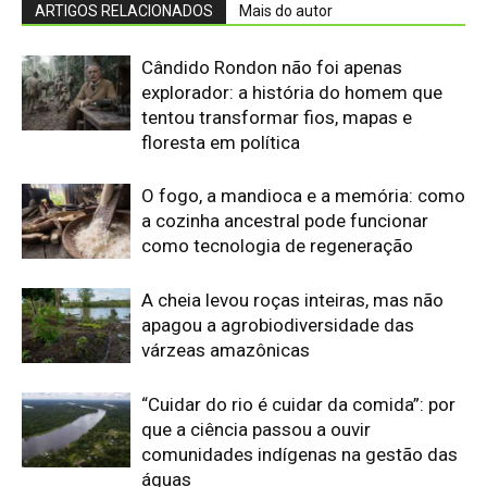
“Cuidar do rio é cuidar da comida”: por
que a ciência passou a ouvir
comunidades indígenas na gestão das
águas
Eu entrei no mundo dos sapos e
lagartos que vivem entre a canga e a
floresta do Pará
O calor está mudando a chance de
sobrevivência das aves amazônicas
mesmo onde a mata continua de pé