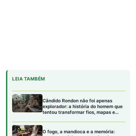
Cândido Rondon não foi apenas
explorador: a história do homem que
tentou transformar fios, mapas e
floresta em política
O fogo, a mandioca e a memória:
como a cozinha ancestral pode
funcionar como tecnologia de
regeneração
A cheia levou roças inteiras, mas não
apagou a agrobiodiversidade das
várzeas amazônicas
Daniel Kerruish, da empresa de alimentos e bebidas
Diageo Ireland Unlimited, e seus colegas realizaram uma
investigação detalhada sobre a evolução das leveduras
usadas para fabricar a Guinness. Baseando-se em
registros mantidos pela cervejaria Guinness desde 1903,