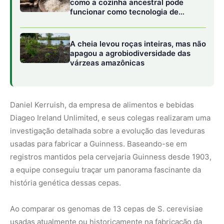
a equipe conseguiu traçar um panorama fascinante da
história genética dessas cepas.
Ao comparar os genomas de 13 cepas de S. cerevisiae
usadas atualmente ou historicamente na fabricação da
Guinness com 160 outras cepas, incluindo seis usadas
em outras cervejarias irlandesas, a equipe fez uma
descoberta surpreendente. As leveduras da Guinness,
embora pertençam à mesma linhagem das outras
leveduras de fabricação de cerveja irlandesa, eram
geneticamente diferentes o suficiente para formar uma
subpopulação anteriormente não identificada.