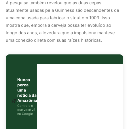
notícia da
🌿
Amazônia
Controle o
que você vê
no Google
O Google lançou as
Fontes Preferenciais
: escolha os
veículos que aparecem com prioridade. Adicione a
Revista Amazônia
e garanta cobertura exclusiva sempre
em destaque.
Adicionar Revista Amazônia como Fonte
Preferencial
Como funciona em 3 passos:
1. Pesquise qualquer assunto no Google
2. Toque no ⭐ ao lado de
"Principais Notícias"