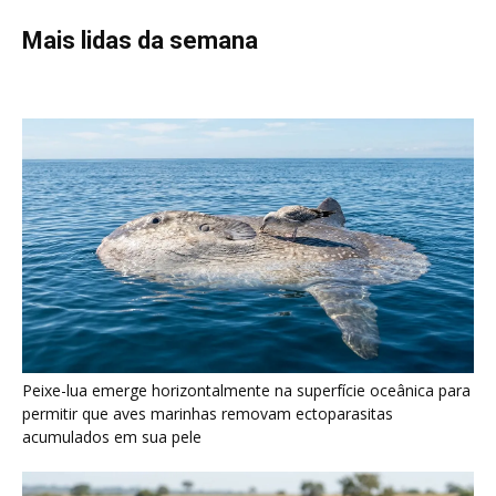
Peixe-lua emerge horizontalmente na superfície oceânica para
permitir que aves marinhas removam ectoparasitas
acumulados em sua pele
Seriema utiliza pernas longas e arremessa serpentes contra
rochas para subjugar presas peçonhentas nos campos