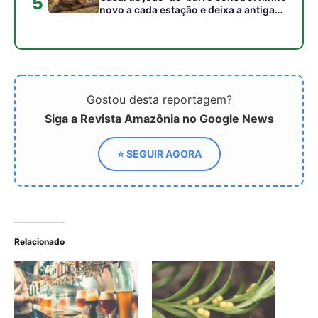
Relacionado
Levedura nacional para
Recorde mundial
cerveja artesanal: como o
quebrado para o ser vivo
método de propagação e
com mais DNA
secagem da Biosab
pretende reduzir os
custos de produção em
30%
Levedura modificada na