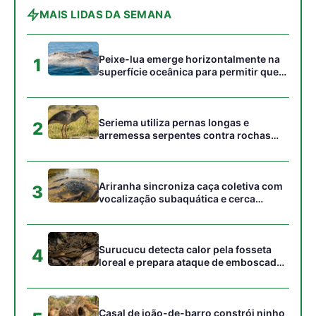
Surucucu detecta calor pela fosseta
4
loreal e prepara ataque de emboscada
no escuro da floresta
Casal de joão-de-barro constrói ninho
5
novo a cada estação e deixa a antiga
estrutura para outras aves
Gostou desta reportagem?
Siga a Revista Amazônia no Google News
⭐ SEGUIR AGORA