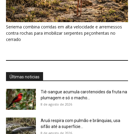
8 de agosto de 2026
Aruá respira com pulmão e brânquias, usa
sifão até a superfície...
8 de agosto de 2026
Tanajura voa uma única vez, descarta as asas
e leva fungo...
8 de agosto de 2026
El Niño 2026/2027: painel reúne ações de
governos no Brasil
8 de agosto de 2026
Traíra utiliza a bexiga natatória para respirar
ar em poças rasas...
8 de agosto de 2026