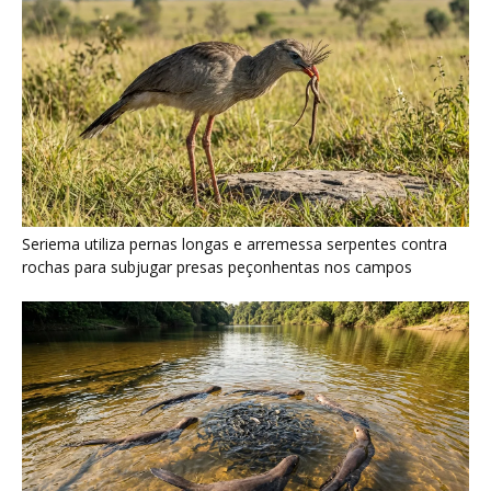
Ariranha sincroniza caça coletiva com vocalização subaquática
e cerca cardumes em rios rasos da Amazônia