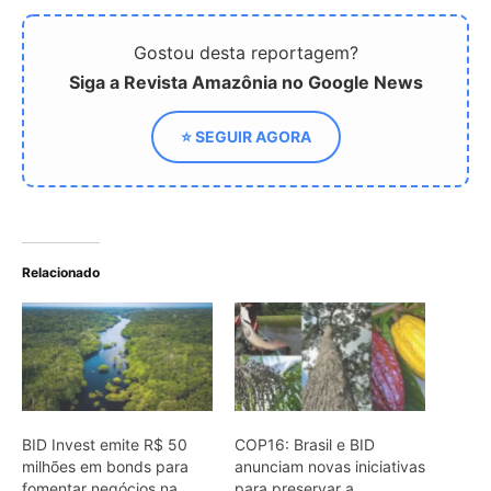
BID Invest emite R$ 50
COP16: Brasil e BID
milhões em bonds para
anunciam novas iniciativas
fomentar negócios na
para preservar a
Amazônia
Amazônia e impulsionar
bioeconomia
US$ 1,8 bi destinados à
Fundos Regionais
contemplarão a Amazônia
ARTIGOS RELACIONADOS
Mais do autor