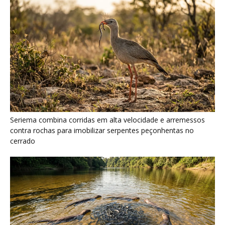
Ariranha sincroniza caça coletiva com vocalização subaquática
e cerca cardumes em rios rasos da Amazônia