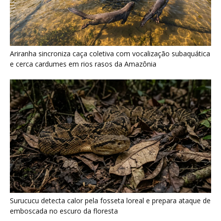
Surucucu detecta calor pela fosseta loreal e prepara ataque de
emboscada no escuro da floresta
Últimas noticias
Araponga combina caixa torácica adaptada e
canto metálico para alcançar a...
7 de agosto de 2026
“A chuva carrega um inventário da copa”: o
método que encontrou...
7 de agosto de 2026