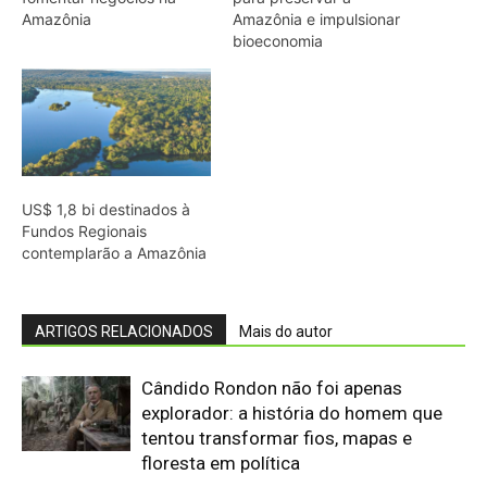
Cândido Rondon não foi apenas
explorador: a história do homem que
tentou transformar fios, mapas e
floresta em política
O fogo, a mandioca e a memória: como
a cozinha ancestral pode funcionar
como tecnologia de regeneração
A cheia levou roças inteiras, mas não
apagou a agrobiodiversidade das
várzeas amazônicas
“Cuidar do rio é cuidar da comida”: por
que a ciência passou a ouvir
comunidades indígenas na gestão das
águas