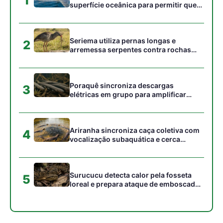
Surucucu detecta calor pela fosseta
5
loreal e prepara ataque de emboscada
no escuro da floresta
Gostou desta reportagem?
Siga a Revista Amazônia no Google News
⭐ SEGUIR AGORA
Relacionado