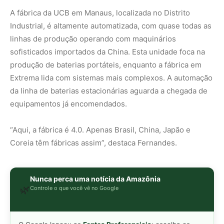
Nunca perca uma notícia da Amazônia
🌿
Controle o que você vê no Google
O Google lançou as
Fontes Preferenciais
: escolha os
veículos que aparecem com prioridade. Adicione a
Revista Amazônia
e garanta cobertura exclusiva sempre
em destaque.