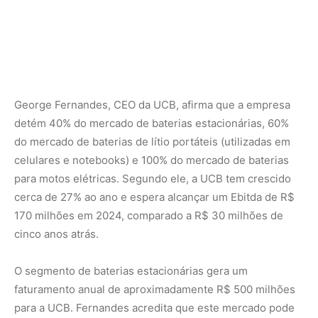
cinco anos atrás.
O segmento de baterias estacionárias gera um
faturamento anual de aproximadamente R$ 500 milhões
para a UCB. Fernandes acredita que este mercado pode
crescer exponencialmente, estimando um potencial de
R$ 50 bilhões nos próximos 10 anos, impulsionado pelos
leilões de armazenamento de energia que o governo
federal planeja realizar a partir de agosto. O
armazenamento de energia é essencial para garantir o
fornecimento constante de fontes renováveis, como
usinas eólicas e solares, que têm produção intermitente.
Fernandes também vê um futuro promissor para a venda
de baterias residenciais para armazenamento de energia.
A UCB planeja expandir internacionalmente com a
construção de uma fábrica em Marselha, França, visando
atender tanto o mercado europeu quanto o africano.