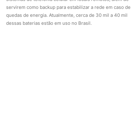
George Fernandes, CEO da UCB, afirma que a empresa
detém 40% do mercado de baterias estacionárias, 60%
do mercado de baterias de lítio portáteis (utilizadas em
celulares e notebooks) e 100% do mercado de baterias
para motos elétricas. Segundo ele, a UCB tem crescido
cerca de 27% ao ano e espera alcançar um Ebitda de R$
170 milhões em 2024, comparado a R$ 30 milhões de