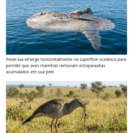
Seriema utiliza pernas longas e arremessa serpentes contra
rochas para subjugar presas peçonhentas nos campos