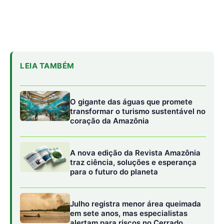
para o futuro do planeta
Julho registra menor área queimada
em sete anos, mas especialistas
alertam para riscos no Cerrado
Este empréstimo, com prazo de 10 anos e dois anos de
carência, faz parte de um plano de investimento de R$
380 milhões recentemente anunciado pela UCB, que é
controlada pelo fundo GEF Capital, detentor de 56% das
ações. Juan Parodi, diretor de investimentos do BID
Invest, comenta que a intenção é ajudar a empresa a
escalar suas soluções para novos mercados e que outros
financiamentos podem seguir este primeiro.
A maior parte do faturamento de R$ 1 bilhão da UCB