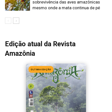
Edição 155
· Julho 2026
📖 Ler agora