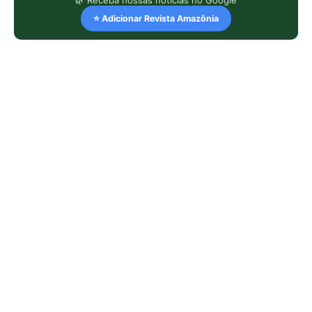
⭐ Adicionar Revista Amazônia
LEIA TAMBÉM
O gigante das águas que promete
transformar o turismo sustentável no
coração da Amazônia
A nova edição da Revista Amazônia
traz ciência, soluções e esperança