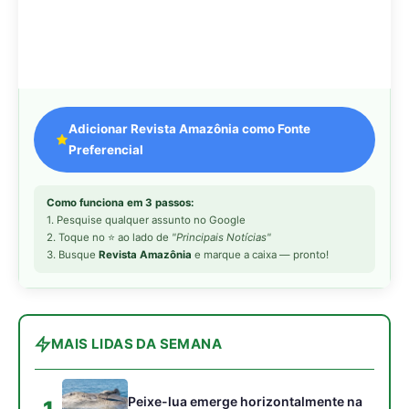
MAIS LIDAS DA SEMANA
Peixe-lua emerge horizontalmente na
1
superfície oceânica para permitir que
aves marinhas removam ectoparasitas
acumulados em sua pele
Seriema utiliza pernas longas e
2
arremessa serpentes contra rochas
para subjugar presas peçonhentas nos
campos
Poraquê sincroniza descargas
3
elétricas em grupo para amplificar
campo elétrico e atordoar cardumes de
peixes maiores na Amazônia
Ariranha sincroniza caça coletiva com
4
vocalização subaquática e cerca
cardumes em rios rasos da Amazônia