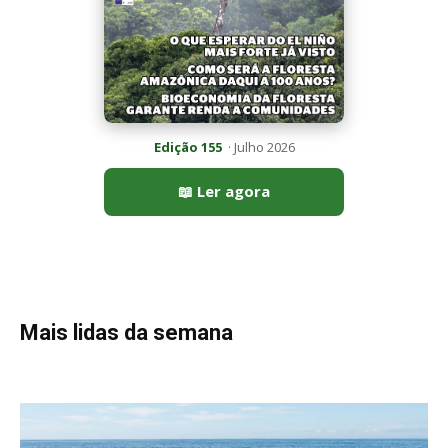
Mais lidas da semana
Peixe-lua emerge horizontalmente na superfície oceânica para
permitir que aves marinhas removam ectoparasitas
acumulados em sua pele