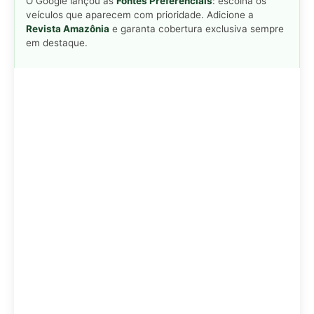
Adicionar Revista Amazônia como Fonte
Preferencial
Como funciona em 3 passos:
1. Pesquise qualquer assunto no Google
2. Toque no ⭐ ao lado de
"Principais Notícias"
3. Busque
Revista Amazônia
e marque a caixa — pronto!