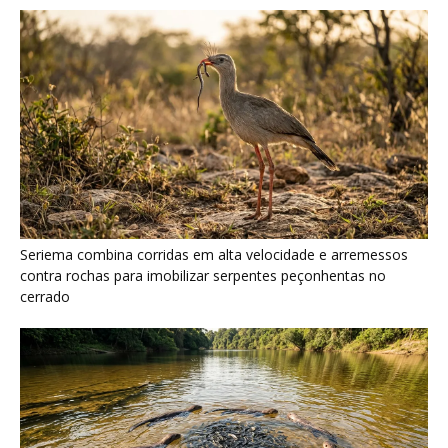
Ariranha sincroniza caça coletiva com vocalização subaquática
e cerca cardumes em rios rasos da Amazônia