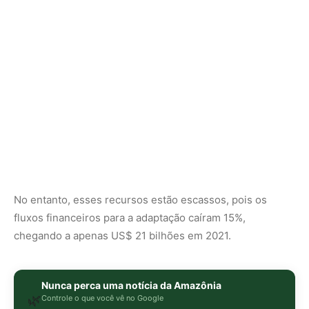
chegando a apenas US$ 21 bilhões em 2021.
Nunca perca uma notícia da Amazônia
🌿
Controle o que você vê no Google
O Google lançou as
Fontes Preferenciais
: escolha os
veículos que aparecem com prioridade. Adicione a
Revista Amazônia
e garanta cobertura exclusiva sempre
em destaque.
Adicionar Revista Amazônia como Fonte
Preferencial
Como funciona em 3 passos:
1. Pesquise qualquer assunto no Google
2. Toque no ⭐ ao lado de
"Principais Notícias"
3. Busque
Revista Amazônia
e marque a caixa — pronto!