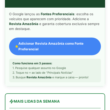
MAIS LIDAS DA SEMANA
Peixe-lua emerge horizontalmente na
1
superfície oceânica para permitir que
aves marinhas removam ectoparasitas
acumulados em sua pele
Seriema utiliza pernas longas e
2
arremessa serpentes contra rochas
para subjugar presas peçonhentas nos
campos
Poraquê sincroniza descargas
3
elétricas em grupo para amplificar
campo elétrico e atordoar cardumes de
peixes maiores na Amazônia
Ariranha sincroniza caça coletiva com
4
vocalização subaquática e cerca