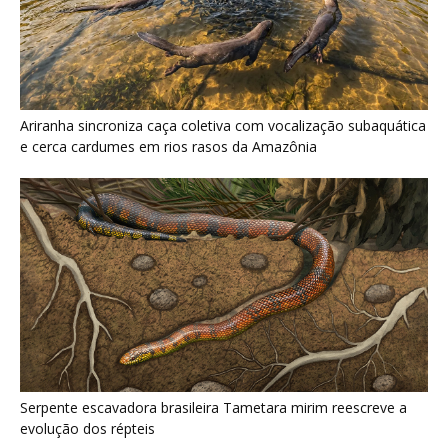
Serpente escavadora brasileira Tametara mirim reescreve a
evolução dos répteis
Últimas noticias
Nova espécie de rã é descoberta em florestas
do Acre
5 de agosto de 2026
Fertilizante inteligente da USP pode regenerar
solos degradados
5 de agosto de 2026