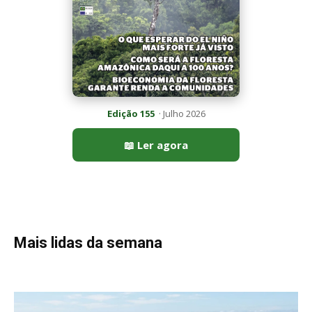
Mais lidas da semana
Peixe-lua emerge horizontalmente na superfície oceânica para
permitir que aves marinhas removam ectoparasitas
acumulados em sua pele