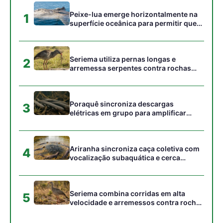
cardumes em rios rasos da Amazônia
Seriema combina corridas em alta
5
velocidade e arremessos contra rochas
para imobilizar serpentes peçonhentas
no cerrado
Gostou desta reportagem?
Siga a Revista Amazônia no Google News
⭐ SEGUIR AGORA
Relacionado