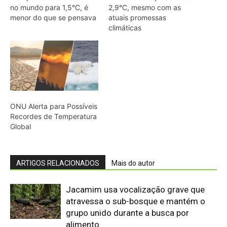
Jacamim usa vocalização grave que
atravessa o sub-bosque e mantém o
grupo unido durante a busca por
alimento
Peixe-boi-amazônico usa lábios
preênseis para arrancar plantas e troca
dentes durante toda a vida nos rios da
Amazônia
Onça-parda salta cinco metros, mia e
assobia porque seu aparelho vocal
lembra o de gatos pequenos
Abelhões do Reino Unido podem sofrer
mais com ondas de calor