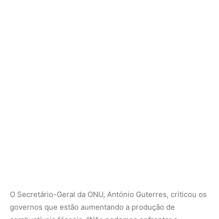
O Secretário-Geral da ONU, António Guterres, criticou os
governos que estão aumentando a produção de
combustíveis fósseis. “Não podemos enfrentar a
catástrofe climática sem combater sua causa raiz: a
dependência de combustíveis fósseis. A COP28 deve
enviar um sinal claro visando o fim da era dos
combustíveis fósseis”, afirmou.
“Precisamos de compromissos confiáveis para aumentar
as energias renováveis, eliminar gradualmente os
combustíveis fósseis e aumentar a eficiência energética,
garantindo uma transição justa e equitativa”, acrescentou.
O relatório também defende que uma transição equitativa
da produção de combustíveis fósseis deve levar em