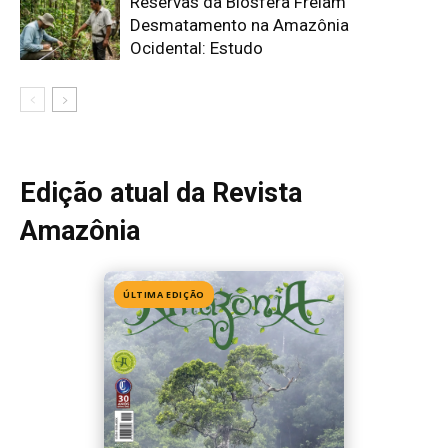
Edição 155
· Julho 2026
📖 Ler agora