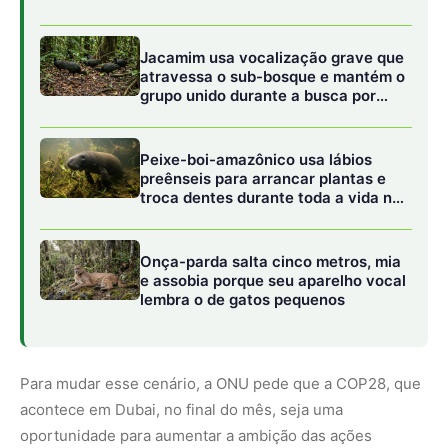
Para mudar esse cenário, a ONU pede que a COP28, que
acontece em Dubai, no final do mês, seja uma
oportunidade para aumentar a ambição das ações
climáticas. “Os compromissos atuais no âmbito do Acordo
de Paris colocam o mundo no caminho para um aumento
da temperatura de 2,5ºC a 2,9ºC acima dos níveis pré-
industriais neste século, apontando para a necessidade
urgente de uma maior ação climática”, diz o relatório.
Entre as medidas necessárias, estão o fim da produção e
uso de carvão até 2040; e uma redução de pelo menos
três quartos na produção e uso de petróleo e gás até
2050, em relação aos níveis de 2020. “O potencial
fracasso dessas medidas para se desenvolver em escala
que exige uma eliminação global ainda mais rápida de
todos os combustíveis fósseis”, complementa o estudo.