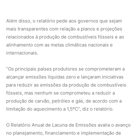
limitação do aquecimento a 1,5ºC”, diz o relatório.
O Relatório Anual de Lacuna de Emissões avalia o avanço
no planejamento, financiamento e implementação de
ações para se adaptar às mudanças climáticas. Ele revela
que os países em desenvolvimento precisam de 50%
mais recursos do que o estimado anteriormente.
Segundo a ONU, os países em desenvolvimento terão
que gastar US$ 215 bilhões por ano nesta década para se
adaptar aos efeitos do aquecimento global, e que as
prioridades domésticas de adaptação exigem US$ 387
bilhões por ano.