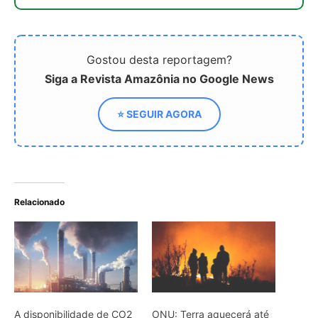
A disponibilidade de CO2
ONU: Terra aquecerá até
no mundo para 1,5°C, é
2,9°C, mesmo com as
menor do que se pensava
atuais promessas
climáticas
ONU Alerta para Possíveis
Recordes de Temperatura
Global
ARTIGOS RELACIONADOS
Mais do autor