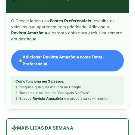
MAIS LIDAS DA SEMANA
Peixe-lua emerge horizontalmente na
1
superfície oceânica para permitir que
aves marinhas removam ectoparasitas
acumulados em sua pele
Seriema utiliza pernas longas e
2
arremessa serpentes contra rochas
para subjugar presas peçonhentas nos
campos
Poraquê sincroniza descargas
3
elétricas em grupo para amplificar
campo elétrico e atordoar cardumes de
peixes maiores na Amazônia
Ariranha sincroniza caça coletiva com
4
vocalização subaquática e cerca
cardumes em rios rasos da Amazônia