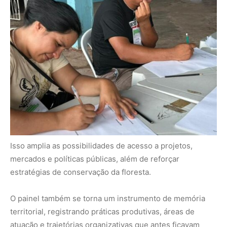
O painel também se torna um instrumento de memória
territorial, registrando práticas produtivas, áreas de
atuação e trajetórias organizativas que antes ficavam
dispersas em documentos isolados.
Fichas técnicas funcionam como
portfólios institucionais
Outra inovação importante foi o aprimoramento das
fichas técnicas de cada organização cadastrada.
Essas fichas reúnem informações sobre:
Territórios de atuação
Produção e comercialização