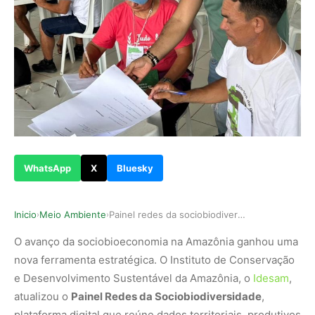
WhatsApp
X
Bluesky
Inicio
Meio Ambiente
Painel redes da sociobiodiversidade amplia indi…
›
›
O avanço da sociobioeconomia na Amazônia ganhou uma
nova ferramenta estratégica. O Instituto de Conservação
e Desenvolvimento Sustentável da Amazônia, o
Idesam
,
atualizou o
Painel Redes da Sociobiodiversidade
,
plataforma digital que reúne dados territoriais, produtivos