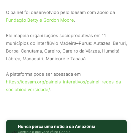
Nunca perca uma notícia da Amazônia
🌿
Controle o que você vê no Google
O Google lançou as
Fontes Preferenciais
: escolha os
veículos que aparecem com prioridade. Adicione a
Revista Amazônia
e garanta cobertura exclusiva sempre
em destaque.
Adicionar Revista Amazônia como Fonte
Preferencial
Como funciona em 3 passos:
1. Pesquise qualquer assunto no Google
2. Toque no ⭐ ao lado de
"Principais Notícias"
3. Busque
Revista Amazônia
e marque a caixa — pronto!