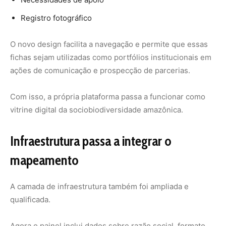
A camada de infraestrutura também foi ampliada e
qualificada.
Agora o painel inclui dados sobre razão social, formato
jurídico, status de atividade e tipos de estrutura, como
agroindústrias, casas de farinha, entrepostos, frigoríficos
e movelarias.
Embora o foco principal continue sendo as organizações
comunitárias, infraestruturas empresariais reconhecidas
no território também foram incorporadas, com dados
obtidos junto a parceiros e bases geoespaciais.
Políticas públicas ganham visibilidade
territorial