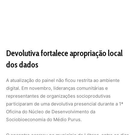
Oficina do Núcleo de Desenvolvimento da
Sociobioeconomia do Médio Purus.
O encontro ocorreu no município de Lábrea, entre os dias
24 e 26, e reuniu representantes de 32 organizações dos
municípios de Tapauá, Lábrea, Canutama e Pauini.
Durante a atividade, os participantes navegaram pelo
painel, visualizaram os dados de seus próprios territórios
e discutiram como a ferramenta pode apoiar a
governança local e a tomada de decisões comunitárias.
Para Marcikely Ferreira dos Santos, presidente da
Associação dos Produtores Agroextrativistas da Colônia
do Sardinha, a atualização representa um avanço
concreto na defesa do território.