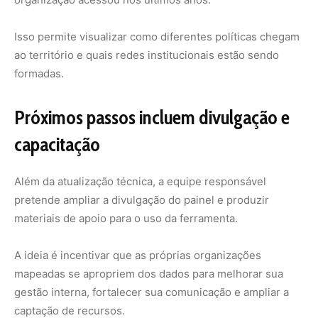
A ideia é incentivar que as próprias organizações
mapeadas se apropriem dos dados para melhorar sua
gestão interna, fortalecer sua comunicação e ampliar a
captação de recursos.
O painel foi desenvolvido pelo Idesam com apoio da
Fundação Betty e Gordon Moore
.
Ele mapeia organizações socioprodutivas em 11
municípios do interflúvio Madeira–Purus: Autazes, Beruri,
Borba, Canutama, Careiro, Careiro da Várzea, Humaitá,
Lábrea, Manaquiri, Manicoré e Tapauá.
A plataforma pode ser acessada em
https://idesam.org/paineis-interativos/painel-redes-da-
sociobiodiversidade/
.