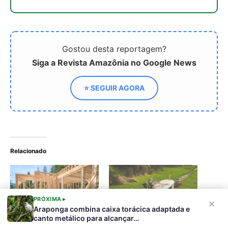
Madeira engenheirada
Bioeconomia na
avança como solução
Amazônia: BioHubs e
climática na construção
Núcleos fortalecem
desenvolvimento
sustentável
Bioeconomia paraense
movimenta R$ 13,5
bilhões e revela desafios
PRÓXIMA ▸
×
de inclusão e
Araponga combina caixa torácica adaptada e
sustentabilidade
canto metálico para alcançar…