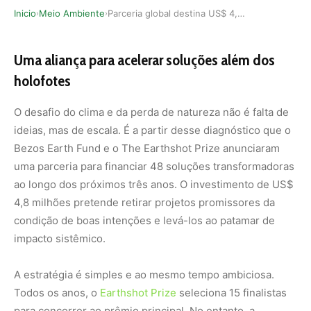
Inicio
Meio Ambiente
Parceria global destina US$ 4,8 milhões para ac…
›
›
Uma aliança para acelerar soluções além dos
holofotes
O desafio do clima e da perda de natureza não é falta de
ideias, mas de escala. É a partir desse diagnóstico que o
Bezos Earth Fund e o The Earthshot Prize anunciaram
uma parceria para financiar 48 soluções transformadoras
ao longo dos próximos três anos. O investimento de US$
4,8 milhões pretende retirar projetos promissores da
condição de boas intenções e levá-los ao patamar de
impacto sistêmico.
A estratégia é simples e ao mesmo tempo ambiciosa.
Todos os anos, o
Earthshot Prize
seleciona 15 finalistas
para concorrer ao prêmio principal. No entanto, a