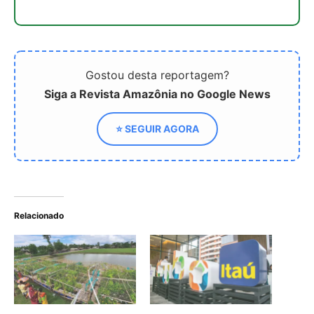
Relatório da ONU sobre a
Vale e Cubo Itaú unem
seca explora os
forças para inovar na
“dividendos triplos” da
mineração com apoio de
construção da resiliência
startups
Brasil contará com US$
247 milhões para
restauração florestal e
soluções baseadas na
natureza