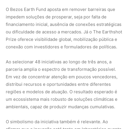
um ecossistema mais robusto de soluções climáticas e
ambientais, capaz de produzir mudanças cumulativas.
O simbolismo da iniciativa também é relevante. Ao
afirmar que a inovação está tanto em laboratórios quanto
em comunidades locais, os organizadores reconhecem
que o clima é um desafio técnico, mas também social.
Tecnologias de captura de carbono convivem com
projetos de restauração conduzidos por povos
tradicionais; proteínas produzidas a partir de dióxido de
carbono dividem espaço com cooperativas que integram
conhecimento indígena à regeneração de paisagens.
Em última instância, a parceria reforça a ideia de que o
enfrentamento do clima exige ousadia, colaboração e
capacidade de escala. Se a década é decisiva, como
indicam especialistas, acelerar o que já funciona pode