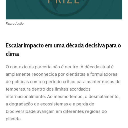
internacionalmente. Ao mesmo tempo, o desmatamento,
a degradação de ecossistemas e a perda de
biodiversidade avançam em diferentes regiões do
planeta.
Nesse cenário, o The Earthshot Prize consolidou-se
como um dos prêmios ambientais de maior visibilidade
global, conectando inovadores, investidores, empresas e
comunidades. Ao selecionar 15 finalistas por ano, a
iniciativa cria uma vitrine poderosa para soluções de
clima e natureza. No entanto, o novo acordo amplia essa
lógica ao reconhecer que o impacto não deve ficar
restrito aos vencedores oficiais.
Jason Knauf, CEO do The Earthshot Prize, destacou que
o conjunto de indicações recebidas todos os anos
constitui um pipeline global de soluções investíveis que