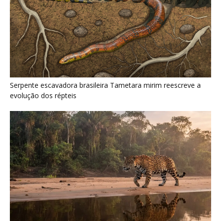
Como a majestosa onça pintada protege as margens dos rios
e sustenta o equilíbrio ecológico na floresta amazônica
Últimas noticias
Nova espécie de rã é descoberta em florestas
do Acre
5 de agosto de 2026
Fertilizante inteligente da USP pode regenerar