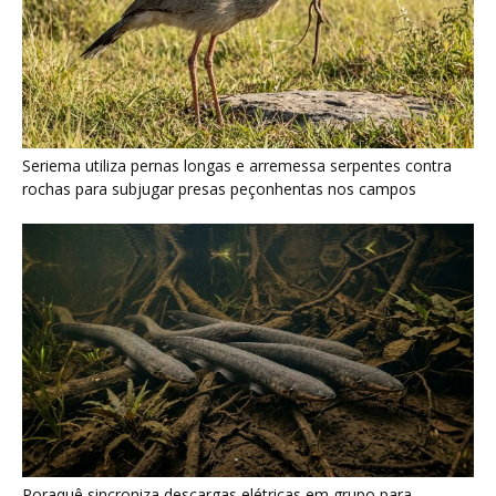
Poraquê sincroniza descargas elétricas em grupo para
amplificar campo elétrico e atordoar cardumes de peixes
maiores na Amazônia
Seriema combina corridas em alta velocidade e arremessos