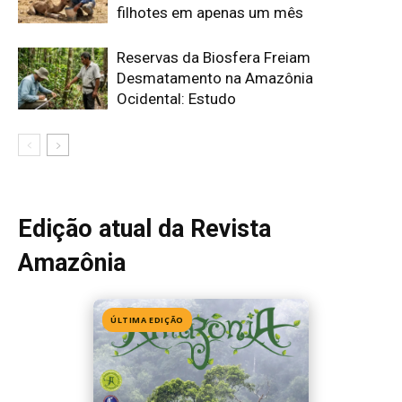
ÚLTIMA EDIÇÃO
Edição 155
· Julho 2026
📖 Ler agora