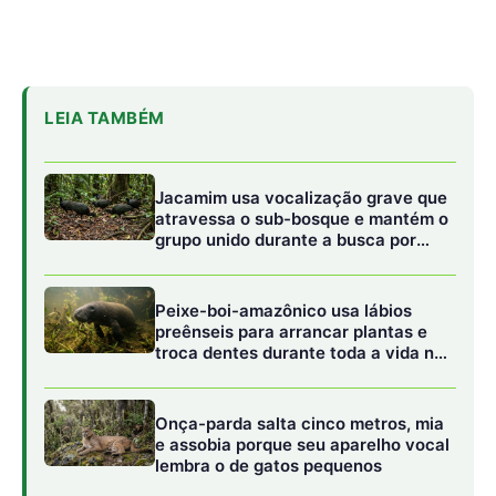
rios da Amazônia
Onça-parda salta cinco metros, mia
e assobia porque seu aparelho vocal
lembra o de gatos pequenos
O movimento revela uma leitura estratégica do momento
atual. Em uma década considerada decisiva para o clima,
ampliar o impacto de soluções já testadas pode ser mais
eficaz do que apostar apenas em novas promessas. A
parceria aposta na aceleração, não apenas na
descoberta.
Inovação climática que nasce em laboratórios e
territórios