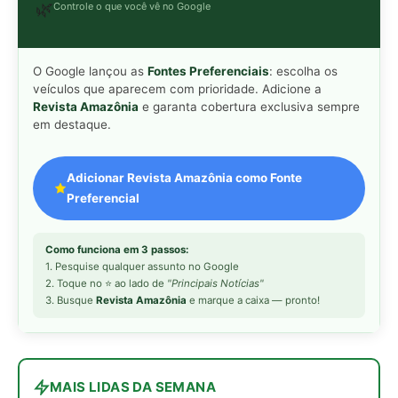
3. Busque
Revista Amazônia
e marque a caixa — pronto!
MAIS LIDAS DA SEMANA
Peixe-lua emerge horizontalmente na
1
superfície oceânica para permitir que
aves marinhas removam ectoparasitas
acumulados em sua pele
Seriema utiliza pernas longas e
2
arremessa serpentes contra rochas
para subjugar presas peçonhentas nos
campos
Poraquê sincroniza descargas
3
elétricas em grupo para amplificar
campo elétrico e atordoar cardumes de
peixes maiores na Amazônia
Seriema combina corridas em alta