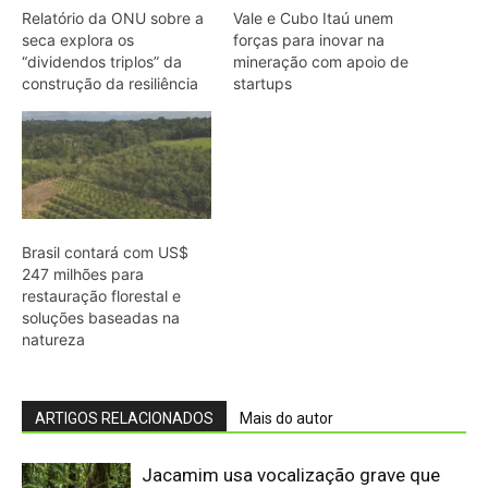
ARTIGOS RELACIONADOS
Mais do autor
Jacamim usa vocalização grave que
atravessa o sub-bosque e mantém o
grupo unido durante a busca por
alimento
Peixe-boi-amazônico usa lábios
preênseis para arrancar plantas e troca
dentes durante toda a vida nos rios da
Amazônia
Onça-parda salta cinco metros, mia e
assobia porque seu aparelho vocal
lembra o de gatos pequenos
Abelhões do Reino Unido podem sofrer