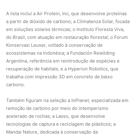
Também figuram na seleção a InPlanet, especializada em
remoção de carbono por meio do intemperismo
acelerado de rochas; a Lasso, que desenvolve
tecnologias de captura e reciclagem de plásticos; a
Mandai Nature, dedicada à conservação da
biodiversidade; a Mati Carbon, voltada à remoção de
carbono em solos agrícolas; a MERMAID, focada em
monitoramento de recifes de coral; a Asociación
Conservacionista Misión Tiburón, que atua na proteção
de tubarões e ecossistemas marinhos; a Simple Planet,
com inovação em proteínas alternativas; a Snowchange
Cooperative, que integra conhecimento indígena à
restauração ambiental; a tHEMEat Company, produtora de
alternativas à carne convencional; e a UP Catalyst, que
transforma carbono capturado em materiais avançados.
O conjunto das organizações revela um mosaico de
abordagens para o clima. Há tecnologia de ponta, ciência