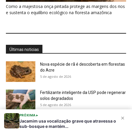
solos degradados
5 de agosto de 2026
O que acontece com uma carcaça na
floresta? Um besouro pode...
5 de agosto de 2026
Um simples tapete de musgo escondia
centenas de formas de vida...
5 de agosto de 2026
Morcegos brancos constroem tendas com
folhas e conseguem digerir sementes em...
5 de agosto de 2026
PRÓXIMA ▸
×
Jacamim usa vocalização grave que atravessa o
sub-bosque e mantém…