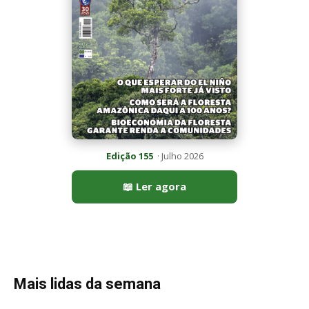
Mais lidas da semana
Peixe-lua emerge horizontalmente na superfície oceânica para
permitir que aves marinhas removam ectoparasitas
acumulados em sua pele