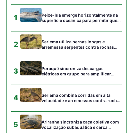
4
velocidade e arremessos contra rochas
para imobilizar serpentes peçonhentas
no cerrado
Ariranha sincroniza caça coletiva com
5
vocalização subaquática e cerca
cardumes em rios rasos da Amazônia
Gostou desta reportagem?
Siga a Revista Amazônia no Google News
⭐ SEGUIR AGORA
Relacionado