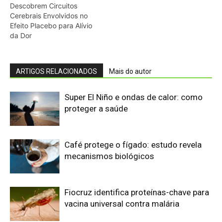
Fiocruz identifica proteínas-chave para
vacina universal contra malária
Ministério da Saúde anuncia plano de
R$ 9,8 bi contra El Niño
Calor extremo matou 120 mil pessoas
no Brasil — sem dados raciais claros
sobre quem mais sofre
Prodígio aos nove anos e futuro
neurocirurgião infantil Aiden Wilkins
redefine os limites da inteligência e da
neurociência na faculdade