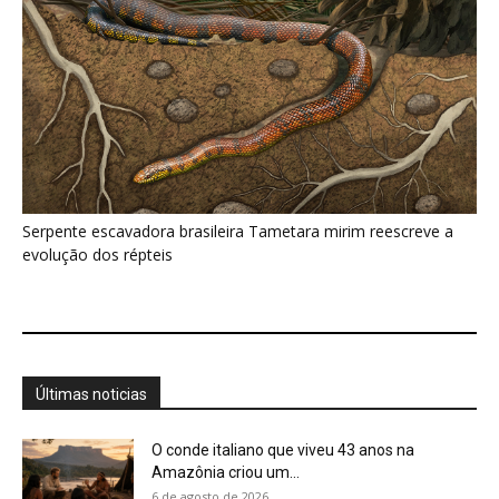
Últimas noticias
O conde italiano que viveu 43 anos na
Amazônia criou um...
6 de agosto de 2026
Ele registrou narrativas no extremo norte da
Amazônia que chegariam às...
6 de agosto de 2026
O alemão que recebeu um novo nome entre
os Guarani passou...
6 de agosto de 2026
Mucurana resiste ao veneno da jararaca, usa
dente posterior sulcado e...
6 de agosto de 2026