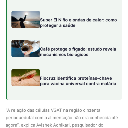
“A relação das células VGAT na região cinzenta
periaquedutal com a alimentação não era conhecida até
agora”, explica Avishek Adhikari, pesquisador do
Departamento de Psicologia da UCLA e líder do estudo.
Inicialmente, os cientistas estavam investigando esses
neurônios em relação à ansiedade, mas ficaram
surpresos ao descobrir seu papel na busca por comida.
Fernando Reis, neurocientista brasileiro da UCLA e autor
principal do estudo, relata que a descoberta foi acidental.
“Estávamos inicialmente interessados na relação desses
neurônios com a ansiedade, mas percebemos que eles
desencadeavam uma busca desenfreada por alimentos”,
explica Reis, destacando a importância dos experimentos
adicionais conduzidos para entender esse fenômeno.