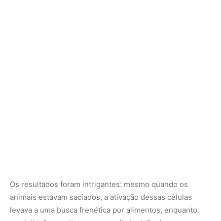
Os resultados foram intrigantes: mesmo quando os
animais estavam saciados, a ativação dessas células
levava a uma busca frenética por alimentos, enquanto
sua inibição resultava em uma diminuição do consumo.
“Os camundongos pareciam sentir prazer na busca por
comida, indicando uma sensação positiva de
recompensa”, observa Reis.
Além disso, os animais estavam dispostos a superar
obstáculos para alcançar os alimentos, demonstrando um
forte impulso motivacional. A optogenética, uma técnica
que utiliza a sensibilidade à luz para manipular a
atividade neuronal, foi essencial para esses
experimentos.
Juliane Ikebara, coautora do estudo e pesquisadora da