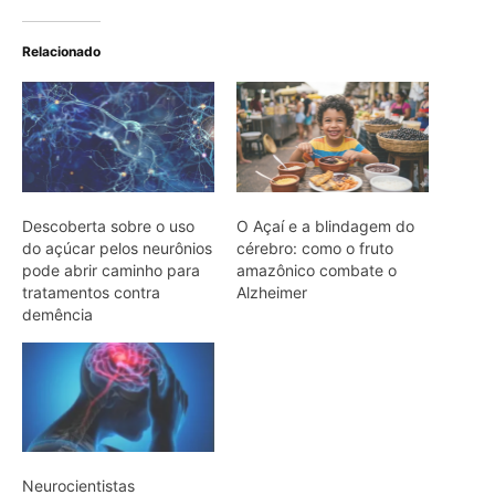
Neurocientistas
Descobrem Circuitos
Cerebrais Envolvidos no
Efeito Placebo para Alívio
da Dor
ARTIGOS RELACIONADOS
Mais do autor
Super El Niño e ondas de calor: como
proteger a saúde
Café protege o fígado: estudo revela
mecanismos biológicos