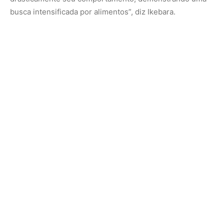
Os resultados dessas pesquisas abrem caminho para
uma compreensão mais profunda dos mecanismos
cerebrais subjacentes aos distúrbios alimentares, como
anorexia e compulsão alimentar. Embora ainda não seja
possível testar diretamente esses achados em humanos,
futuros estudos podem explorar se mecanismos
semelhantes estão em jogo em primatas, potencialmente
abrindo novas possibilidades para intervenções
terapêuticas.