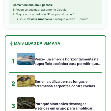
Seriema utiliza pernas longas e
2
arremessa serpentes contra rochas
para subjugar presas peçonhentas nos
campos
Poraquê sincroniza descargas
3
elétricas em grupo para amplificar
campo elétrico e atordoar cardumes de
peixes maiores na Amazônia
Ariranha sincroniza caça coletiva com
4
vocalização subaquática e cerca
cardumes em rios rasos da Amazônia
Seriema combina corridas em alta
5
velocidade e arremessos contra rochas
para imobilizar serpentes peçonhentas
no cerrado
Gostou desta reportagem?
Siga a Revista Amazônia no Google News