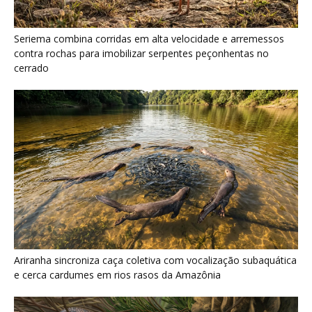
Ariranha sincroniza caça coletiva com vocalização subaquática
e cerca cardumes em rios rasos da Amazônia
Serpente escavadora brasileira Tametara mirim reescreve a
evolução dos répteis