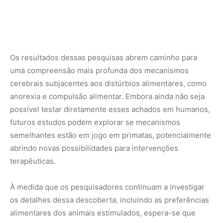
À medida que os pesquisadores continuam a investigar
os detalhes dessa descoberta, incluindo as preferências
alimentares dos animais estimulados, espera-se que
esses avanços contribuam para uma compreensão mais
completa do cérebro e, eventualmente, para o
desenvolvimento de novas abordagens para o tratamento
de distúrbios alimentares.
Nunca perca uma notícia da Amazônia
🌿
Controle o que você vê no Google
O Google lançou as
Fontes Preferenciais
: escolha os
veículos que aparecem com prioridade. Adicione a
Revista Amazônia
e garanta cobertura exclusiva sempre
em destaque.