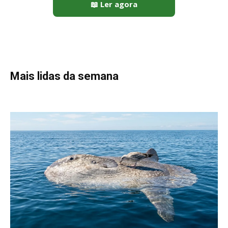
Peixe-lua emerge horizontalmente na superfície oceânica para
permitir que aves marinhas removam ectoparasitas
acumulados em sua pele