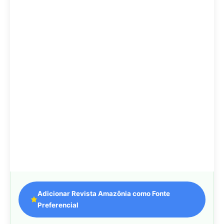
Adicionar Revista Amazônia como Fonte
Preferencial
Como funciona em 3 passos:
1. Pesquise qualquer assunto no Google
2. Toque no ⭐ ao lado de
"Principais Notícias"
3. Busque
Revista Amazônia
e marque a caixa — pronto!
MAIS LIDAS DA SEMANA
Peixe-lua emerge horizontalmente na
1
superfície oceânica para permitir que
aves marinhas removam ectoparasitas
acumulados em sua pele