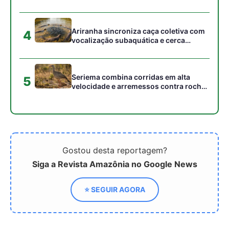
⭐ SEGUIR AGORA
Relacionado
Descoberta sobre o uso
O Açaí e a blindagem do
do açúcar pelos neurônios
cérebro: como o fruto
pode abrir caminho para
amazônico combate o
tratamentos contra
Alzheimer
demência