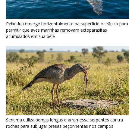
Seriema utiliza pernas longas e arremessa serpentes contra
rochas para subjugar presas peçonhentas nos campos
Poraquê sincroniza descargas elétricas em grupo para
amplificar campo elétrico e atordoar cardumes de peixes
maiores na Amazônia