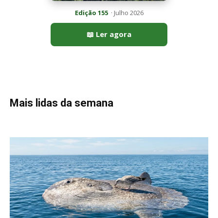
Peixe-lua emerge horizontalmente na superfície oceânica para
permitir que aves marinhas removam ectoparasitas
acumulados em sua pele