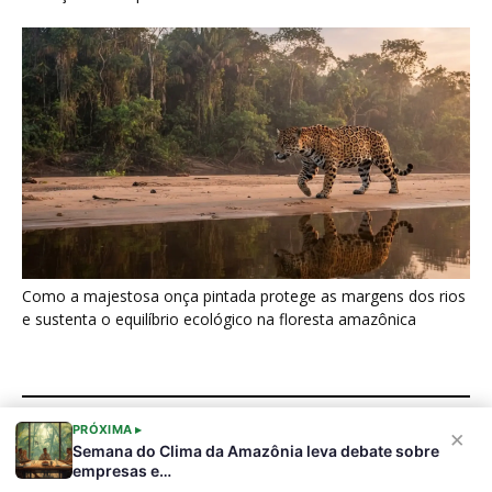
Últimas noticias
Nova espécie de rã é descoberta em florestas
do Acre
5 de agosto de 2026
Fertilizante inteligente da USP pode regenerar
solos degradados
5 de agosto de 2026
O que acontece com uma carcaça na
floresta? Um besouro pode...
5 de agosto de 2026
PRÓXIMA ▸
×
Semana do Clima da Amazônia leva debate sobre
Um simples tapete de musgo escondia
empresas e…
centenas de formas de vida...