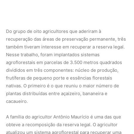
cacaueiro.
A família do agricultor Antônio Maurício é uma das que
obteve a recomposição da reserva legal. O agricultor
atualizou um sistema agroflorestal para recuperar uma
nascente localizada no seu lote. “Foram 45 mudas de
banana, 90 de açaí, 90 de cacau, além de mogno,
andiroba, buriti e ipê. Tudo para proteger a água da
minha área”, conta. Ele tem observado que uma
vegetação nascente é condição fundamental para manter
a qualidade da água.
“As nossas áreas de preservação permanente devem ser
cobertas com vegetação nativa e produtivas também. Se
descobrirmos tudo, isso compromete a qualidade da
nossa água”, acredita.