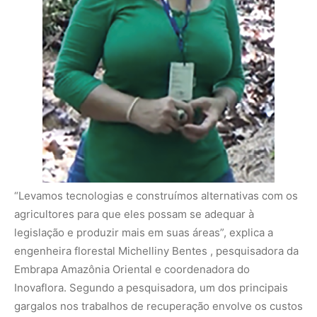
legislação e produzir mais em suas áreas”, explica a
engenheira florestal Michelliny Bentes , pesquisadora da
Embrapa Amazônia Oriental e coordenadora do
Inovaflora. Segundo a pesquisadora, um dos principais
gargalos nos trabalhos de recuperação envolve os custos
com a produção ou aquisição de
sementes,
mudas e insumos, e com adubação, viveiros e transporte
até as áreas de plantio. “Esses custos são altos na
Amazônia. A entrega de sementes de espécies florestais
nativas é outro gargalo, assim como o conhecimento
sobre seu desenvolvimento germinativo”.
Para contornar
as dificuldades, a equipe do projeto avaliou em conjunto
com a comunidade a utilização da técnica de plantio de
sementes escarificadas ou pré-germinadas, que, entre
outros benefícios, diminui os custos na etapa de viveiro
(semeadura, repicagem e condução) e sem transporte
até o local definitivo de plantio. “É uma técnica simples e
barata que pode ser aplicada pelo produtor com