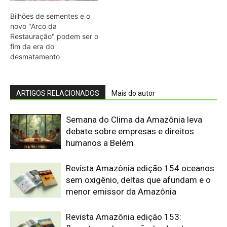
Revista Amazônia edição 154 oceanos
sem oxigênio, deltas que afundam e o
menor emissor da Amazônia
Revista Amazônia edição 153:
florestas sob pressão, banho de
floresta e o relógio biológico da
Amazônia
Como a fúria climática de 100kms por
hora destruiu um gigante eólico na
fronteira do Brasil e apagou uma
cidade gaúcha inteira
Revista Amazônia de Abril: plantas que
evoluem, bioeconomia e o futuro da
floresta
As mudanças climáticas podem