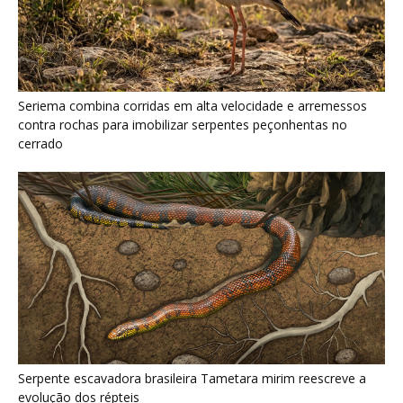
Serpente escavadora brasileira Tametara mirim reescreve a
evolução dos répteis
Como a majestosa onça pintada protege as margens dos rios
e sustenta o equilíbrio ecológico na floresta amazônica