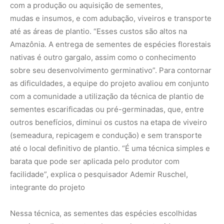
facilidade”, explica o pesquisador Ademir Ruschel,
integrante do projeto
Nessa técnica, as sementes das espécies escolhidas
germinam diretamente sobre o solo, protegidas por uma
cobertura de palha umedecida, e depois são levadas para
o plantio nas áreas de recuperação. “No fim do processo,
elas se desenvolvem tão bem quanto uma muda que
começou num saquinho com substrato e protegido pelo
viveiro, ou mesmo avantajada, por preservar a formação
radicular, principalmente mantendo a raiz pivotante
provida da coifa, o que fisiologicamente favorece a saúde
da planta”, avalia Ruschel.
Seguindo essa técnica, nas áreas de preservação
permanente escolhidas para recuperação, as sementes
escarificadas ou pré-germinadas foram plantadas de