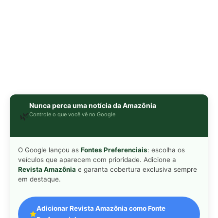
Revista Amazônia
e garanta cobertura exclusiva sempre
em destaque.
Adicionar Revista Amazônia como Fonte
Preferencial
Como funciona em 3 passos:
1. Pesquise qualquer assunto no Google
2. Toque no ⭐ ao lado de
"Principais Notícias"
3. Busque
Revista Amazônia
e marque a caixa — pronto!
MAIS LIDAS DA SEMANA
Peixe-lua emerge horizontalmente na
1
superfície oceânica para permitir que
aves marinhas removam ectoparasitas