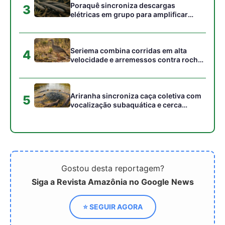
Gostou desta reportagem?
Siga a Revista Amazônia no Google News
⭐ SEGUIR AGORA
Relacionado
Rede Transformar abre
Agroecologia: Uma
inscrições para nova
alternativa sustentável
seleção de projetos de
para a agricultura familiar
proteção do bioma
e o meio ambiente
Amazônico