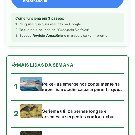
acumulados em sua pele
Seriema utiliza pernas longas e
2
arremessa serpentes contra rochas
para subjugar presas peçonhentas nos
campos
Poraquê sincroniza descargas
3
elétricas em grupo para amplificar
campo elétrico e atordoar cardumes de
peixes maiores na Amazônia
Seriema combina corridas em alta
4
velocidade e arremessos contra rochas
para imobilizar serpentes peçonhentas
no cerrado
Ariranha sincroniza caça coletiva com
5
vocalização subaquática e cerca
cardumes em rios rasos da Amazônia