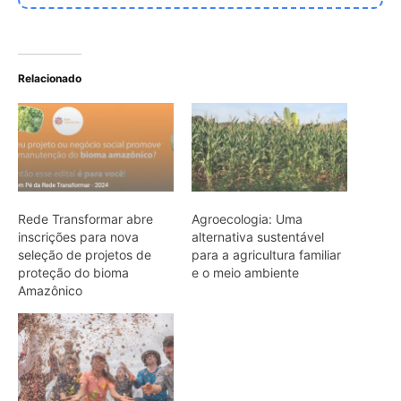
Bilhões de sementes e o
novo "Arco da
Restauração" podem ser o
fim da era do
desmatamento
ARTIGOS RELACIONADOS
Mais do autor
Semana do Clima da Amazônia leva
debate sobre empresas e direitos
humanos a Belém