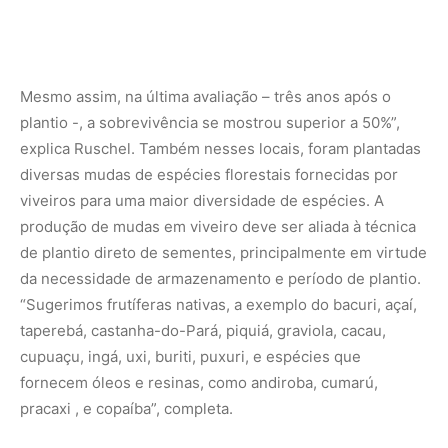
taperebá, castanha-do-Pará, piquiá, graviola, cacau,
cupuaçu, ingá, uxi, buriti, puxuri, e espécies que
fornecem óleos e resinas, como andiroba, cumarú,
pracaxi , e copaíba”, completa.
O açaí nativo ( Euterpe oleracea ) foi outra aposta dos
técnicos e dos agricultores nas áreas de preservação
permanente, conta Michelliny Bentes. “Com isso o
projeto conseguiu conciliar dois objetivos: reintroduzir
uma espécie nativa no seu habitat natural e promover a
atração da fauna e o aumento da polinização, que se
destaca com um dos mais nobres serviços
ecossistêmicos para a restauração ecológica”, explica.
Mais de 50 espécies arbóreas nativas, algumas já
praticamente escassas na região, foram introduzidas nas
áreas de preservação permanente que anteriormente
estavam cobertas com pasto e uma regeneração